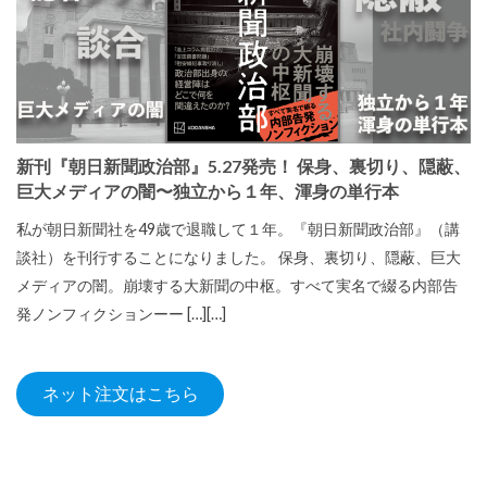
新刊『朝日新聞政治部』5.27発売！ 保身、裏切り、隠蔽、
巨大メディアの闇〜独立から１年、渾身の単行本
私が朝日新聞社を49歳で退職して１年。『朝日新聞政治部』（講
談社）を刊行することになりました。 保身、裏切り、隠蔽、巨大
メディアの闇。崩壊する大新聞の中枢。すべて実名で綴る内部告
発ノンフィクションーー […][…]
ネット注文はこちら