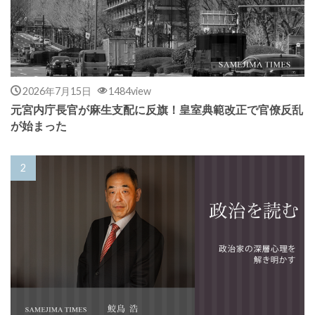
2026年7月15日
1484view
元宮内庁長官が麻生支配に反旗！皇室典範改正で官僚反乱
が始まった