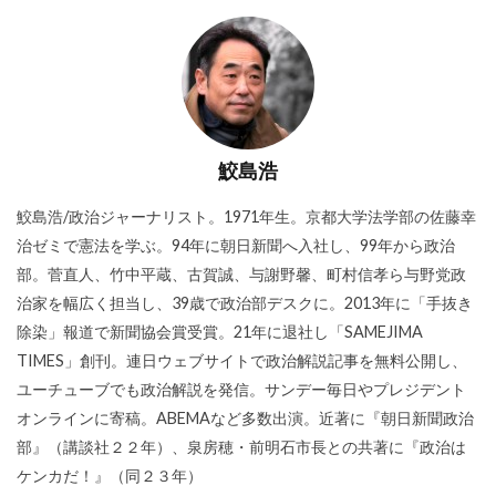
鮫島浩
鮫島浩/政治ジャーナリスト。1971年生。京都大学法学部の佐藤幸
治ゼミで憲法を学ぶ。94年に朝日新聞へ入社し、99年から政治
部。菅直人、竹中平蔵、古賀誠、与謝野馨、町村信孝ら与野党政
治家を幅広く担当し、39歳で政治部デスクに。2013年に「手抜き
除染」報道で新聞協会賞受賞。21年に退社し「SAMEJIMA
TIMES」創刊。連日ウェブサイトで政治解説記事を無料公開し、
ユーチューブでも政治解説を発信。サンデー毎日やプレジデント
オンラインに寄稿。ABEMAなど多数出演。近著に『朝日新聞政治
部』（講談社２２年）、泉房穂・前明石市長との共著に『政治は
ケンカだ！』（同２３年）