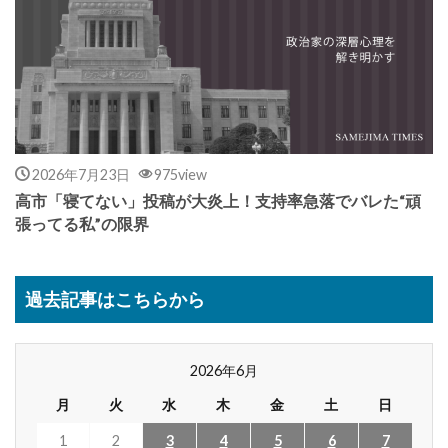
2026年7月23日
975view
高市「寝てない」投稿が大炎上！支持率急落でバレた“頑
張ってる私”の限界
過去記事はこちらから
2026年6月
月
火
水
木
金
土
日
1
2
3
4
5
6
7