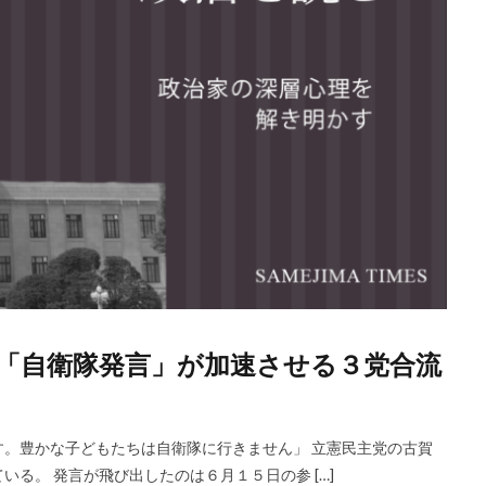
「自衛隊発言」が加速させる３党合流
。豊かな子どもたちは自衛隊に行きません」 立憲民主党の古賀
る。 発言が飛び出したのは６月１５日の参 […]