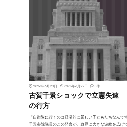
2026年6月23日
2026年6月22日
0件
古賀千景ショックで立憲失速 
の行方
「自衛隊に行くのは経済的に厳しい子どもたちなんです
千景参院議員のこの発言が、政界に大きな波紋を広げてい