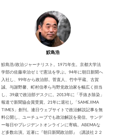
鮫島浩
鮫島浩/政治ジャーナリスト。1971年生。京都大学法
学部の佐藤幸治ゼミで憲法を学ぶ。94年に朝日新聞へ
入社し、99年から政治部。菅直人、竹中平蔵、古賀
誠、与謝野馨、町村信孝ら与野党政治家を幅広く担当
し、39歳で政治部デスクに。2013年に「手抜き除染」
報道で新聞協会賞受賞。21年に退社し「SAMEJIMA
TIMES」創刊。連日ウェブサイトで政治解説記事を無
料公開し、ユーチューブでも政治解説を発信。サンデ
ー毎日やプレジデントオンラインに寄稿。ABEMAな
ど多数出演。近著に『朝日新聞政治部』（講談社２２