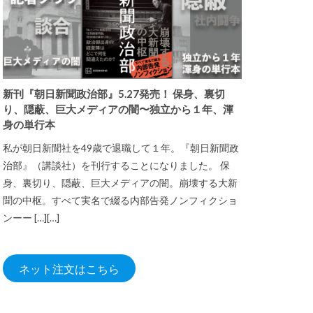
新刊『朝日新聞政治部』5.27発売！ 保身、裏切
り、隠蔽、巨大メディアの闇〜独立から１年、渾
身の単行本
私が朝日新聞社を49歳で退職して１年。『朝日新聞政
治部』（講談社）を刊行することになりました。 保
身、裏切り、隠蔽、巨大メディアの闇。崩壊する大新
聞の中枢。すべて実名で綴る内部告発ノンフィクショ
ンーー […][…]
ネット注文はこちら