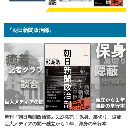
『朝日新聞政治部』
新刊『朝日新聞政治部』5.27発売！ 保身、裏切り、隠蔽、
巨大メディアの闇〜独立から１年、渾身の単行本