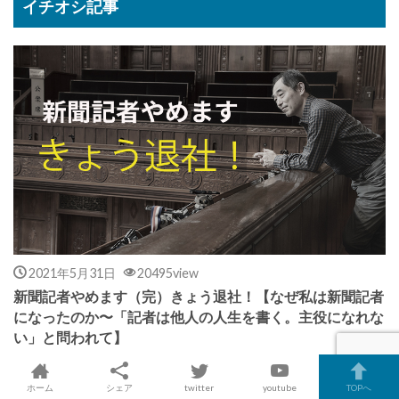
イチオシ記事
2021年5月31日
20495view
新聞記者やめます（完）きょう退社！【なぜ私は新聞記者
になったのか〜「記者は他人の人生を書く。主役になれな
い」と問われて】
いよいよ新聞社を退職する日がやってきました。 2月末にスタート
ホーム
シェア
twitter
youtube
TOPへ
した連載「新聞記者やめます」で「なぜ新聞記者をやめるのか」