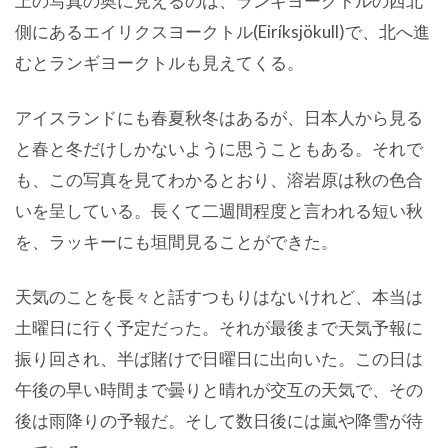
上の写真の奥に見えるのは、ランギヨークトルの西北
側にあるエイリクスヨークトル(Eiríksjökull)で、北へ進
むとランギヨークトルも見えてくる。
アイスランドにも春夏秋冬はあるが、日本人から見る
と春と冬だけしかないように思うこともある。それで
も、この写真を見てわかるとおり、溶岩原は秋の色合
いを呈している。長くて二週間程度と言われる短い秋
を、ラッキーにも垣間見ることができた。
天気のことを長々と話すつもりはないけれど、本当は
土曜日に行く予定だった。それが最後まで天気予報に
振り回され、半ば賭けで日曜日に出向いた。この日は
午後の早い時間まで曇りと晴れが交互の天気で、その
後は雨降りの予報だ。そして数日後には嵐や降雪が待