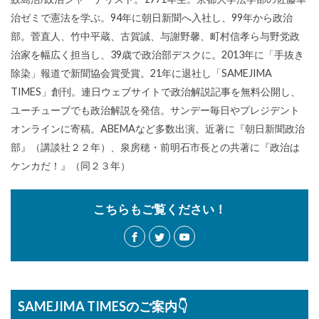
治ゼミで憲法を学ぶ。94年に朝日新聞へ入社し、99年から政治
部。菅直人、竹中平蔵、古賀誠、与謝野馨、町村信孝ら与野党政
治家を幅広く担当し、39歳で政治部デスクに。2013年に「手抜き
除染」報道で新聞協会賞受賞。21年に退社し「SAMEJIMA
TIMES」創刊。連日ウェブサイトで政治解説記事を無料公開し、
ユーチューブでも政治解説を発信。サンデー毎日やプレジデント
オンラインに寄稿。ABEMAなど多数出演。近著に『朝日新聞政治
部』（講談社２２年）、泉房穂・前明石市長との共著に『政治は
ケンカだ！』（同２３年）
こちらもご覧ください！
SAMEJIMA TIMESのご案内👇