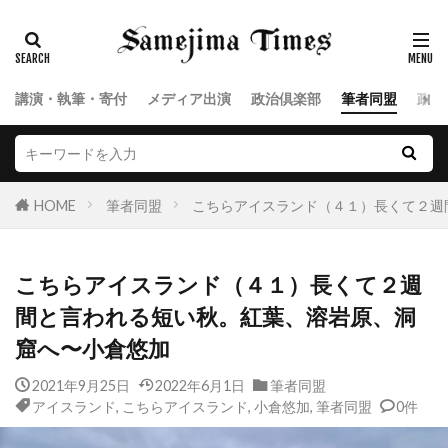
講演・執筆・寄付
メディア出演
政治倶楽部
筆者同盟
政治
HOME
筆者同盟
こちらアイスランド（４１）長くて２週
こちらアイスランド（４１）長くて２週
間と言われる短い秋。紅葉、溶岩原、洞
窟へ〜小倉悠加
2021年9月25日
2022年6月1日
筆者同盟
アイスランド
,
こちらアイスランド
,
小倉悠加
,
筆者同盟
0件