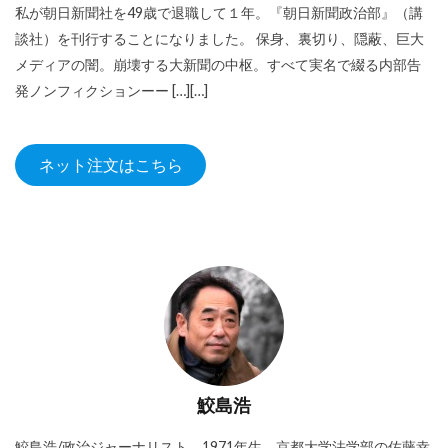
私が朝日新聞社を49歳で退職して１年。『朝日新聞政治部』（講
談社）を刊行することになりました。 保身、裏切り、隠蔽、巨大
メディアの闇。崩壊する大新聞の中枢。すべて実名で綴る内部告
発ノンフィクションーー […][…]
ネット注文はこちら
鮫島浩
鮫島浩/政治ジャーナリスト。1971年生。京都大学法学部の佐藤幸