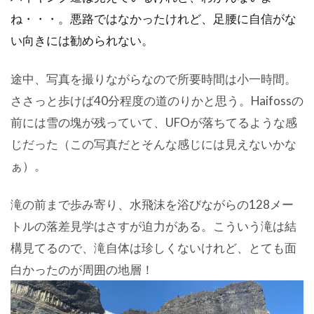
ね・・・。悪路ではなかったけれど、足腰に自信がな
い向きには勧められない。
途中、写真を撮りながらなので所要時間は小一時間。
ささっと歩けば40分程度の道のりかと思う。Haifossの
前には雪の塊が残っていて、UFOが落ちてるような感
じだった（この写真だとそんな感じには見えないかな
ぁ）。
滝の前まで歩み寄り、水飛沫を浴びながらの128メー
トルの落差見学はさすが迫力がある。こういう滝は結
構見てるので、滝自体は珍しくないけれど、とても面
白かったのが周囲の地層！