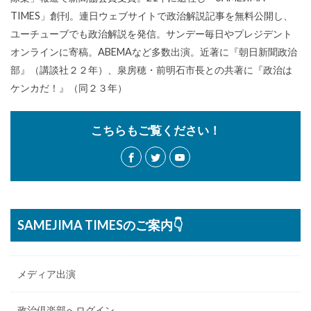
TIMES」創刊。連日ウェブサイトで政治解説記事を無料公開し、
ユーチューブでも政治解説を発信。サンデー毎日やプレジデント
オンラインに寄稿。ABEMAなど多数出演。近著に『朝日新聞政治
部』（講談社２２年）、泉房穂・前明石市長との共著に『政治は
ケンカだ！』（同２３年）
こちらもご覧ください！
SAMEJIMA TIMESのご案内👇
メディア出演
政治倶楽部へログイン