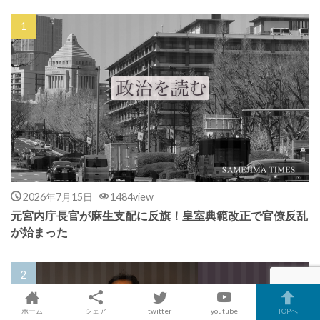
2026年7月15日
1484view
元宮内庁長官が麻生支配に反旗！皇室典範改正で官僚反乱
が始まった
ホーム
シェア
twitter
youtube
TOPへ