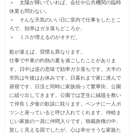
＞ 太陽が輝いていれば、会社や公共機関の臨時
休業も問わない。
＞ そんな天気のいい日に室内で仕事をしたとこ
ろで、効率はガタ落ちどころか、
＞ ミスが増えるのがオチだ。
処が違えば、習慣も異なります。
仕事で中東の灼熱の夏を過ごしたことがありま
す。日中は逆の意味で効率ガタ落ちです。大半の
市民は午後はお休みです。日暮れまで家に潜んで
昼寝です。日没と同時に家族揃って繁華街、公園
に繰り出してきます。公園では芝生に絨毯を敷い
て仲良く夕食の歓談に耽ります。ベンチに一人ポ
ツンと座っていると呼び入れてくれます。仲睦ま
じい家族の一員に仲間入りです。独裁政権の中、
貧しく見える国でしたが、心は幸せそうな家族た