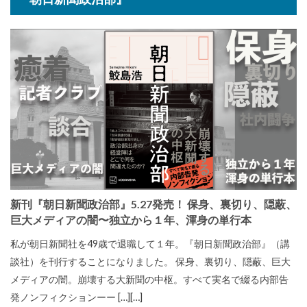
新刊『朝日新聞政治部』5.27発売！ 保身、裏切り、隠蔽、
巨大メディアの闇〜独立から１年、渾身の単行本
私が朝日新聞社を49歳で退職して１年。『朝日新聞政治部』（講
談社）を刊行することになりました。 保身、裏切り、隠蔽、巨大
メディアの闇。崩壊する大新聞の中枢。すべて実名で綴る内部告
発ノンフィクションーー […][…]