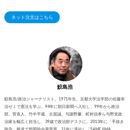
ネット注文はこちら
鮫島浩
鮫島浩/政治ジャーナリスト。1971年生。京都大学法学部の佐藤幸
治ゼミで憲法を学ぶ。94年に朝日新聞へ入社し、99年から政治
部。菅直人、竹中平蔵、古賀誠、与謝野馨、町村信孝ら与野党政
治家を幅広く担当し、39歳で政治部デスクに。2013年に「手抜き
除染」報道で新聞協会賞受賞。21年に退社し「SAMEJIMA