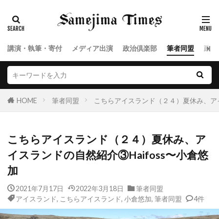
講演・執筆・寄付
メディア出演
政治倶楽部
筆者同盟
政治
HOME
筆者同盟
こちらアイスランド（２４）夏休み、アイ
こちらアイスランド（２４）夏休み、ア
イスランドの自然紹介③Haifoss〜小倉悠
加
2021年7月17日
2022年3月18日
筆者同盟
アイスランド
,
こちらアイスランド
,
小倉悠加
,
筆者同盟
4件