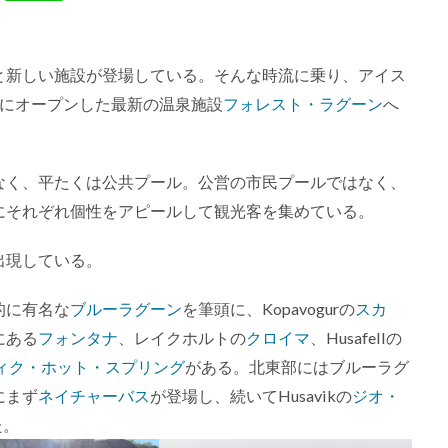
と新しい施設が登場している。そんな時流に乗り、アイス
月にオープンした最新の温泉施設
フォレスト・ラグーン
へ
なく、平たくは公共プール。公営の市民プールではなく、
にそれぞれ個性をアピールして観光客を集めている。
出現している。
的に有名な
ブルーラグーン
を筆頭に、Kopavogurの
スカ
にある
フォンタナ
、レイクホルトの
クロイマ
、Husafellの
ィク・ホット・スプリング
がある。北東部にはブルーラグ
にまず
ネイチャーバス
が登場し、続いてHusavikの
ジオ・
た。