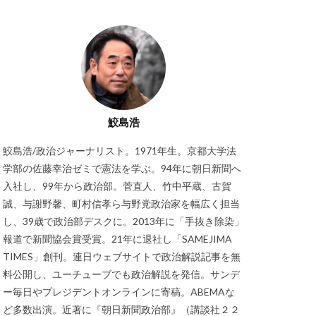
鮫島浩
鮫島浩/政治ジャーナリスト。1971年生。京都大学法
学部の佐藤幸治ゼミで憲法を学ぶ。94年に朝日新聞へ
入社し、99年から政治部。菅直人、竹中平蔵、古賀
誠、与謝野馨、町村信孝ら与野党政治家を幅広く担当
し、39歳で政治部デスクに。2013年に「手抜き除染」
報道で新聞協会賞受賞。21年に退社し「SAMEJIMA
TIMES」創刊。連日ウェブサイトで政治解説記事を無
料公開し、ユーチューブでも政治解説を発信。サンデ
ー毎日やプレジデントオンラインに寄稿。ABEMAな
ど多数出演。近著に『朝日新聞政治部』（講談社２２