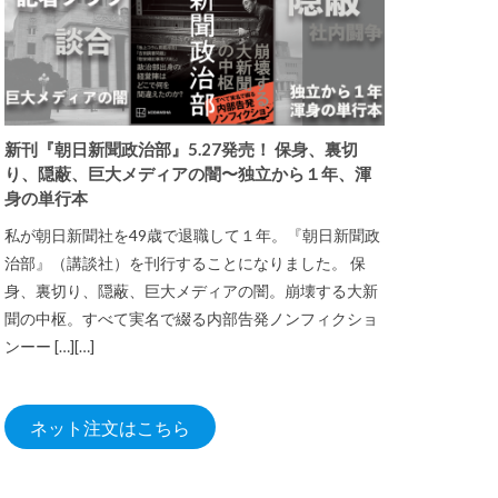
新刊『朝日新聞政治部』5.27発売！ 保身、裏切
り、隠蔽、巨大メディアの闇〜独立から１年、渾
身の単行本
私が朝日新聞社を49歳で退職して１年。『朝日新聞政
治部』（講談社）を刊行することになりました。 保
身、裏切り、隠蔽、巨大メディアの闇。崩壊する大新
聞の中枢。すべて実名で綴る内部告発ノンフィクショ
ンーー […][…]
ネット注文はこちら