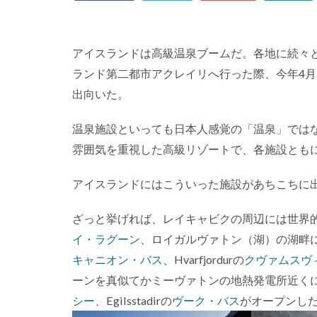
アイスランドは高級温泉ブームだ。各地に続々
ランド第二都市アクレイリへ行った際、今年4
出向いた。
温泉施設といっても日本人感覚の「温泉」では
雰囲気を重視した高級リゾートで、各施設とも
アイスランドにはこういった施設があちこちに
ざっと挙げれば、レイキャビクの周辺には世界
イ・ラグーン
、ロイガルヴァトン（湖）の湖畔
キャニオン・バス
、Hvarfjordurの
クヴァムスヴ
ーンを真似てかミーヴァトンの地熱発電所近く
シー
、Egilsstadirの
ヴーク・バス
がオープンし