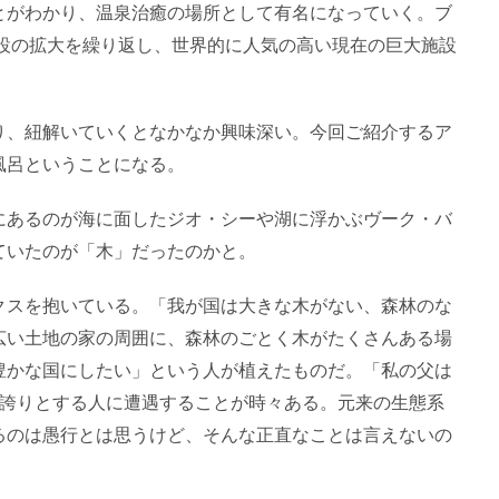
とがわかり、温泉治癒の場所として有名になっていく。ブ
施設の拡大を繰り返し、世界的に人気の高い現在の巨大施設
り、紐解いていくとなかなか興味深い。今回ご紹介するア
風呂ということになる。
にあるのが海に面したジオ・シーや湖に浮かぶヴーク・バ
ていたのが「木」だったのかと。
クスを抱いている。「我が国は大きな木がない、森林のな
広い土地の家の周囲に、森林のごとく木がたくさんある場
豊かな国にしたい」という人が植えたものだ。「私の父は
を誇りとする人に遭遇することが時々ある。元来の生態系
るのは愚行とは思うけど、そんな正直なことは言えないの