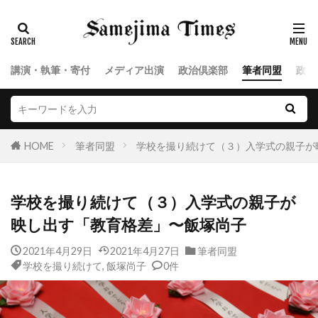
講演・執筆・寄付
メディア出演
政治倶楽部
筆者同盟
政治
HOME
筆者同盟
学校を撮り続けて（３）入学式の親子が
学校を撮り続けて（３）入学式の親子が
映し出す「教育格差」〜飯塚尚子
2021年4月29日
2021年4月27日
筆者同盟
学校を撮り続けて
,
飯塚尚子
0件