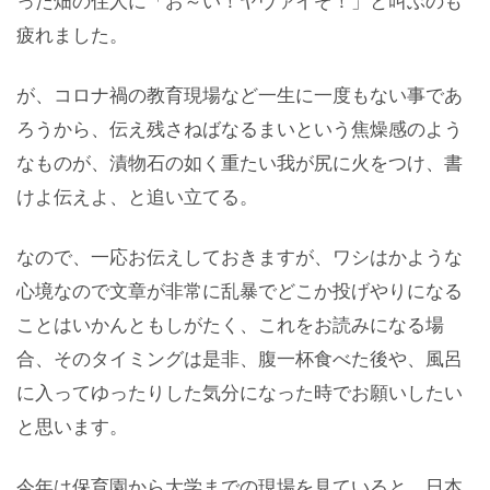
った畑の住人に「お～い！ヤヴァイぞ！」と叫ぶのも
疲れました。
が、コロナ禍の教育現場など一生に一度もない事であ
ろうから、伝え残さねばなるまいという焦燥感のよう
なものが、漬物石の如く重たい我が尻に火をつけ、書
けよ伝えよ、と追い立てる。
なので、一応お伝えしておきますが、ワシはかような
心境なので文章が非常に乱暴でどこか投げやりになる
ことはいかんともしがたく、これをお読みになる場
合、そのタイミングは是非、腹一杯食べた後や、風呂
に入ってゆったりした気分になった時でお願いしたい
と思います。
今年は保育園から大学までの現場を見ていると、日本