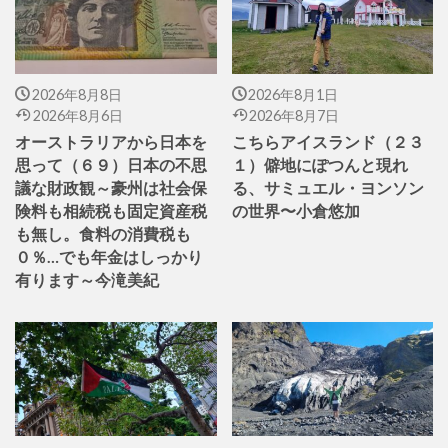
2026年8月8日
2026年8月1日
2026年8月6日
2026年8月7日
オーストラリアから日本を
こちらアイスランド（２３
思って（６９）日本の不思
１）僻地にぽつんと現れ
議な財政観～豪州は社会保
る、サミュエル・ヨンソン
険料も相続税も固定資産税
の世界〜小倉悠加
も無し。食料の消費税も
０％…でも年金はしっかり
有ります～今滝美紀