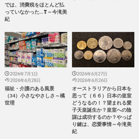
では、消費税をほとんど払
っていなかった…❣～今滝美
紀
2026年7月1日
2026年6月27日
2026年6月28日
2026年6月26日
福祉・介護のある風景
オーストラリアから日本を
（34）小さなやさしさ～橘
思って（６６）日本の皇室
世理
どうなるの！？望まれる愛
子天皇誕生か？皇室への陰
謀は成功するのか？やっぱ
り鍵は、恋愛事情～今滝美
紀