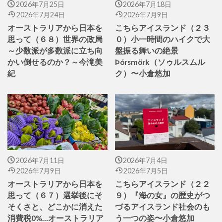
2026年7月25日
2026年7月18日
2026年7月24日
2026年7月9日
オーストラリアから日本を
こちらアイスランド（２３
思って（６８）世界の政局
０）小一時間のハイクで大
～少数派が多数派に立ち向
盤振る舞いの絶景
かい倒せるのか？～今滝美
Þórsmörk（ソゥルスムル
紀
ク）〜小倉悠加
2026年7月11日
2026年7月4日
2026年7月9日
2026年7月5日
オーストラリアから日本を
こちらアイスランド（２２
思って（６７）選挙後にそ
９）『海の女』の歴史がつ
そくさと、どこかに消えた
づるアイスランド社会のも
消費税0%…オーストラリア
う一つの姿〜小倉悠加