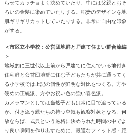
らせてカッチョよく決めていたり、中には父親とおそ
ろいの金髪に染めていたりする。稲妻のデザインを地
肌ギリギリカットしていたりする。非常に自由な印象
がする。
＜市区立小学校：公営団地群と戸建て住まい群合流編
＞
地域的に三世代以上前から戸建てに住んでいる地付き
住宅群と公営団地群に住む子どもたちが共に通ってく
る小学校では上記の個性が鮮明な対比をつくる。方や
硬めの正統派、方やお祝い色の強い春色派。
カメラマンとしては当然子どもは常に目で追っている
が、付き添う親たちの持つ空気も観察対象となる。何
故ならば、式典という厳格に決められた時間の中でよ
り良い瞬間を作り出すために、最適なフィット感・距