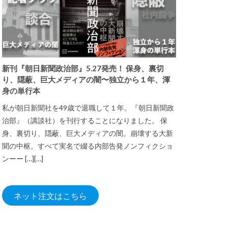
新刊『朝日新聞政治部』5.27発売！ 保身、裏切
り、隠蔽、巨大メディアの闇〜独立から１年、渾
身の単行本
私が朝日新聞社を49歳で退職して１年。『朝日新聞政
治部』（講談社）を刊行することになりました。 保
身、裏切り、隠蔽、巨大メディアの闇。崩壊する大新
聞の中枢。すべて実名で綴る内部告発ノンフィクショ
ンーー […][…]
ネット注文はこちら