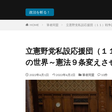
政治を斬る！
HOME
筆者同盟
立憲野党私設応援団（１１）戦争
立憲野党私設応援団（１
の世界～憲法９条変えさ
2022年6月1日
2022年6月2日
筆者同盟
10件