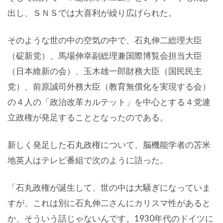
出し、ＳＮＳでは大喜利が繰り広げられた。
そのような世の中の空気の中で、石丸伸二総理大臣
（碇新党）、馬場伸幸副総理兼国際博覧会担当大臣
（日本維新の会）、玉木雄一郎財務大臣（国民民主
党）、前原誠司外務大臣（教育無償化を実現する会）
の４人の「政治改革カルテット」を中心とする４党連
立政権が発足することとなったのである。
新しく発足した石丸政権について、脳機能学者の苫米
地英人はテレビ番組で次のように語った。
「石丸政権が誕生して、世の中は大騒ぎになっていま
すが、これは別に石丸伸二さんにカリスマ性があると
か、そういう話じゃないんです。1930年代のドイツに