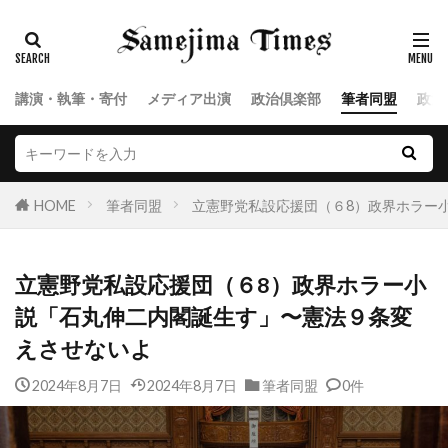
講演・執筆・寄付
メディア出演
政治倶楽部
筆者同盟
政治
HOME
筆者同盟
立憲野党私設応援団（６8）政界ホラー
立憲野党私設応援団（６8）政界ホラー小
説「石丸伸二内閣誕生す」〜憲法９条変
えさせないよ
2024年8月7日
2024年8月7日
筆者同盟
0件