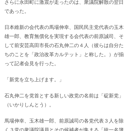
さらに永田町に激震が走ったのは、衆議院解散の翌日
であった。
日本維新の会代表の馬場伸幸、国民民主党代表の玉木
雄一郎、教育無償化を実現する会代表の前原誠司、そ
して前安芸高田市長の石丸伸二の４人（彼らは自分た
ちのことを「政治改革カルテット」と称した。）が揃
って記者会見を行った。
「新党を立ち上げます。」
石丸伸二を党首とする新しい政党の名前は「碇新党」
（いかりしんとう）。
馬場伸幸、玉木雄一郎、前原誠司の各党代表３人を除
く３党の衆議院議員とその候補者が集まる「統一名簿