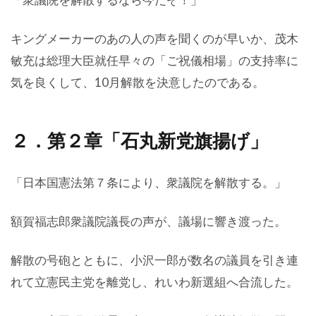
キングメーカーのあの人の声を聞くのが早いか、茂木
敏充は総理大臣就任早々の「ご祝儀相場」の支持率に
気を良くして、10月解散を決意したのである。
２．第２章「石丸新党旗揚げ」
「日本国憲法第７条により、衆議院を解散する。」
額賀福志郎衆議院議長の声が、議場に響き渡った。
解散の号砲とともに、小沢一郎が数名の議員を引き連
れて立憲民主党を離党し、れいわ新選組へ合流した。