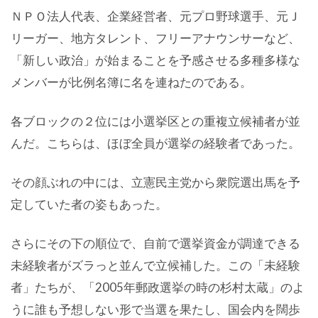
ＮＰＯ法人代表、企業経営者、元プロ野球選手、元Ｊ
リーガー、地方タレント、フリーアナウンサーなど、
「新しい政治」が始まることを予感させる多種多様な
メンバーが比例名簿に名を連ねたのである。
各ブロックの２位には小選挙区との重複立候補者が並
んだ。こちらは、ほぼ全員が選挙の経験者であった。
その顔ぶれの中には、立憲民主党から衆院選出馬を予
定していた者の姿もあった。
さらにその下の順位で、自前で選挙資金が調達できる
未経験者がズラっと並んで立候補した。この「未経験
者」たちが、「2005年郵政選挙の時の杉村太蔵」のよ
うに誰も予想しない形で当選を果たし、国会内を闊歩