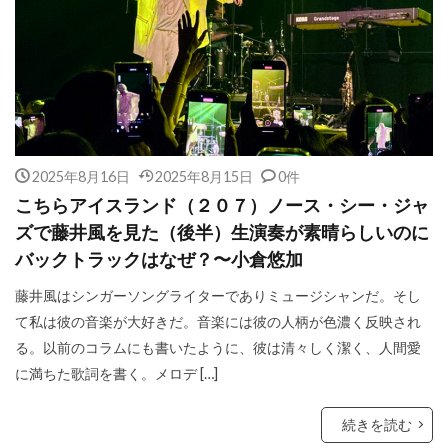
2025年8月16日
2025年8月15日
0件
こちらアイスランド（２０７）ノース・シー・ジャ
ズで藤井風を見た（後半）生演奏が素晴らしいのに
バックトラックはなぜ？〜小倉悠加
藤井風はシンガーソングライターでありミュージシャンだ。そし
て私は彼の音楽が大好きだ。音楽には彼の人柄が色濃く反映され
る。以前のコラムにも書いたように、彼は清々しく潔く、人間愛
に満ちた歌詞を書く。メロデ […]
続きを読む