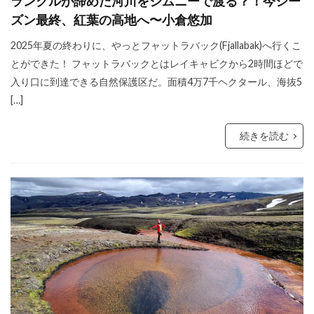
ランクルが諦めた河川をジムニーで渡る？！今シー
ズン最終、紅葉の高地へ〜小倉悠加
2025年夏の終わりに、やっとフャットラバック(Fjallabak)へ行くこ
とができた！ フャットラバックとはレイキャビクから2時間ほどで
入り口に到達できる自然保護区だ。面積4万7千ヘクタール、海抜5
[…]
続きを読む