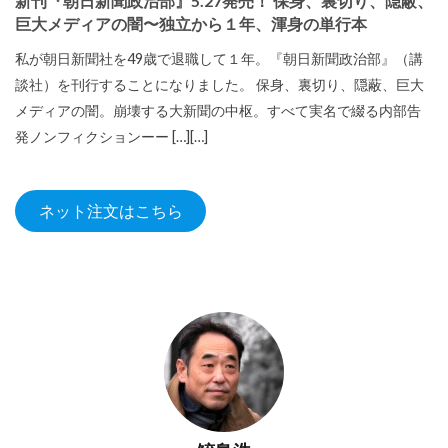
新刊『朝日新聞政治部』5.27発売！ 保身、裏切り、隠蔽、
巨大メディアの闇〜独立から１年、渾身の単行本
私が朝日新聞社を49歳で退職して１年。『朝日新聞政治部』（講
談社）を刊行することになりました。 保身、裏切り、隠蔽、巨大
メディアの闇。崩壊する大新聞の中枢。すべて実名で綴る内部告
発ノンフィクションーー […][…]
ネット注文はこちら