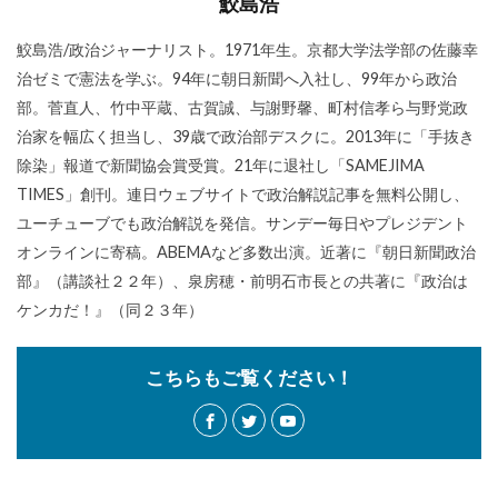
鮫島浩
鮫島浩/政治ジャーナリスト。1971年生。京都大学法学部の佐藤幸
治ゼミで憲法を学ぶ。94年に朝日新聞へ入社し、99年から政治
部。菅直人、竹中平蔵、古賀誠、与謝野馨、町村信孝ら与野党政
治家を幅広く担当し、39歳で政治部デスクに。2013年に「手抜き
除染」報道で新聞協会賞受賞。21年に退社し「SAMEJIMA
TIMES」創刊。連日ウェブサイトで政治解説記事を無料公開し、
ユーチューブでも政治解説を発信。サンデー毎日やプレジデント
オンラインに寄稿。ABEMAなど多数出演。近著に『朝日新聞政治
部』（講談社２２年）、泉房穂・前明石市長との共著に『政治は
ケンカだ！』（同２３年）
こちらもご覧ください！