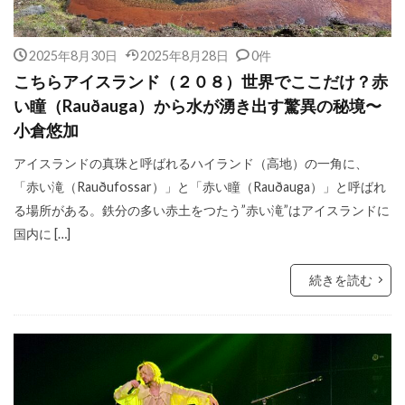
2025年8月30日
2025年8月28日
0件
こちらアイスランド（２０８）世界でここだけ？赤
い瞳（Rauðauga）から水が湧き出す驚異の秘境〜
小倉悠加
アイスランドの真珠と呼ばれるハイランド（高地）の一角に、
「赤い滝（Rauðufossar）」と「赤い瞳（Rauðauga）」と呼ばれ
る場所がある。鉄分の多い赤土をつたう”赤い滝”はアイスランドに
国内に […]
続きを読む