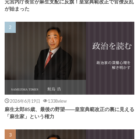
元宮内庁長官が麻生支配に反旗！皇室典範改正で官僚反乱
が始まった
2026年6月19日
1338view
麻生太郎85歳、最後の野望――皇室典範改正の裏に見える
「麻生家」という権力