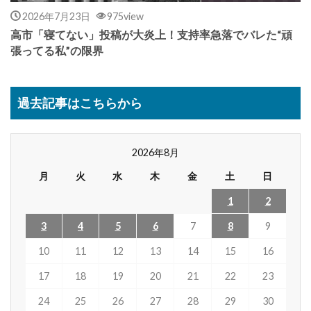
2026年7月23日
975view
高市「寝てない」投稿が大炎上！支持率急落でバレた“頑
張ってる私”の限界
過去記事はこちらから
2026年8月
月
火
水
木
金
土
日
1
2
3
4
5
6
7
8
9
10
11
12
13
14
15
16
17
18
19
20
21
22
23
24
25
26
27
28
29
30