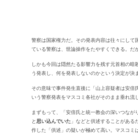
警察は国家権力だ。その発表内容は往々にして
ている警察は、世論操作をたやすくできる。だ
しかも今回は隠然たる影響力を残す元首相の暗
う発表し、何を発表しないのかという決定が決
その意味で事件発生直後に「山上容疑者は安倍
いう警察発表をマスコミ各社がそのまま垂れ流
まずもって、「安倍氏と統一教会の深いつなが
と
思い込んでいた
」などと供述することがある
作した「供述」の疑いが極めて高い。マスコミ