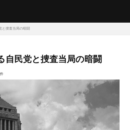
党と捜査当局の暗闘
る自民党と捜査当局の暗闘
0件