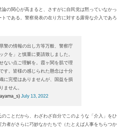
世論の関心が高まると、さすがに自民党は黙っていなかっ
ートである。警察発表の在り方に対する露骨な介入であろ
県警の情報の出し方等万般、警察庁
ックを」と慎重に要請致しました。
せない点ご理解を。霞ヶ関を肌で理
です。皆様の感じられた懸念は十分
織に完璧はありませんが、国益を損
りません。
yama_s)
July 13, 2022
氏のことだから、わざわざ自分でこのような「介入」をひ
実力者がさらに巧妙なかたちで（たとえば人事をちらつか