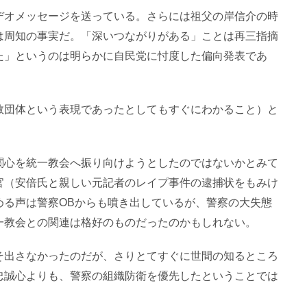
デオメッセージを送っている。さらには祖父の岸信介の時
は周知の事実だ。「深いつながりがある」ことは再三指摘
た」というのは明らかに自民党に忖度した偏向発表であ
教団体という表現であったとしてもすぐにわかること）と
関心を統一教会へ振り向けようとしたのではないかとみて
官（安倍氏と親しい元記者のレイプ事件の逮捕状をもみけ
める声は警察OBからも噴き出しているが、警察の大失態
一教会との関連は格好のものだったのかもしれない。
そ出さなかったのだが、さりとてすぐに世間の知るところ
忠誠心よりも、警察の組織防衛を優先したということでは