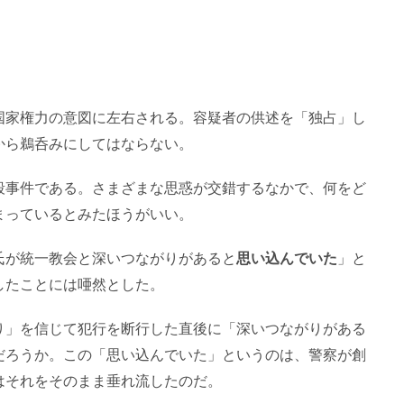
国家権力の意図に左右される。容疑者の供述を「独占」し
から鵜呑みにしてはならない。
殺事件である。さまざまな思惑が交錯するなかで、何をど
まっているとみたほうがいい。
氏が統一教会と深いつながりがあると
思い込んでいた
」と
したことには唖然とした。
り」を信じて犯行を断行した直後に「深いつながりがある
だろうか。この「思い込んでいた」というのは、警察が創
はそれをそのまま垂れ流したのだ。