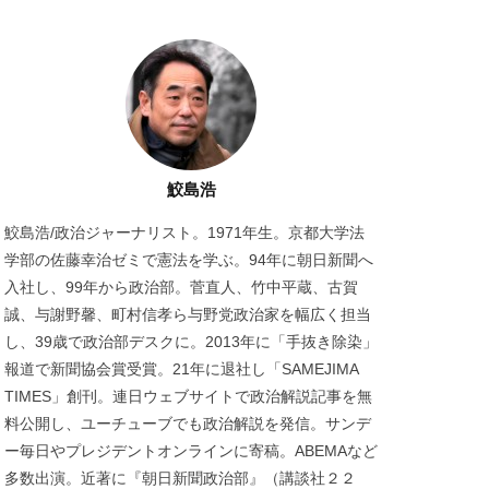
鮫島浩
鮫島浩/政治ジャーナリスト。1971年生。京都大学法
学部の佐藤幸治ゼミで憲法を学ぶ。94年に朝日新聞へ
入社し、99年から政治部。菅直人、竹中平蔵、古賀
誠、与謝野馨、町村信孝ら与野党政治家を幅広く担当
し、39歳で政治部デスクに。2013年に「手抜き除染」
報道で新聞協会賞受賞。21年に退社し「SAMEJIMA
TIMES」創刊。連日ウェブサイトで政治解説記事を無
料公開し、ユーチューブでも政治解説を発信。サンデ
ー毎日やプレジデントオンラインに寄稿。ABEMAなど
多数出演。近著に『朝日新聞政治部』（講談社２２