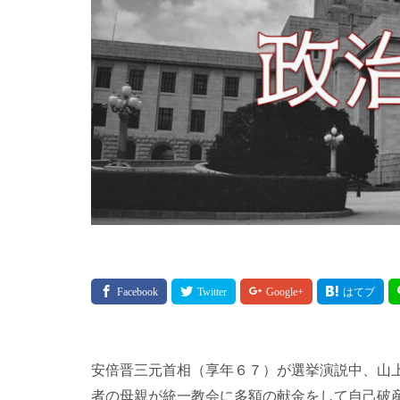
安倍晋三元首相（享年６７）が選挙演説中、山
者の母親が統一教会に多額の献金をして自己破