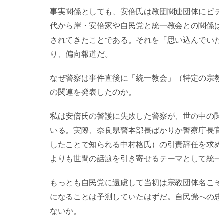
事実関係としても、安倍氏は教団関連団体にビ
代から岸・安倍家や自民党と統一教会との関係
されてきたことである。それを「思い込んでい
り、偏向報道だ。
なぜ警察は事件直後に「統一教会」（特定の宗
の関連を発表したのか。
私は安倍氏の警護に失敗した警察が、世の中の
いる。実際、奈良県警本部長ばかりか警察庁長
したことで知られる中村格氏）の引責辞任を求
よりも世間の話題を引き寄せるテーマとして統
もっとも自民党に遠慮して当初は宗教団体名こ
になることは予測していたはずだ。自民党への
ないか。