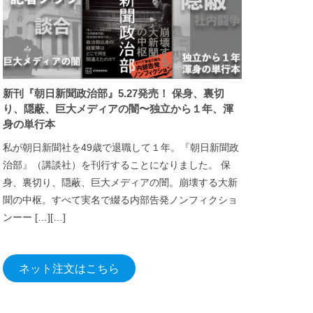
新刊『朝日新聞政治部』5.27発売！ 保身、裏切
り、隠蔽、巨大メディアの闇〜独立から１年、渾
身の単行本
私が朝日新聞社を49歳で退職して１年。『朝日新聞政
治部』（講談社）を刊行することになりました。 保
身、裏切り、隠蔽、巨大メディアの闇。崩壊する大新
聞の中枢。すべて実名で綴る内部告発ノンフィクショ
ンーー […][…]
ネット注文はこちら