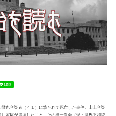
上徹也容疑者（４１）に撃たれて死亡した事件。山上容疑
産し家庭が崩壊したこと、その統一教会（現・世界平和統