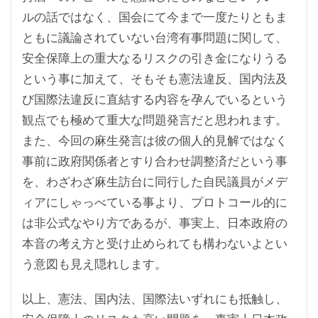
ルの話ではなく、国会にて今まで一度たりともま
ともに議論されていない台湾有事問題に関して、
安全保障上の重大なるリスクの引き金になりうる
という事に加えて、そもそも憲法違反、国内法及
び国際法違反に直結する内容を孕んでいるという
観点でも極めて重大な問題発言だと思われます。
また、今回の麻生発言は彼の個人的見解ではなく
事前に政府関係者とすり合わせ調整済だという事
を、わざわざ麻生訪台に同行した自民議員がメデ
ィアにしゃっべている事より、プロトコール的に
は非公式なやり方であるが、事実上、日本政府の
本音の考え方と受け止められても構わないよとい
う意図も見え隠れします。
以上、憲法、国内法、国際法いずれにも抵触し、