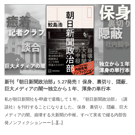
新刊『朝日新聞政治部』5.27発売！ 保身、裏切り、隠蔽、
巨大メディアの闇〜独立から１年、渾身の単行本
私が朝日新聞社を49歳で退職して１年。『朝日新聞政治部』（講
談社）を刊行することになりました。 保身、裏切り、隠蔽、巨大
メディアの闇。崩壊する大新聞の中枢。すべて実名で綴る内部告
発ノンフィクションーー […][…]