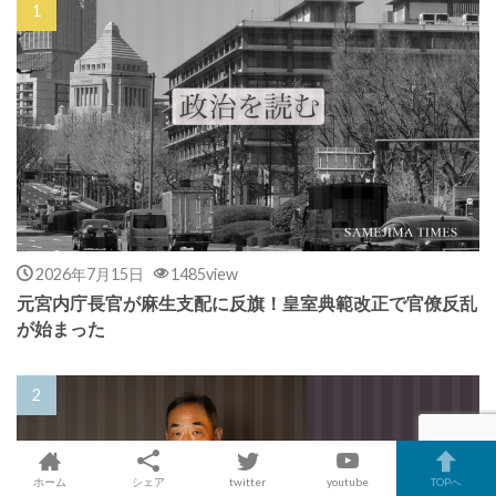
2026年7月15日
1485view
元宮内庁長官が麻生支配に反旗！皇室典範改正で官僚反乱
が始まった
ホーム
シェア
twitter
youtube
TOPへ