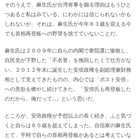
そのうえで、麻生氏が台湾有事を煽る理由はもうひと
つあると私はみている。にわかには信じられないかも
しれないが、それは、麻生氏が今年８３歳を迎える今
でも首相再登板への野望を捨てていないことだ。
麻生氏は２００９年に自らの内閣で衆院選に惨敗し、
自民党が下野した「不名誉」を挽回したくて仕方がな
い。２０１２年末に誕生した安倍政権を副総理兼財務
相として支えてきたものの、内心では「ポスト安倍」
への意欲を燃やし続けてきた。「安倍氏も再登板した
のだから、俺だって…」という思いだ。
ところが、安倍政権が予想以上の長く続き、ふと気づ
くと自らは８０歳を超えてしまった。自信家の麻生氏
とて、平時で自らの首相再登板があるとは考えていな