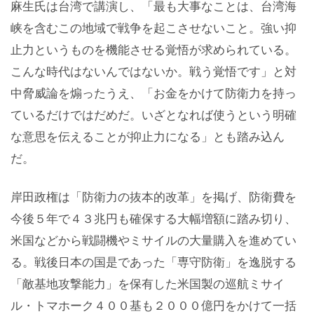
麻生氏は台湾で講演し、「最も大事なことは、台湾海
峡を含むこの地域で戦争を起こさせないこと。強い抑
止力というものを機能させる覚悟が求められている。
こんな時代はないんではないか。戦う覚悟です」と対
中脅威論を煽ったうえ、「お金をかけて防衛力を持っ
ているだけではだめだ。いざとなれば使うという明確
な意思を伝えることが抑止力になる」とも踏み込ん
だ。
岸田政権は「防衛力の抜本的改革」を掲げ、防衛費を
今後５年で４３兆円も確保する大幅増額に踏み切り、
米国などから戦闘機やミサイルの大量購入を進めてい
る。戦後日本の国是であった「専守防衛」を逸脱する
「敵基地攻撃能力」を保有した米国製の巡航ミサイ
ル・トマホーク４００基も２０００億円をかけて一括