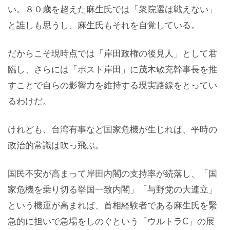
い。８０歳を超えた麻生氏では「衆院選は戦えない」
と誰しも思うし、麻生氏もそれを自覚している。
だからこそ現時点では「岸田政権の後見人」として君
臨し、さらには「ポスト岸田」に茂木敏充幹事長を推
すことで自らの影響力を維持する現実路線をとってい
るわけだ。
けれども、台湾有事など国家危機が生じれば、平時の
政治的常識は吹っ飛ぶ。
国民不安が高まって岸田内閣の支持率が続落し、「国
家危機を乗り切る挙国一致内閣」「与野党の大連立」
という機運が高まれば、首相経験者である麻生氏を緊
急的に担いで急場をしのぐという「ウルトラC」の展