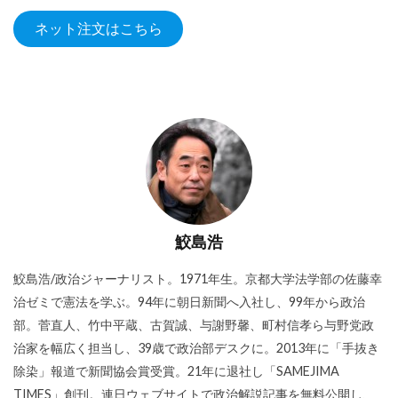
ネット注文はこちら
鮫島浩
鮫島浩/政治ジャーナリスト。1971年生。京都大学法学部の佐藤幸
治ゼミで憲法を学ぶ。94年に朝日新聞へ入社し、99年から政治
部。菅直人、竹中平蔵、古賀誠、与謝野馨、町村信孝ら与野党政
治家を幅広く担当し、39歳で政治部デスクに。2013年に「手抜き
除染」報道で新聞協会賞受賞。21年に退社し「SAMEJIMA
TIMES」創刊。連日ウェブサイトで政治解説記事を無料公開し、