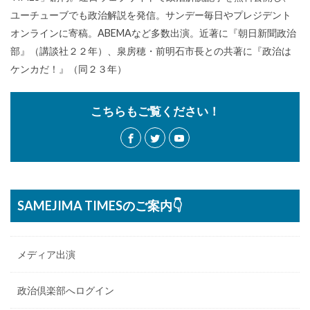
ユーチューブでも政治解説を発信。サンデー毎日やプレジデント
オンラインに寄稿。ABEMAなど多数出演。近著に『朝日新聞政治
部』（講談社２２年）、泉房穂・前明石市長との共著に『政治は
ケンカだ！』（同２３年）
こちらもご覧ください！
SAMEJIMA TIMESのご案内👇
メディア出演
政治倶楽部へログイン