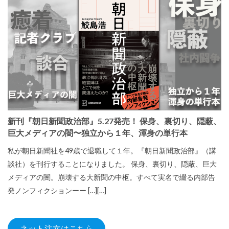
新刊『朝日新聞政治部』5.27発売！ 保身、裏切り、隠蔽、
巨大メディアの闇〜独立から１年、渾身の単行本
私が朝日新聞社を49歳で退職して１年。『朝日新聞政治部』（講
談社）を刊行することになりました。 保身、裏切り、隠蔽、巨大
メディアの闇。崩壊する大新聞の中枢。すべて実名で綴る内部告
発ノンフィクションーー […][…]
ネット注文はこちら