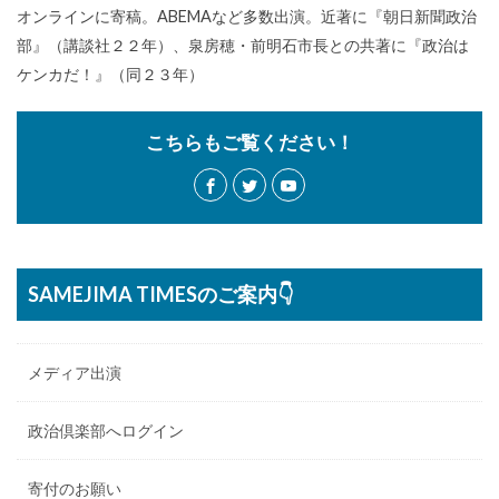
オンラインに寄稿。ABEMAなど多数出演。近著に『朝日新聞政治
部』（講談社２２年）、泉房穂・前明石市長との共著に『政治は
ケンカだ！』（同２３年）
こちらもご覧ください！
SAMEJIMA TIMESのご案内👇
メディア出演
政治倶楽部へログイン
寄付のお願い