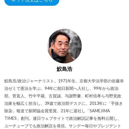
鮫島浩
鮫島浩/政治ジャーナリスト。1971年生。京都大学法学部の佐藤幸
治ゼミで憲法を学ぶ。94年に朝日新聞へ入社し、99年から政治
部。菅直人、竹中平蔵、古賀誠、与謝野馨、町村信孝ら与野党政
治家を幅広く担当し、39歳で政治部デスクに。2013年に「手抜き
除染」報道で新聞協会賞受賞。21年に退社し「SAMEJIMA
TIMES」創刊。連日ウェブサイトで政治解説記事を無料公開し、
ユーチューブでも政治解説を発信。サンデー毎日やプレジデント