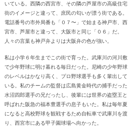
いている。西隣の西宮市、その隣の芦屋市の高級住宅
街のイメージと違って、庶民の匂いが漂う街である。
電話番号の市外局番も「０７〜」で始まる神戸市、西
宮市、芦屋市と違って、大阪市と同じ「０６」だ。
人々の言葉も神戸弁よりは大阪弁の色が強い。
私は小学６年生までこの街で育った。武庫川の河川敷
で少年野球に明け暮れる毎日だった。尼崎の少年野球
のレベルはかなり高く、プロ野球選手も多く輩出して
いる。私のチームの監督は広島黄金時代の捕手だった
水沼四郎選手の兄だったし、後輩には世界の盗塁王と
呼ばれた阪急の福本豊選手の息子もいた。私は毎年夏
になると高校野球を観戦するため自転車で武庫川を渡
り、西宮市にある甲子園球場へ向かった。