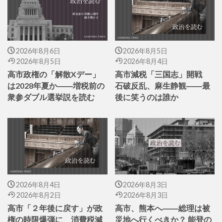
2026年8月6日
2026年8月5日
2026年8月5日
2026年8月4日
高市政権の「解散Xデー」
高市減税「三国志」開戦
は2028年夏か――増税前の
石破反乱、麻生静観――最
衆参ダブル選挙説を読む
後に笑うのは誰か
2026年8月4日
2026年8月3日
2026年8月2日
2026年8月3日
高市「２年後に戻す」が政
高市、熊本へ――総理は被
権の時限爆弾に 消費税減
災地へ行くべきか？ 能登の