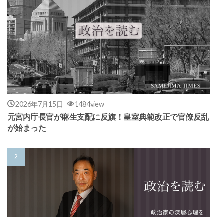
2026年7月15日
1484view
元宮内庁長官が麻生支配に反旗！皇室典範改正で官僚反乱
が始まった