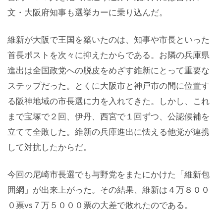
文・大阪府知事も選挙カーに乗り込んだ。
維新が大阪で王国を築いたのは、知事や市長といった
首長ポストを次々に抑えたからである。お隣の兵庫県
進出は全国政党への脱皮をめざす維新にとって重要な
ステップだった。とくに大阪市と神戸市の間に位置す
る阪神地域の市長選に力を入れてきた。しかし、これ
まで宝塚で２回、伊丹、西宮で１回ずつ、公認候補を
立てて全敗した。維新の兵庫進出に怯える他党が連携
して対抗したからだ。
今回の尼崎市長選でも与野党をまたにかけた「維新包
囲網」が出来上がった。その結果、維新は４万８００
０票vs７万５０００票の大差で敗れたのである。