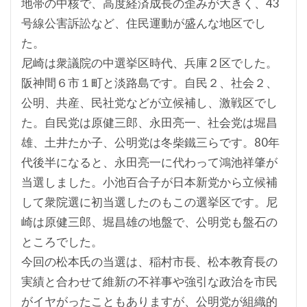
地帯の中核で、高度経済成長の歪みが大きく、43
号線公害訴訟など、住民運動が盛んな地区でし
た。
尼崎は衆議院の中選挙区時代、兵庫２区でした。
阪神間６市１町と淡路島です。自民２、社会２、
公明、共産、民社党などが立候補し、激戦区でし
た。自民党は原健三郎、永田亮一、社会党は堀昌
雄、土井たか子、公明党は冬柴鐵三らです。80年
代後半になると、永田亮一に代わって鴻池祥肇が
当選しました。小池百合子が日本新党から立候補
して衆院選に初当選したのもこの選挙区です。尼
崎は原健三郎、堀昌雄の地盤で、公明党も盤石の
ところでした。
今回の松本氏の当選は、稲村市長、松本教育長の
実績と合わせて維新の不祥事や強引な政治を市民
がイヤがったこともありますが、公明党が組織的