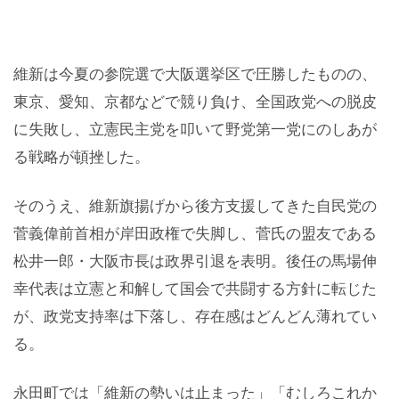
維新は今夏の参院選で大阪選挙区で圧勝したものの、
東京、愛知、京都などで競り負け、全国政党への脱皮
に失敗し、立憲民主党を叩いて野党第一党にのしあが
る戦略が頓挫した。
そのうえ、維新旗揚げから後方支援してきた自民党の
菅義偉前首相が岸田政権で失脚し、菅氏の盟友である
松井一郎・大阪市長は政界引退を表明。後任の馬場伸
幸代表は立憲と和解して国会で共闘する方針に転じた
が、政党支持率は下落し、存在感はどんどん薄れてい
る。
永田町では「維新の勢いは止まった」「むしろこれか