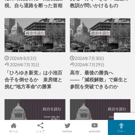
税、自ら退路を断った首相
教訓が問いかけるもの
2026年8月2日
2026年7月30日
2026年7月31日
2026年7月29日
「ひろゆき新党」は小池百
高市、最後の勝負へ
合子を倒せるか 泉房穂と
――「減税解散」で麻生と
挑む“地方革命”の勝算
参院を突破できるのか
ホーム
シェア
twitter
youtube
TOPへ