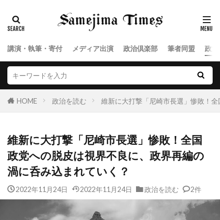
講演・執筆・寄付
メディア出演
政治倶楽部
筆者同盟
政治
HOME
政治を読む
維新に大打撃「尼崎市長選」惨敗！全
維新に大打撃「尼崎市長選」惨敗！全国
政党への脱皮は視界不良に、政界再編の
渦に呑み込まれていく？
2022年11月24日
2022年11月24日
政治を読む
2件