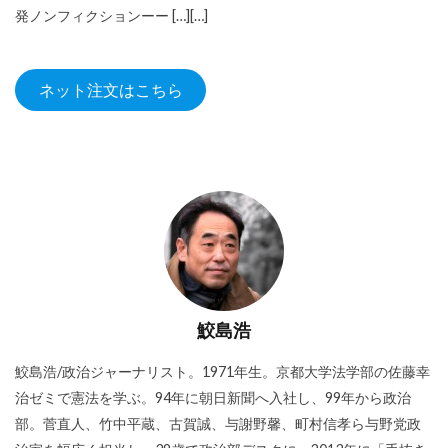
発ノンフィクションーー […][…]
ネット注文はこちら
鮫島浩
鮫島浩/政治ジャーナリスト。1971年生。京都大学法学部の佐藤幸
治ゼミで憲法を学ぶ。94年に朝日新聞へ入社し、99年から政治
部。菅直人、竹中平蔵、古賀誠、与謝野馨、町村信孝ら与野党政