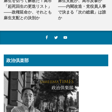
麻生を切って解散だ！高市
麻生支配か、高市反撃か
「起死回生の更迭リスト」
――内閣改造・党役員人事
――政権延命か、それとも
で決まる「次の総裁」は誰
麻生支配との決別か
か
政治倶楽部