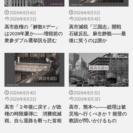
2026年8月6日
2026年8月5日
2026年8月5日
2026年8月4日
高市政権の「解散Xデー」
高市減税「三国志」開戦
は2028年夏か――増税前の
石破反乱、麻生静観――最
衆参ダブル選挙説を読む
後に笑うのは誰か
2026年8月4日
2026年8月3日
2026年8月2日
2026年8月3日
高市「２年後に戻す」が政
高市、熊本へ――総理は被
権の時限爆弾に 消費税減
災地へ行くべきか？ 能登の
税、自ら退路を断った首相
教訓が問いかけるもの