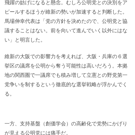
飛躍の妨げになると懸念。むしろ公明党との決別をア
ピールするほうが維新の勢いが加速すると判断した。
馬場伸幸代表は「党の方針を決めたので、公明党と協
議することはない。前を向いて進んでいく以外にはな
い」と明言した。
維新の大阪での影響力を考えれば、大阪・兵庫の６選
挙区の議席を公明から奪う可能性は高いだろう。本拠
地の関西圏で一議席でも積み増して立憲との野党第一
党争いを制するという徹底的な選挙戦略が浮かんでく
る。
一方、支持基盤（創価学会）の高齢化で党勢にかげり
が見える公明党には痛手だ。