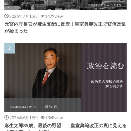
2026年7月15日
1479view
元宮内庁長官が麻生支配に反旗！皇室典範改正で官僚反乱
が始まった
2026年6月19日
1368view
麻生太郎85歳、最後の野望――皇室典範改正の裏に見える