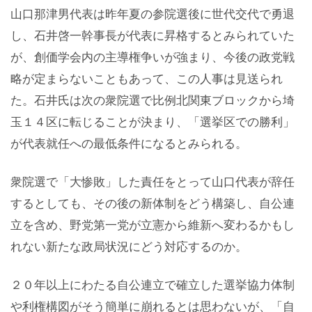
山口那津男代表は昨年夏の参院選後に世代交代で勇退
し、石井啓一幹事長が代表に昇格するとみられていた
が、創価学会内の主導権争いが強まり、今後の政党戦
略が定まらないこともあって、この人事は見送られ
た。石井氏は次の衆院選で比例北関東ブロックから埼
玉１４区に転じることが決まり、「選挙区での勝利」
が代表就任への最低条件になるとみられる。
衆院選で「大惨敗」した責任をとって山口代表が辞任
するとしても、その後の新体制をどう構築し、自公連
立を含め、野党第一党が立憲から維新へ変わるかもし
れない新たな政局状況にどう対応するのか。
２０年以上にわたる自公連立で確立した選挙協力体制
や利権構図がそう簡単に崩れるとは思わないが、「自