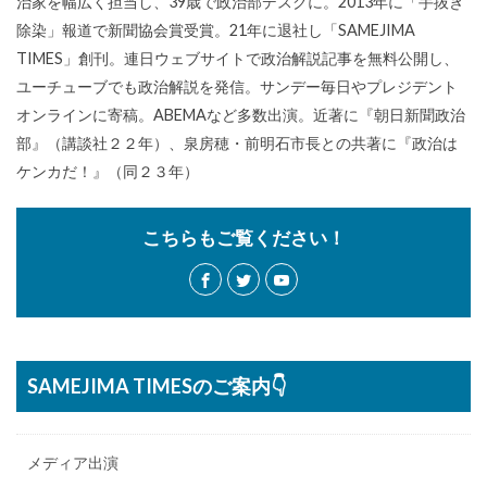
治家を幅広く担当し、39歳で政治部デスクに。2013年に「手抜き
除染」報道で新聞協会賞受賞。21年に退社し「SAMEJIMA
TIMES」創刊。連日ウェブサイトで政治解説記事を無料公開し、
ユーチューブでも政治解説を発信。サンデー毎日やプレジデント
オンラインに寄稿。ABEMAなど多数出演。近著に『朝日新聞政治
部』（講談社２２年）、泉房穂・前明石市長との共著に『政治は
ケンカだ！』（同２３年）
こちらもご覧ください！
SAMEJIMA TIMESのご案内👇
メディア出演