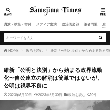
講演・執筆・寄付
メディア出演
政治倶楽部
筆者同盟
政治
HOME
政治を読む
維新「公明と決別」から始まる政界流
維新「公明と決別」から始まる政界流動
化〜自公連立の解消は簡単ではないが、
公明は視界不良に
2023年6月30日
2023年6月30日
政治を読む
0件