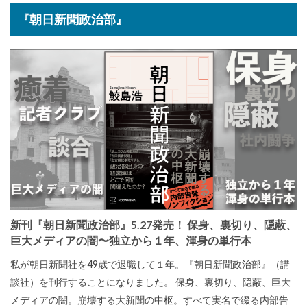
『朝日新聞政治部』
新刊『朝日新聞政治部』5.27発売！ 保身、裏切り、隠蔽、
巨大メディアの闇〜独立から１年、渾身の単行本
私が朝日新聞社を49歳で退職して１年。『朝日新聞政治部』（講
談社）を刊行することになりました。 保身、裏切り、隠蔽、巨大
メディアの闇。崩壊する大新聞の中枢。すべて実名で綴る内部告