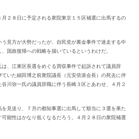
４月２８日に予定される衆院東京１５区補選に出馬するの
いう見方が大勢だったが、自民党が裏金事件で迷走する中
し、国政復帰への戦略を描いているというわけだ。
氏は、江東区長選をめぐる買収事件で起訴されて議員辞
びていた細田博之前衆院議長（元安倍派会長）の死去に伴
た谷川弥一氏の議員辞職に伴う長崎３区とあわせ、４月２
馬を見送り、７月の都知事選に出馬して順当に３選を果た
す可能性はかなり低くなるだろう。４月２８日の衆院補選