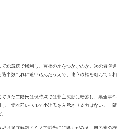
して総裁選で勝利し、首相の座をつかむのか。次の衆院選
を過半数割れに追い込んだうえで、連立政権を組んで首相
じてきた二階氏は現時点では非主流派に転落し、裏金事件
脚し、党本部レベルで小池氏を入党させる力はない。二階
だ。
総裁は派閥解散ドミノで威光にに陰りがみえ、自民党の権