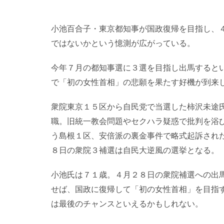
小池百合子・東京都知事が国政復帰を目指し、
ではないかという憶測が広がっている。
今年７月の都知事選に３選を目指し出馬すると
で「初の女性首相」の悲願を果たす好機が到来
衆院東京１５区から自民党で当選した柿沢未途
職。旧統一教会問題やセクハラ疑惑で批判を浴
う島根１区、安倍派の裏金事件で略式起訴され
８日の衆院３補選は自民大逆風の選挙となる。
小池氏は７１歳。４月２８日の衆院補選への出
せば、国政に復帰して「初の女性首相」を目指
は最後のチャンスといえるかもしれない。