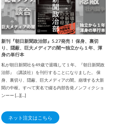
新刊『朝日新聞政治部』5.27発売！ 保身、裏切
り、隠蔽、巨大メディアの闇〜独立から１年、渾
身の単行本
私が朝日新聞社を49歳で退職して１年。『朝日新聞政
治部』（講談社）を刊行することになりました。 保
身、裏切り、隠蔽、巨大メディアの闇。崩壊する大新
聞の中枢。すべて実名で綴る内部告発ノンフィクショ
ンーー […][…]
ネット注文はこちら