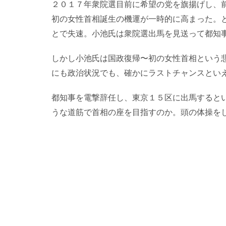
２０１７年衆院選目前に希望の党を旗揚げし、
初の女性首相誕生の機運が一時的に高まった。
とで失速。小池氏は衆院選出馬を見送って都知
しかし小池氏は国政復帰〜初の女性首相という
にも政治状況でも、確かにラストチャンスとい
都知事を電撃辞任し、東京１５区に出馬すると
うな道筋で首相の座を目指すのか。頭の体操を