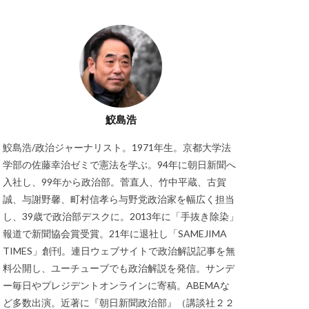
鮫島浩
鮫島浩/政治ジャーナリスト。1971年生。京都大学法
学部の佐藤幸治ゼミで憲法を学ぶ。94年に朝日新聞へ
入社し、99年から政治部。菅直人、竹中平蔵、古賀
誠、与謝野馨、町村信孝ら与野党政治家を幅広く担当
し、39歳で政治部デスクに。2013年に「手抜き除染」
報道で新聞協会賞受賞。21年に退社し「SAMEJIMA
TIMES」創刊。連日ウェブサイトで政治解説記事を無
料公開し、ユーチューブでも政治解説を発信。サンデ
ー毎日やプレジデントオンラインに寄稿。ABEMAな
ど多数出演。近著に『朝日新聞政治部』（講談社２２