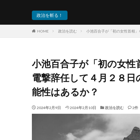
政治を斬る！
HOME
政治を読む
小池百合子が「初の女性首相」
小池百合子が「初の女性
電撃辞任して４月２８日
能性はあるか？
2024年2月9日
2024年2月10日
政治を読む
2件