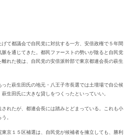
上げて都議会で自民党に対抗する一方、安倍政権で５年間
気脈を通じてきた。都民ファーストの勢いが陰ると自民党
を離れた後は、自民党の安倍派幹部で東京都連会長の萩生
あった萩生田氏の地元・八王子市長選では土壇場で自公候
。萩生田氏に大きな貸しをつくったといっていい。
迭されたが、都連会長には踏みとどまっている。これも小
ろう。
院東京１５区補選は、自民党が候補者を擁立しても、勝利