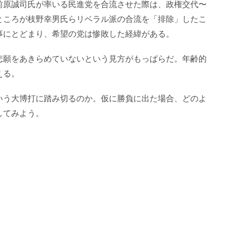
前原誠司氏が率いる民進党を合流させた際は、政権交代〜
ところが枝野幸男氏らリベラル派の合流を「排除」したこ
事にとどまり、希望の党は惨敗した経緯がある。
悲願をあきらめていないという見方がもっぱらだ。年齢的
える。
いう大博打に踏み切るのか。仮に勝負に出た場合、どのよ
してみよう。