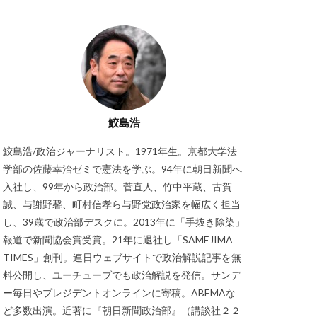
鮫島浩
鮫島浩/政治ジャーナリスト。1971年生。京都大学法
学部の佐藤幸治ゼミで憲法を学ぶ。94年に朝日新聞へ
入社し、99年から政治部。菅直人、竹中平蔵、古賀
誠、与謝野馨、町村信孝ら与野党政治家を幅広く担当
し、39歳で政治部デスクに。2013年に「手抜き除染」
報道で新聞協会賞受賞。21年に退社し「SAMEJIMA
TIMES」創刊。連日ウェブサイトで政治解説記事を無
料公開し、ユーチューブでも政治解説を発信。サンデ
ー毎日やプレジデントオンラインに寄稿。ABEMAな
ど多数出演。近著に『朝日新聞政治部』（講談社２２