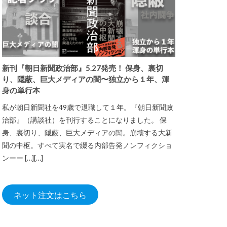
新刊『朝日新聞政治部』5.27発売！ 保身、裏切
り、隠蔽、巨大メディアの闇〜独立から１年、渾
身の単行本
私が朝日新聞社を49歳で退職して１年。『朝日新聞政
治部』（講談社）を刊行することになりました。 保
身、裏切り、隠蔽、巨大メディアの闇。崩壊する大新
聞の中枢。すべて実名で綴る内部告発ノンフィクショ
ンーー […][…]
ネット注文はこちら