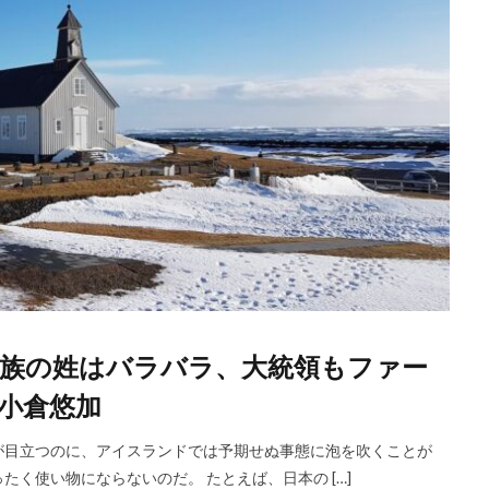
族の姓はバラバラ、大統領もファー
小倉悠加
が目立つのに、アイスランドでは予期せぬ事態に泡を吹くことが
く使い物にならないのだ。 たとえば、日本の […]