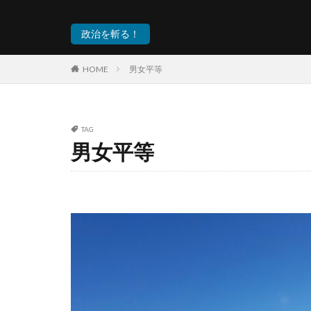
政治を斬る！
HOME
男女平等
TAG
男女平等