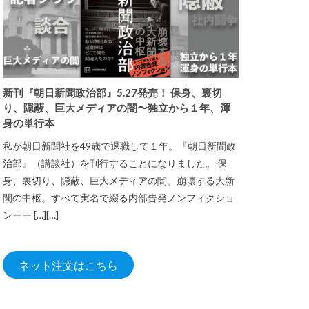
新刊『朝日新聞政治部』5.27発売！ 保身、裏切
り、隠蔽、巨大メディアの闇〜独立から１年、渾
身の単行本
私が朝日新聞社を49歳で退職して１年。『朝日新聞政
治部』（講談社）を刊行することになりました。 保
身、裏切り、隠蔽、巨大メディアの闇。崩壊する大新
聞の中枢。すべて実名で綴る内部告発ノンフィクショ
ンーー […][…]
ネット注文はこちら