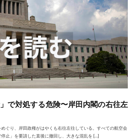
」で対処する危険〜岸田内閣の右往左
をめぐり、岸田政権がはやくも右往左往している。すべての航空会
止」を要請した直後に撤回し、大きな混乱を […]