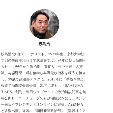
鮫島浩
鮫島浩/政治ジャーナリスト。1971年生。京都大学法
学部の佐藤幸治ゼミで憲法を学ぶ。94年に朝日新聞へ
入社し、99年から政治部。菅直人、竹中平蔵、古賀
誠、与謝野馨、町村信孝ら与野党政治家を幅広く担当
し、39歳で政治部デスクに。2013年に「手抜き除染」
報道で新聞協会賞受賞。21年に退社し「SAMEJIMA
TIMES」創刊。連日ウェブサイトで政治解説記事を無
料公開し、ユーチューブでも政治解説を発信。サンデ
ー毎日やプレジデントオンラインに寄稿。ABEMAな
ど多数出演。近著に『朝日新聞政治部』（講談社２２