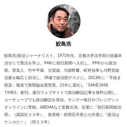
鮫島浩
鮫島浩/政治ジャーナリスト。1971年生。京都大学法学部の佐藤幸
治ゼミで憲法を学ぶ。94年に朝日新聞へ入社し、99年から政治
部。菅直人、竹中平蔵、古賀誠、与謝野馨、町村信孝ら与野党政
治家を幅広く担当し、39歳で政治部デスクに。2013年に「手抜き
除染」報道で新聞協会賞受賞。21年に退社し「SAMEJIMA
TIMES」創刊。連日ウェブサイトで政治解説記事を無料公開し、
ユーチューブでも政治解説を発信。サンデー毎日やプレジデント
オンラインに寄稿。ABEMAなど多数出演。近著に『朝日新聞政治
部』（講談社２２年）、泉房穂・前明石市長との共著に『政治は
ケンカだ！』（同２３年）