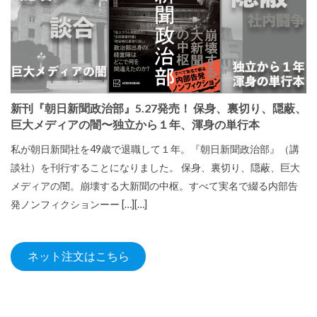
新刊『朝日新聞政治部』5.27発売！ 保身、裏切り、隠蔽、
巨大メディアの闇〜独立から１年、渾身の単行本
私が朝日新聞社を49歳で退職して１年。『朝日新聞政治部』（講
談社）を刊行することになりました。 保身、裏切り、隠蔽、巨大
メディアの闇。崩壊する大新聞の中枢。すべて実名で綴る内部告
発ノンフィクションーー […][…]
ネット注文はこちら