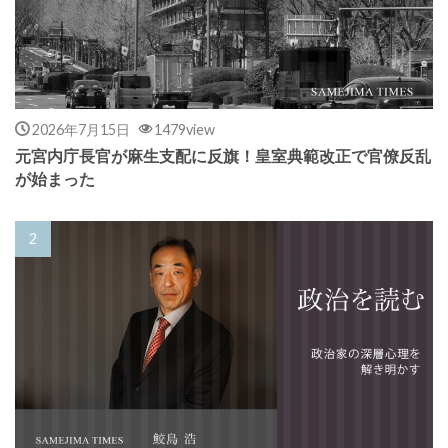
2026年7月15日
1479view
元宮内庁長官が麻生支配に反旗！皇室典範改正で官僚反乱
が始まった