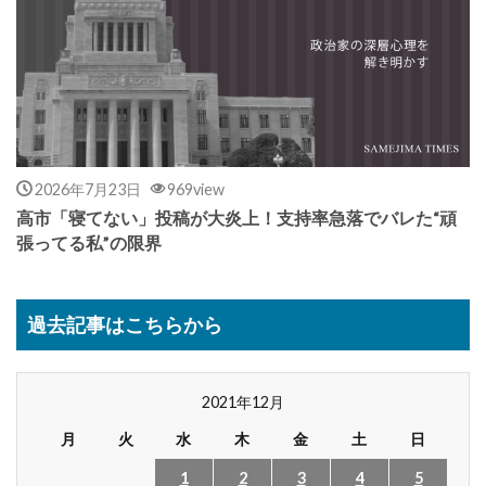
2026年7月23日
969view
高市「寝てない」投稿が大炎上！支持率急落でバレた“頑
張ってる私”の限界
過去記事はこちらから
2021年12月
月
火
水
木
金
土
日
1
2
3
4
5