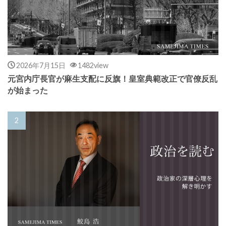
2026年7月15日
1482view
元宮内庁長官が麻生支配に反旗！皇室典範改正で官僚反乱
が始まった