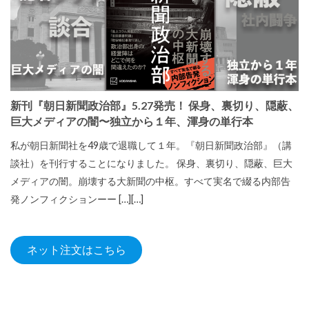
新刊『朝日新聞政治部』5.27発売！ 保身、裏切り、隠蔽、
巨大メディアの闇〜独立から１年、渾身の単行本
私が朝日新聞社を49歳で退職して１年。『朝日新聞政治部』（講
談社）を刊行することになりました。 保身、裏切り、隠蔽、巨大
メディアの闇。崩壊する大新聞の中枢。すべて実名で綴る内部告
発ノンフィクションーー […][…]
ネット注文はこちら