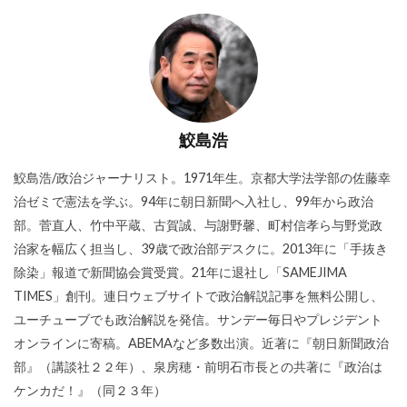
鮫島浩
鮫島浩/政治ジャーナリスト。1971年生。京都大学法学部の佐藤幸
治ゼミで憲法を学ぶ。94年に朝日新聞へ入社し、99年から政治
部。菅直人、竹中平蔵、古賀誠、与謝野馨、町村信孝ら与野党政
治家を幅広く担当し、39歳で政治部デスクに。2013年に「手抜き
除染」報道で新聞協会賞受賞。21年に退社し「SAMEJIMA
TIMES」創刊。連日ウェブサイトで政治解説記事を無料公開し、
ユーチューブでも政治解説を発信。サンデー毎日やプレジデント
オンラインに寄稿。ABEMAなど多数出演。近著に『朝日新聞政治
部』（講談社２２年）、泉房穂・前明石市長との共著に『政治は
ケンカだ！』（同２３年）