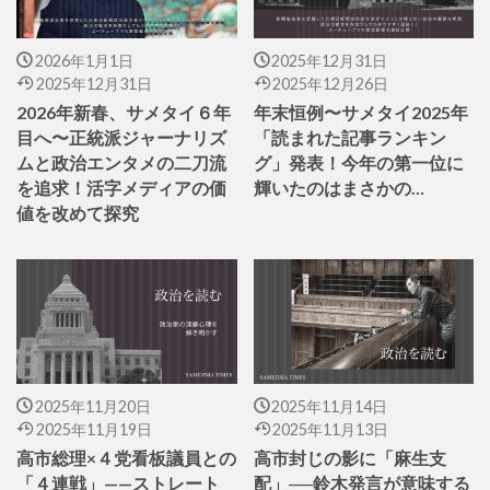
2026年1月1日
2025年12月31日
2025年12月31日
2025年12月26日
2026年新春、サメタイ６年
年末恒例〜サメタイ2025年
目へ〜正統派ジャーナリズ
「読まれた記事ランキン
ムと政治エンタメの二刀流
グ」発表！今年の第一位に
を追求！活字メディアの価
輝いたのはまさかの…
値を改めて探究
2025年11月20日
2025年11月14日
2025年11月19日
2025年11月13日
高市総理×４党看板議員との
高市封じの影に「麻生支
「４連戦」——ストレート
配」──鈴木発言が意味する