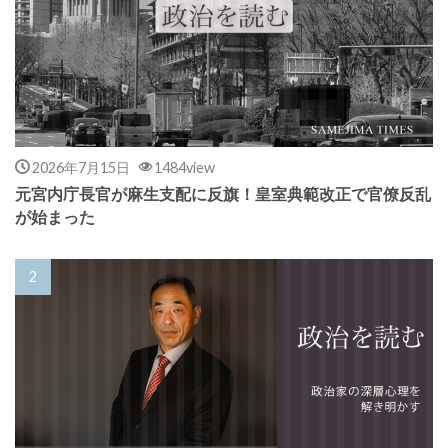
2026年7月15日
1484view
元宮内庁長官が麻生支配に反旗！皇室典範改正で官僚反乱
が始まった