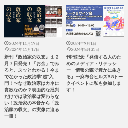
2024年11月19日
2024年9月1日
2024年11月17日
2024年8月31日
新刊『政治家の収支』１２
刊行記念『発信する人のた
月７日発売！「お金」でみ
めのメディア・リテラシ
ると、スッとわかる！今ま
ー 情報の森で豊かに生き
でなかった政治学”超”入
る』〜麻布台ヒルズ9.8トー
門！〜なぜ政治家はカネに
クイベントに私も参加しま
貪欲なのか？表面的な批判
す！
だけでは政治家は変わらな
い！政治家の本音から「政
治家の収支」の実像に迫る
一冊！