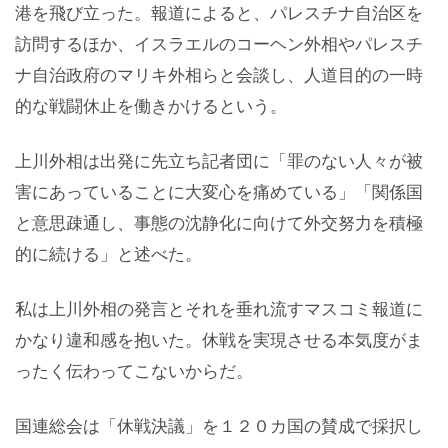
港を飛び立った。報道によると、パレスチナ自治区を
訪問するほか、イスラエルのコーヘン外相やパレスチ
ナ自治政府のマリキ外相らと会談し、人道目的の一時
的な戦闘休止を働きかけるという。
上川外相は出発に先立ち記者団に「罪のない人々が被
害にあっていることに大変心を痛めている」「関係国
と意思疎通し、事態の沈静化に向けて外交努力を積極
的に続ける」と述べた。
私は上川外相の発言とそれを垂れ流すマスコミ報道に
かなり違和感を抱いた。休戦を実現させる本気度がま
ったく伝わってこないからだ。
国連総会は「休戦決議」を１２０カ国の賛成で採択し