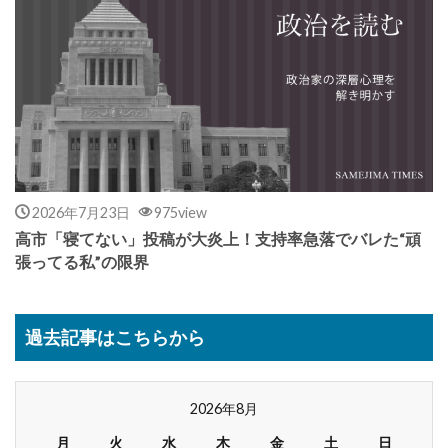
2026年7月23日
975view
高市「寝てない」投稿が大炎上！支持率急落でバレた“頑
張ってる私”の限界
過去記事はこちらから
2026年8月
月
火
水
木
金
土
日