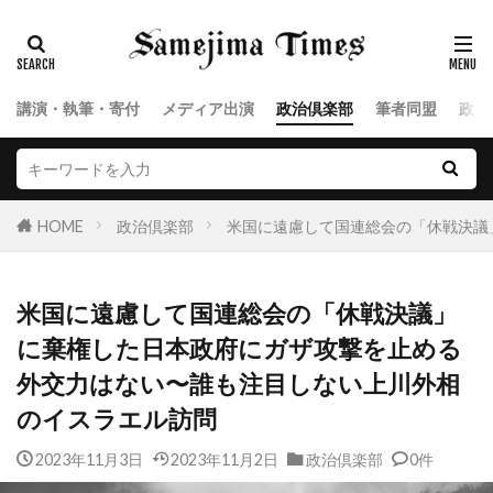
講演・執筆・寄付
メディア出演
政治倶楽部
筆者同盟
政治
HOME
政治倶楽部
米国に遠慮して国連総会の「休戦決議
米国に遠慮して国連総会の「休戦決議」
に棄権した日本政府にガザ攻撃を止める
外交力はない〜誰も注目しない上川外相
のイスラエル訪問
2023年11月3日
2023年11月2日
政治倶楽部
0件