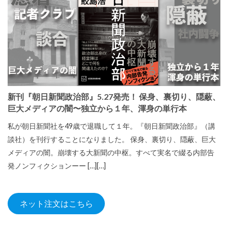
新刊『朝日新聞政治部』5.27発売！ 保身、裏切り、隠蔽、
巨大メディアの闇〜独立から１年、渾身の単行本
私が朝日新聞社を49歳で退職して１年。『朝日新聞政治部』（講
談社）を刊行することになりました。 保身、裏切り、隠蔽、巨大
メディアの闇。崩壊する大新聞の中枢。すべて実名で綴る内部告
発ノンフィクションーー […][…]
ネット注文はこちら