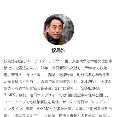
鮫島浩
鮫島浩/政治ジャーナリスト。1971年生。京都大学法学部の佐藤幸
治ゼミで憲法を学ぶ。94年に朝日新聞へ入社し、99年から政治
部。菅直人、竹中平蔵、古賀誠、与謝野馨、町村信孝ら与野党政
治家を幅広く担当し、39歳で政治部デスクに。2013年に「手抜き
除染」報道で新聞協会賞受賞。21年に退社し「SAMEJIMA
TIMES」創刊。連日ウェブサイトで政治解説記事を無料公開し、
ユーチューブでも政治解説を発信。サンデー毎日やプレジデント
オンラインに寄稿。ABEMAなど多数出演。近著に『朝日新聞政治
部』（講談社２２年）、泉房穂・前明石市長との共著に『政治は