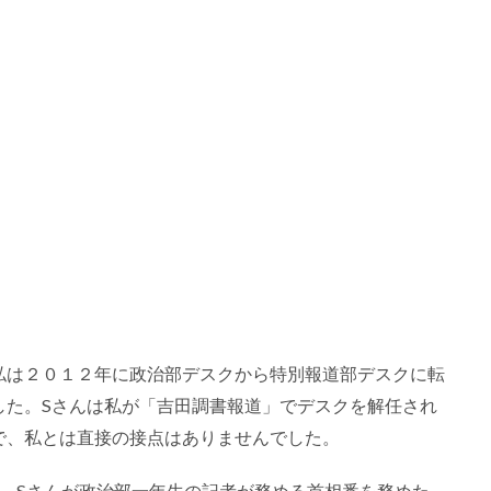
私は２０１２年に政治部デスクから特別報道部デスクに転
した。Sさんは私が「吉田調書報道」でデスクを解任され
で、私とは直接の接点はありませんでした。
、Sさんが政治部一年生の記者が務める首相番を務めた