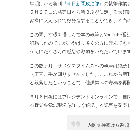
年明けから新刊
『朝日新聞政治部』
の執筆作業
５月２７日の発売日から第３刷が決定する大好評で
皆様に支えられて好発進することができ、本当
この間、寸暇を惜しんで本の執筆とYouTube
消耗したのですが、やはり多くの方に読んでも
うえにたくさんの感想や激励をいただいていま
この数ヶ月、サメジマタイムスへの執筆は継続
（正直、手が回りませんでした）。これから新
と段落したということで、他媒体への寄稿を再
６月６日夜にはプレジデントオンラインで、自
る野党各党の現況を詳しく解説する記事を発表
内閣支持率は６割超