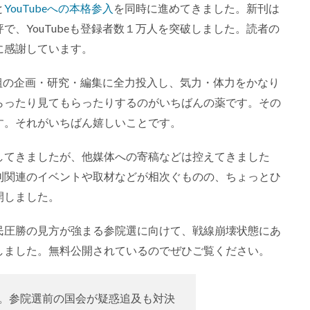
と
YouTubeへの本格参入
を同時に進めてきました。新刊は
、YouTubeも登録者数１万人を突破しました。読者の
に感謝しています。
番組の企画・研究・編集に全力投入し、気力・体力をかなり
らったり見てもらったりするのがいちばんの薬です。その
す。それがいちばん嬉しいことです。
してきましたが、他媒体への寄稿などは控えてきました
刊関連のイベントや取材などが相次ぐものの、ちょっとひ
開しました。
民圧勝の見方が強まる参院選に向けて、戦線崩壊状態にあ
しました。無料公開されているのでぜひご覧ください。
。参院選前の国会が疑惑追及も対決