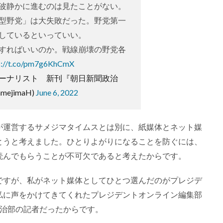
波静かに進むのは見たことがない。
型野党」は大失敗だった。野党第一
しているといっていい。
すればいいのか。戦線崩壊の野党各
s://t.co/pm7g6KhCmX
ジャーナリスト 新刊『朝日新聞政治
mejimaH)
June 6, 2022
が運営するサメジマタイムスとは別に、紙媒体とネット媒
とうと考えました。ひとりよがりになることを防ぐには、
読んでもらうことが不可欠であると考えたからです。
ですが、私がネット媒体としてひとつ選んだのがプレジデ
私に声をかけてきてくれたプレジデントオンライン編集部
政治部の記者だったからです。