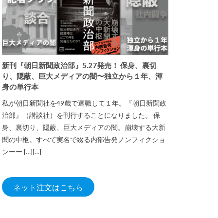
新刊『朝日新聞政治部』5.27発売！ 保身、裏切
り、隠蔽、巨大メディアの闇〜独立から１年、渾
身の単行本
私が朝日新聞社を49歳で退職して１年。『朝日新聞政
治部』（講談社）を刊行することになりました。 保
身、裏切り、隠蔽、巨大メディアの闇。崩壊する大新
聞の中枢。すべて実名で綴る内部告発ノンフィクショ
ンーー […][…]
ネット注文はこちら