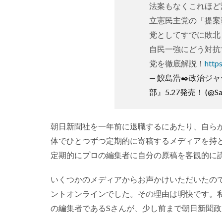
法案もなくこれほど
立憲民主党の「提案
党としてすでに敗北
自民一強にどう対抗
党を徹底解説！
http
— 鮫島浩✒️政治
部』5.27発売！ (@Sa
朝日新聞社を一年前に退職するにあたり、自ら
体でひとつずつ定期的に寄稿するメディアを持
定期的にプロの編集者に自分の原稿を客観的に
いくつかのメディアからお声かけいただいたの
ントオンラインでした。その理由は明快です。
の編集者であるSさんが、少し前まで朝日新聞