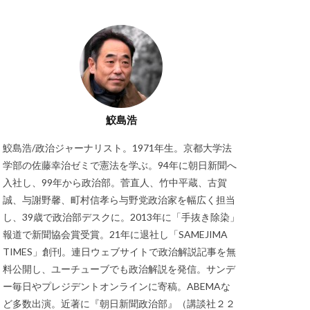
鮫島浩
鮫島浩/政治ジャーナリスト。1971年生。京都大学法
学部の佐藤幸治ゼミで憲法を学ぶ。94年に朝日新聞へ
入社し、99年から政治部。菅直人、竹中平蔵、古賀
誠、与謝野馨、町村信孝ら与野党政治家を幅広く担当
し、39歳で政治部デスクに。2013年に「手抜き除染」
報道で新聞協会賞受賞。21年に退社し「SAMEJIMA
TIMES」創刊。連日ウェブサイトで政治解説記事を無
料公開し、ユーチューブでも政治解説を発信。サンデ
ー毎日やプレジデントオンラインに寄稿。ABEMAな
ど多数出演。近著に『朝日新聞政治部』（講談社２２