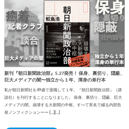
新刊『朝日新聞政治部』5.27発売！ 保身、裏切り、隠蔽、
巨大メディアの闇〜独立から１年、渾身の単行本
私が朝日新聞社を49歳で退職して１年。『朝日新聞政治部』（講
談社）を刊行することになりました。 保身、裏切り、隠蔽、巨大
メディアの闇。崩壊する大新聞の中枢。すべて実名で綴る内部告
発ノンフィクションーー […][…]