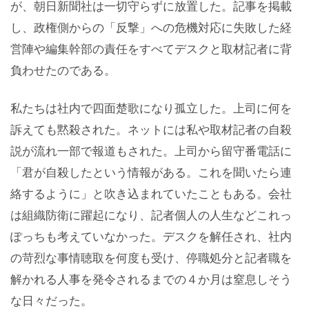
が、朝日新聞社は一切守らずに放置した。記事を掲載
し、政権側からの「反撃」への危機対応に失敗した経
営陣や編集幹部の責任をすべてデスクと取材記者に背
負わせたのである。
私たちは社内で四面楚歌になり孤立した。上司に何を
訴えても黙殺された。ネットには私や取材記者の自殺
説が流れ一部で報道もされた。上司から留守番電話に
「君が自殺したという情報がある。これを聞いたら連
絡するように」と吹き込まれていたこともある。会社
は組織防衛に躍起になり、記者個人の人生などこれっ
ぽっちも考えていなかった。デスクを解任され、社内
の苛烈な事情聴取を何度も受け、停職処分と記者職を
解かれる人事を発令されるまでの４か月は窒息しそう
な日々だった。