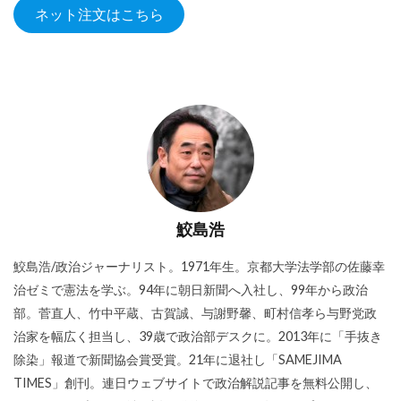
ネット注文はこちら
鮫島浩
鮫島浩/政治ジャーナリスト。1971年生。京都大学法学部の佐藤幸
治ゼミで憲法を学ぶ。94年に朝日新聞へ入社し、99年から政治
部。菅直人、竹中平蔵、古賀誠、与謝野馨、町村信孝ら与野党政
治家を幅広く担当し、39歳で政治部デスクに。2013年に「手抜き
除染」報道で新聞協会賞受賞。21年に退社し「SAMEJIMA
TIMES」創刊。連日ウェブサイトで政治解説記事を無料公開し、