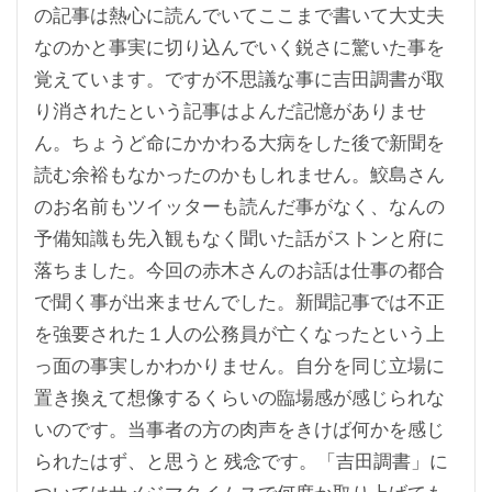
の記事は熱心に読んでいてここまで書いて大丈夫
なのかと事実に切り込んでいく鋭さに驚いた事を
覚えています。ですが不思議な事に吉田調書が取
り消されたという記事はよんだ記憶がありませ
ん。ちょうど命にかかわる大病をした後で新聞を
読む余裕もなかったのかもしれません。鮫島さん
のお名前もツイッターも読んだ事がなく、なんの
予備知識も先入観もなく聞いた話がストンと府に
落ちました。今回の赤木さんのお話は仕事の都合
で聞く事が出来ませんでした。新聞記事では不正
を強要された１人の公務員が亡くなったという上
っ面の事実しかわかりません。自分を同じ立場に
置き換えて想像するくらいの臨場感が感じられな
いのです。当事者の方の肉声をきけば何かを感じ
られたはず、と思うと 残念です。「吉田調書」に