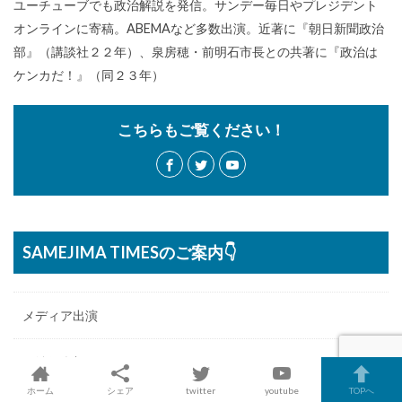
ユーチューブでも政治解説を発信。サンデー毎日やプレジデント
オンラインに寄稿。ABEMAなど多数出演。近著に『朝日新聞政治
部』（講談社２２年）、泉房穂・前明石市長との共著に『政治は
ケンカだ！』（同２３年）
こちらもご覧ください！
SAMEJIMA TIMESのご案内👇
メディア出演
政治倶楽部へログイン
ホーム
シェア
twitter
youtube
TOPへ