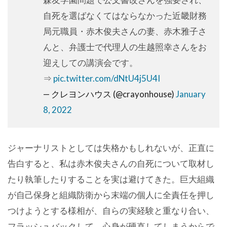
自死を選ばなくてはならなかった近畿財務
局元職員・赤木俊夫さんの妻、赤木雅子さ
んと、弁護士で代理人の生越照幸さんをお
迎えしての講演会です。
⇒
pic.twitter.com/dNtU4j5U4I
— クレヨンハウス (@crayonhouse)
January
8, 2022
ジャーナリストとしては失格かもしれないが、正直に
告白すると、私は赤木俊夫さんの自死について取材し
たり執筆したりすることを実は避けてきた。巨大組織
が自己保身と組織防衛から末端の個人に全責任を押し
つけようとする様相が、自らの実経験と重なり合い、
フラッシュバックして、心身が硬直してしまうからで