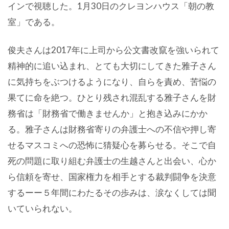
インで視聴した。1月30日のクレヨンハウス「朝の教
室」である。
俊夫さんは2017年に上司から公文書改竄を強いられて
精神的に追い込まれ、とても大切にしてきた雅子さん
に気持ちをぶつけるようになり、自らを責め、苦悩の
果てに命を絶つ。ひとり残され混乱する雅子さんを財
務省は「財務省で働きませんか」と抱き込みにかか
る。雅子さんは財務省寄りの弁護士への不信や押し寄
せるマスコミへの恐怖に猜疑心を募らせる。そこで自
死の問題に取り組む弁護士の生越さんと出会い、心か
ら信頼を寄せ、国家権力を相手とする裁判闘争を決意
するーー５年間にわたるその歩みは、涙なくしては聞
いていられない。