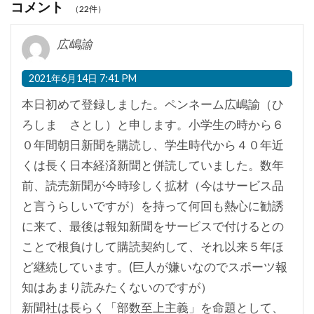
コメント
（22件）
広嶋諭
2021年6月14日 7:41 PM
本日初めて登録しました。ペンネーム広嶋諭（ひ
ろしま さとし）と申します。小学生の時から６
０年間朝日新聞を購読し、学生時代から４０年近
くは長く日本経済新聞と併読していました。数年
前、読売新聞が今時珍しく拡材（今はサービス品
と言うらしいですが）を持って何回も熱心に勧誘
に来て、最後は報知新聞をサービスで付けるとの
ことで根負けして購読契約して、それ以来５年ほ
ど継続しています。(巨人が嫌いなのでスポーツ報
知はあまり読みたくないのですが）
新聞社は長らく「部数至上主義」を命題として、