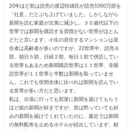
20年ほど前は読売の渡辺恒雄氏が読売1000万部を
「社是」だとぶち上げていました。しかしながら
新聞を読む家庭が次第に減少し、３０歳代以下の
世帯では新聞を購読する習慣がない世帯がほとん
どだと言います。小生の居住するマンションは居
住者は高齢者が多いのですが、22世帯中、読売６
部、朝日５部、日経２部、毎日１部で併読してい
る世帯もあるため新聞購読世帯は１１世帯、非購
読世帯が１１世帯と半数は新聞を取っていませ
ん。これでも世間全体に比べれば新聞を読んでい
る世帯が多い方だと思います。
私は、出張に行っても部屋に新聞を届けてもらう
ほど紙の新聞が好きですが、昔は黙っていても好
みの新聞を届けてくれていたのに、最近では新聞
の無料配布を止めるホテルが続出しています。頼