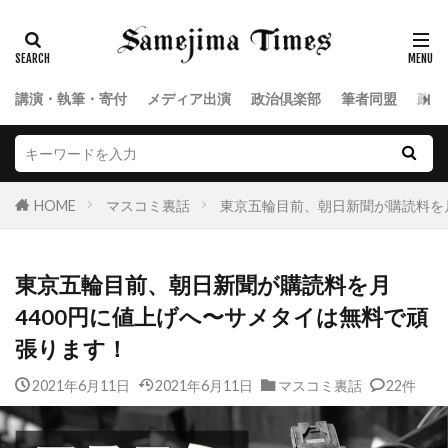
講演・執筆・寄付
メディア出演
政治倶楽部
筆者同盟
政治
HOME
マスコミ裏話
東京五輪目前、朝日新聞が購読料を
東京五輪目前、朝日新聞が購読料を月
4400円に値上げへ〜サメタイは無料で頑
張ります！
2021年6月11日
2021年6月11日
マスコミ裏話
22件