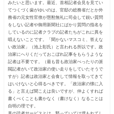
みたいと思います。最近、首相記者会見を見てい
てつくづく歯がゆいのは、官邸の総務省だとか外
務省の元女性官僚が慇懃無礼に司会して鋭い質問
をしない記者や御用新聞社にばかり質問の指名を
しているのに記者クラブの記者たちがこれに異を
唱えないことです。「聞かないマスコミ、答えな
い政治家」（池上彰氏）と言われる所以です。政
治家にへりくだっておこぼれ記事をもらうような
記者は不要です。（最も昔も政治家べったりの派
閥記者がいて政治家の使い走りをしていたそうで
すが）記者は政治家と会食して情報を取ってきて
はいけないと心得るべきです。「政治家の懐に入
る」と言えば聞こえは良いですが、仲よくすれば
書くべくことも書かなく（書けなく）なることは
自明の理です。
真の読者サービスとは、黙っていては埋もれてし