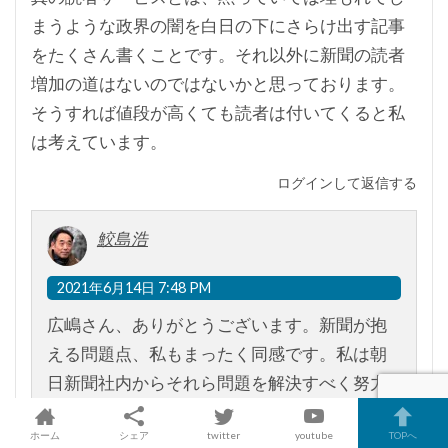
まうような政界の闇を白日の下にさらけ出す記事
をたくさん書くことです。それ以外に新聞の読者
増加の道はないのではないかと思っております。
そうすれば値段が高くても読者は付いてくると私
は考えています。
ログインして返信する
鮫島浩
2021年6月14日 7:48 PM
広嶋さん、ありがとうございます。新聞が抱
える問題点、私もまったく同感です。私は朝
日新聞社内からそれら問題を解決すべく努力
してきたつもりですが、会社の内向き体質に
ホーム
シェア
twitter
youtube
TOPへ
もはや限界とおもい、退社してひとりで小さ