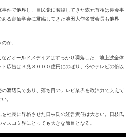
撃事件で他界し、自民党に君臨してきた森元首相は裏金事
である創価学会に君臨してきた池田大作名誉会長も他界
うのか。
ビなどオールドメデイアはすっかり凋落した。地上波全体
ット広告は３兆３０００億円にのぼり、今やテレビの倍以
売の渡辺氏であり、落ち目のテレビ業界を政治力で支えて
ない。
氏を社長に昇格させた日枝氏の経営責任は大きい。日枝氏
のマスコミ界にとっても大きな節目となる。