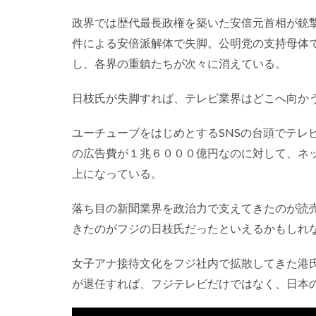
政界では歴代最長政権を築いた安倍元首相が銃
件による安倍派解体で失脚。公明党の支持母体
し、各界の重鎮たちが次々に消えている。
日枝氏が失脚すれば、テレビ業界はどこへ向か
ユーチューブをはじめとするSNSの台頭でテレ
の広告費が１兆６０００億円なのに対して、ネ
上になっている。
落ち目の新聞業界を政治力で支えてきたのが読
きたのがフジの日枝氏だったといえるかもしれ
女子アナ接待文化をフジ社内で拡散してきた港
が退任すれば、フジテレビだけではなく、日本