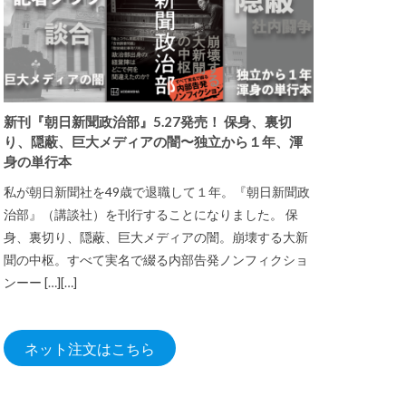
新刊『朝日新聞政治部』5.27発売！ 保身、裏切
り、隠蔽、巨大メディアの闇〜独立から１年、渾
身の単行本
私が朝日新聞社を49歳で退職して１年。『朝日新聞政
治部』（講談社）を刊行することになりました。 保
身、裏切り、隠蔽、巨大メディアの闇。崩壊する大新
聞の中枢。すべて実名で綴る内部告発ノンフィクショ
ンーー […][…]
ネット注文はこちら