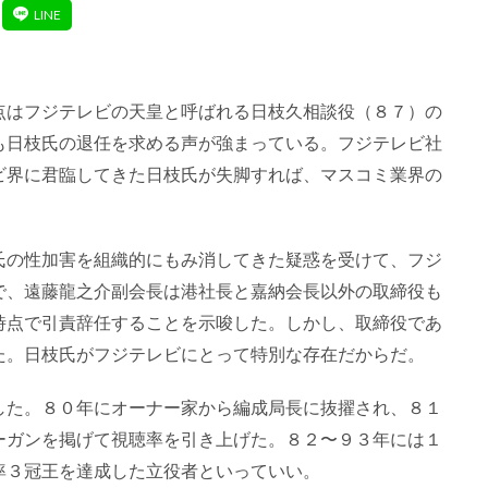
点はフジテレビの天皇と呼ばれる日枝久相談役（８７）の
も日枝氏の退任を求める声が強まっている。フジテレビ社
ビ界に君臨してきた日枝氏が失脚すれば、マスコミ業界の
氏の性加害を組織的にもみ消してきた疑惑を受けて、フジ
で、遠藤龍之介副会長は港社長と嘉納会長以外の取締役も
時点で引責辞任することを示唆した。しかし、取締役であ
た。日枝氏がフジテレビにとって特別な存在だからだ。
した。８０年にオーナー家から編成局長に抜擢され、８１
ーガンを掲げて視聴率を引き上げた。８２〜９３年には１
率３冠王を達成した立役者といっていい。