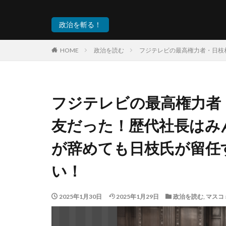
政治を斬る！
HOME
政治を読む
フジテレビの最高権力者・日枝
フジテレビの最高権力者
友だった！歴代社長はみ
が辞めても日枝氏が留任
い！
2025年1月30日
2025年1月29日
政治を読む
,
マスコ