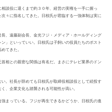
に相談役に退くまで約３０年、経営の実権を一手に握っ
を次々に指名してきた。日枝氏が君臨する一強体制は実に
社長、遠藤副会長、金光フジ・メディア・ホールディング
レン」といっていい。日枝氏は子飼いの役員たちのポスト
高めてきた。
元首相との親密な関係は有名だ。まさにテレビ業界のドン
ない。社長が辞めても日枝氏が取締役相談役として続投す
なく、企業文化も踏襲される可能性が高い。
は強まっている。フジが再生できるかどうか、日枝氏の進