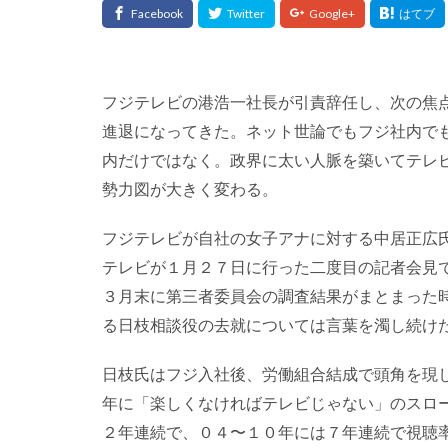
フジテレビの港浩一社長が引責辞任し、次の焦
進退になってきた。ネット世論でもフジ社内で
内だけではなく。政界に太い人脈を築いてテレ
勢力図が大きく変わる。
フジテレビが自社の女子アナに対する中居正広
テレビが１月２７日に行った二度目の記者会見
３月末に第三者委員会の調査結果がまとまった
る日枝相談役の去就については言葉を濁し続け
日枝氏はフジ入社後、労働組合結成で頭角を現
年に「楽しくなければテレビじゃない」のスロ
２年連続で、０４〜１０年には７年連続で視聴