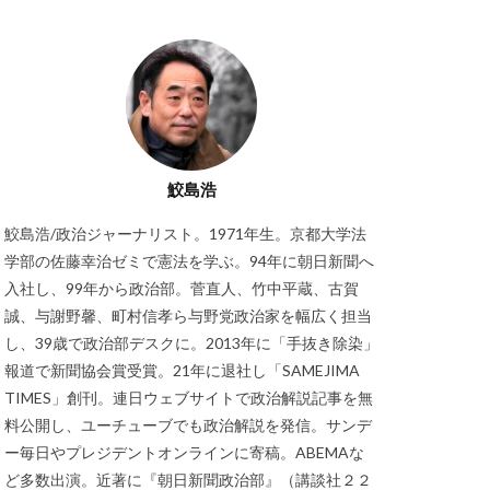
鮫島浩
鮫島浩/政治ジャーナリスト。1971年生。京都大学法
学部の佐藤幸治ゼミで憲法を学ぶ。94年に朝日新聞へ
入社し、99年から政治部。菅直人、竹中平蔵、古賀
誠、与謝野馨、町村信孝ら与野党政治家を幅広く担当
し、39歳で政治部デスクに。2013年に「手抜き除染」
報道で新聞協会賞受賞。21年に退社し「SAMEJIMA
TIMES」創刊。連日ウェブサイトで政治解説記事を無
料公開し、ユーチューブでも政治解説を発信。サンデ
ー毎日やプレジデントオンラインに寄稿。ABEMAな
ど多数出演。近著に『朝日新聞政治部』（講談社２２