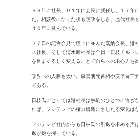
８８年に社長、０１年に会長に就任し、１７年
た。相談役になった後も院政をしき、歴代社長
４０年に及んでいる。
２７日の記者会見で壇上に並んだ嘉納会長、港
ス社長、そして清水新社長は全員「日枝チルド
を目まぐるしく変えることで自らへの求心力を
政界への人脈も太い。森喜朗元首相や安倍晋三
である。
日枝氏にとっては港社長は手駒のひとつに過ぎ
れば、フジテレビの権力構造にさしたる変化は
フジテレビ社内からも日枝氏の引退を求める声
退が鍵を握っている。