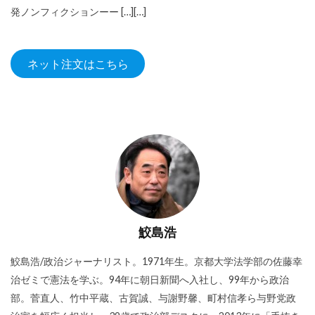
発ノンフィクションーー […][…]
ネット注文はこちら
鮫島浩
鮫島浩/政治ジャーナリスト。1971年生。京都大学法学部の佐藤幸
治ゼミで憲法を学ぶ。94年に朝日新聞へ入社し、99年から政治
部。菅直人、竹中平蔵、古賀誠、与謝野馨、町村信孝ら与野党政