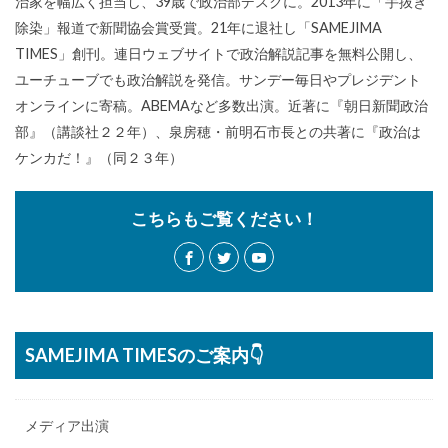
治家を幅広く担当し、39歳で政治部デスクに。2013年に「手抜き
除染」報道で新聞協会賞受賞。21年に退社し「SAMEJIMA
TIMES」創刊。連日ウェブサイトで政治解説記事を無料公開し、
ユーチューブでも政治解説を発信。サンデー毎日やプレジデント
オンラインに寄稿。ABEMAなど多数出演。近著に『朝日新聞政治
部』（講談社２２年）、泉房穂・前明石市長との共著に『政治は
ケンカだ！』（同２３年）
こちらもご覧ください！
SAMEJIMA TIMESのご案内👇
メディア出演