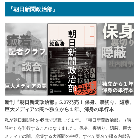
『朝日新聞政治部』
新刊『朝日新聞政治部』5.27発売！ 保身、裏切り、隠蔽、
巨大メディアの闇〜独立から１年、渾身の単行本
私が朝日新聞社を49歳で退職して１年。『朝日新聞政治部』（講
談社）を刊行することになりました。 保身、裏切り、隠蔽、巨大
メディアの闇。崩壊する大新聞の中枢。すべて実名で綴る内部告