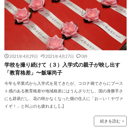
2021年4月29日
2021年4月27日
0件
学校を撮り続けて（３）入学式の親子が映し出す
「教育格差」〜飯塚尚子
今年も卒業式から入学式を見てきたが、コロナ禍でさらにブース
ト感のある教育格差や地域格差にはうんざりだし、国の身勝手さ
にも辟易だし、花の咲かなくなった畑の住人に「お～い！ヤヴァ
イぞ！」と叫ぶのも疲れまし […]
続きを読む