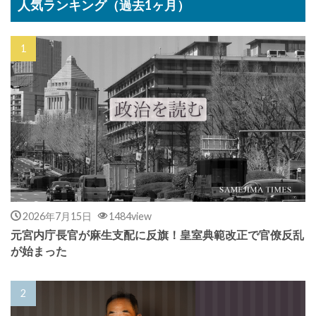
人気ランキング（過去1ヶ月）
2026年7月15日
1484view
元宮内庁長官が麻生支配に反旗！皇室典範改正で官僚反乱
が始まった