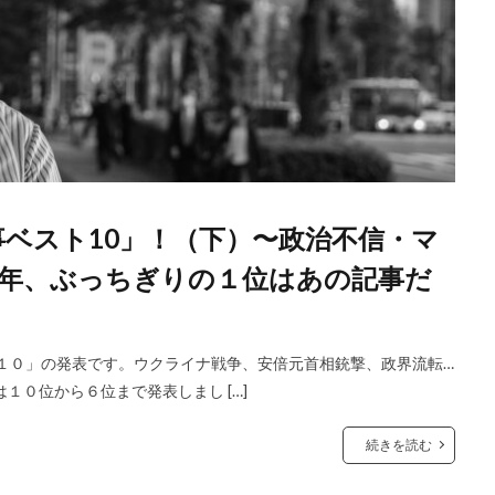
事ベスト10」！（下）〜政治不信・マ
年、ぶっちぎりの１位はあの記事だ
ベスト１０」の発表です。ウクライナ戦争、安倍元首相銃撃、政界流転…
１０位から６位まで発表しまし […]
続きを読む