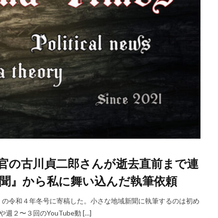
官の古川貞二郎さんが逝去直前まで連
聞』から私に舞い込んだ執筆依頼
』の令和４年冬号に寄稿した。小さな地域新聞に執筆するのは初め
週２〜３回のYouTube動 […]