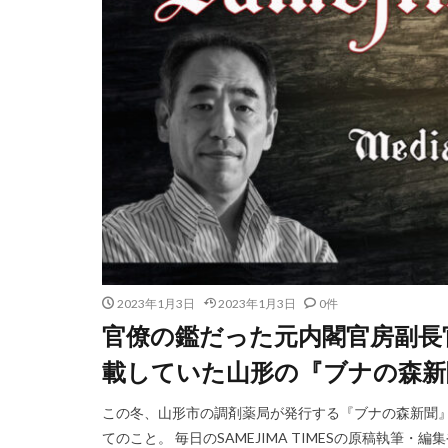
2023年1月3日
2023年1月3日
0件
官僚の鑑だった元内閣官房副長
載していた山形の『ブナの森新
この冬、山形市の調剤薬局が発行する『ブナの森新聞
てのこと。 毎日のSAMEJIMA TIMESの原稿執筆・編集や