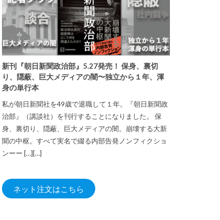
新刊『朝日新聞政治部』5.27発売！ 保身、裏切
り、隠蔽、巨大メディアの闇〜独立から１年、渾
身の単行本
私が朝日新聞社を49歳で退職して１年。『朝日新聞政
治部』（講談社）を刊行することになりました。 保
身、裏切り、隠蔽、巨大メディアの闇。崩壊する大新
聞の中枢。すべて実名で綴る内部告発ノンフィクショ
ンーー […][…]
ネット注文はこちら