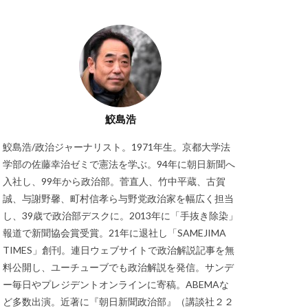
鮫島浩
鮫島浩/政治ジャーナリスト。1971年生。京都大学法
学部の佐藤幸治ゼミで憲法を学ぶ。94年に朝日新聞へ
入社し、99年から政治部。菅直人、竹中平蔵、古賀
誠、与謝野馨、町村信孝ら与野党政治家を幅広く担当
し、39歳で政治部デスクに。2013年に「手抜き除染」
報道で新聞協会賞受賞。21年に退社し「SAMEJIMA
TIMES」創刊。連日ウェブサイトで政治解説記事を無
料公開し、ユーチューブでも政治解説を発信。サンデ
ー毎日やプレジデントオンラインに寄稿。ABEMAな
ど多数出演。近著に『朝日新聞政治部』（講談社２２