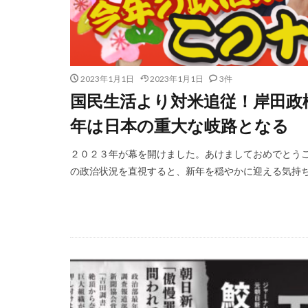
2023年1月1日
2023年1月1日
3件
国民生活より対米追従！岸田政
年は日本の重大な岐路となる
２０２３年が幕を開けました。あけましておめでとうご
の政治状況を直視すると、新年を穏やかに迎える気持ちに