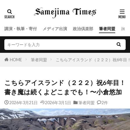
講演・執筆・寄付
メディア出演
政治倶楽部
筆者同盟
政治
HOME
筆者同盟
こちらアイスランド（２２２）祝6年目
こちらアイスランド（２２２）祝6年目！
書き魔は続くよどこまでも！〜小倉悠加
2026年3月21日
2026年3月1日
筆者同盟
2件