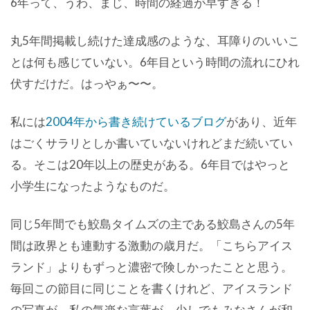
6年って、うわ、まじ、時間の経過が早すぎる！
丸5年間掲載し続けた達成感のような、耳障りのいいこ
とは何も感じていない。6年目という時間の流れにひれ
伏すだけだ。はっやぁ〜〜。
私には
2004年から書き続けているブログ
があり、近年
はごくサラリとしか書いていないけれどまだ続いてい
る。そこは20年以上の歴史がある。6年目ではやっと
小学生になったようなものだ。
同じ5年間でも鮫島タイムズの主である鮫島さんの5年
間は政界とも連動する激動の歳月だ。「こちらアイス
ランド」よりもずっと濃密で険しかったことと思う。
毎回この節目に同じことを書くけれど、アイスランド
の写真が、私の気楽な言葉が、少しでもみなさんが和