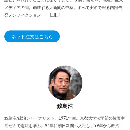
メディアの闇。崩壊する大新聞の中枢。すべて実名で綴る内部告
発ノンフィクションーー […][…]
ネット注文はこちら
鮫島浩
鮫島浩/政治ジャーナリスト。1971年生。京都大学法学部の佐藤幸
治ゼミで憲法を学ぶ。94年に朝日新聞へ入社し、99年から政治