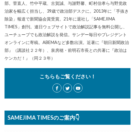
部。菅直人、竹中平蔵、古賀誠、与謝野馨、町村信孝ら与野党政
治家を幅広く担当し、39歳で政治部デスクに。2013年に「手抜き
除染」報道で新聞協会賞受賞。21年に退社し「SAMEJIMA
TIMES」創刊。連日ウェブサイトで政治解説記事を無料公開し、
ユーチューブでも政治解説を発信。サンデー毎日やプレジデント
オンラインに寄稿。ABEMAなど多数出演。近著に『朝日新聞政治
部』（講談社２２年）、泉房穂・前明石市長との共著に『政治は
ケンカだ！』（同２３年）
こちらもご覧ください！
SAMEJIMA TIMESのご案内👇