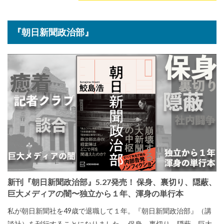
『朝日新聞政治部』
新刊『朝日新聞政治部』5.27発売！ 保身、裏切り、隠蔽、
巨大メディアの闇〜独立から１年、渾身の単行本
私が朝日新聞社を49歳で退職して１年。『朝日新聞政治部』（講
談社）を刊行することになりました。 保身、裏切り、隠蔽、巨大