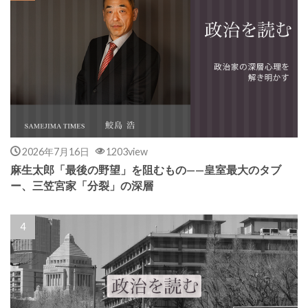
2026年7月16日
1203view
麻生太郎「最後の野望」を阻むもの——皇室最大のタブ
ー、三笠宮家「分裂」の深層