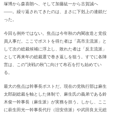
塚博から森喜朗へ、そして加藤紘一から古賀誠へ
――。繰り返されてきたのは、まさに下剋上の連鎖だ
った。
今回も例外ではない。焦点は今年秋の内閣改造と党役
員人事だ。ここでポストを得た者は「高市主流派」と
して次の総裁候補に浮上し、敗れた者は「反主流派」
として再来年の総裁選で巻き返しを狙う。すでに各陣
営は、この“決戦の秋”に向けて布石を打ち始めてい
る。
最大の焦点は幹事長ポストだ。現在の党執行部は麻生
太郎副総裁を軸とした体制で、麻生氏の義弟である鈴
木俊一幹事長（麻生派）が実務を担う。しかし、ここ
に萩生田光一幹事長代行（旧安倍派）や武田良太元総