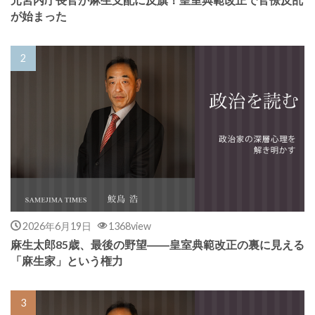
元宮内庁長官が麻生支配に反旗！皇室典範改正で官僚反乱
が始まった
2026年6月19日
1368view
麻生太郎85歳、最後の野望――皇室典範改正の裏に見える
「麻生家」という権力