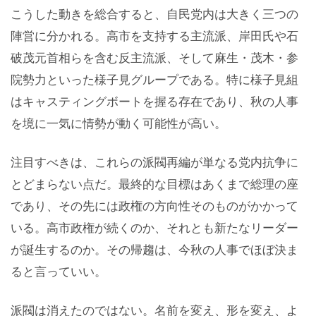
こうした動きを総合すると、自民党内は大きく三つの
陣営に分かれる。高市を支持する主流派、岸田氏や石
破茂元首相らを含む反主流派、そして麻生・茂木・参
院勢力といった様子見グループである。特に様子見組
はキャスティングボートを握る存在であり、秋の人事
を境に一気に情勢が動く可能性が高い。
注目すべきは、これらの派閥再編が単なる党内抗争に
とどまらない点だ。最終的な目標はあくまで総理の座
であり、その先には政権の方向性そのものがかかって
いる。高市政権が続くのか、それとも新たなリーダー
が誕生するのか。その帰趨は、今秋の人事でほぼ決ま
ると言っていい。
派閥は消えたのではない。名前を変え、形を変え、よ