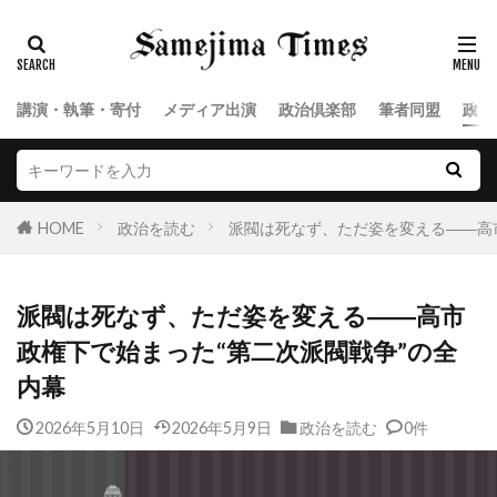
講演・執筆・寄付
メディア出演
政治倶楽部
筆者同盟
政治
HOME
政治を読む
派閥は死なず、ただ姿を変える――高
派閥は死なず、ただ姿を変える――高市
政権下で始まった“第二次派閥戦争”の全
内幕
2026年5月10日
2026年5月9日
政治を読む
0件