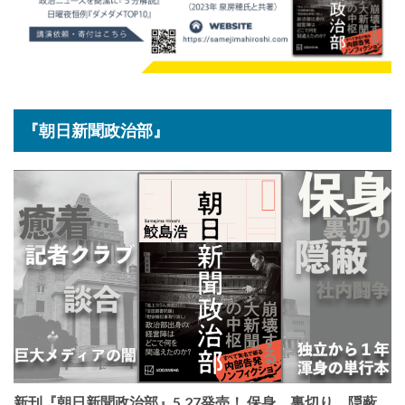
『朝日新聞政治部』
新刊『朝日新聞政治部』5.27発売！ 保身、裏切り、隠蔽、