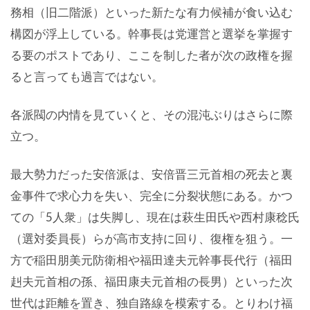
務相（旧二階派）といった新たな有力候補が食い込む
構図が浮上している。幹事長は党運営と選挙を掌握す
る要のポストであり、ここを制した者が次の政権を握
ると言っても過言ではない。
各派閥の内情を見ていくと、その混沌ぶりはさらに際
立つ。
最大勢力だった安倍派は、安倍晋三元首相の死去と裏
金事件で求心力を失い、完全に分裂状態にある。かつ
ての「5人衆」は失脚し、現在は萩生田氏や西村康稔氏
（選対委員長）らが高市支持に回り、復権を狙う。一
方で稲田朋美元防衛相や福田達夫元幹事長代行（福田
赳夫元首相の孫、福田康夫元首相の長男）といった次
世代は距離を置き、独自路線を模索する。とりわけ福