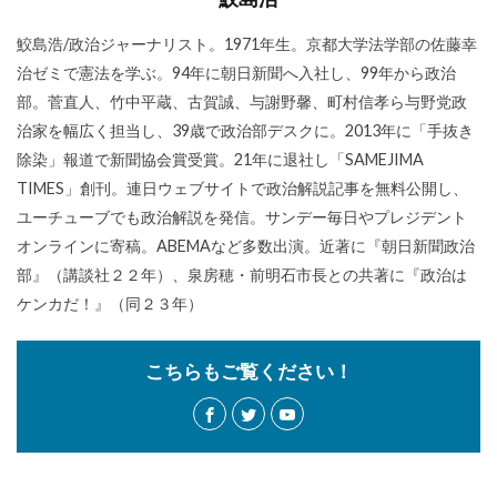
鮫島浩/政治ジャーナリスト。1971年生。京都大学法学部の佐藤幸
治ゼミで憲法を学ぶ。94年に朝日新聞へ入社し、99年から政治
部。菅直人、竹中平蔵、古賀誠、与謝野馨、町村信孝ら与野党政
治家を幅広く担当し、39歳で政治部デスクに。2013年に「手抜き
除染」報道で新聞協会賞受賞。21年に退社し「SAMEJIMA
TIMES」創刊。連日ウェブサイトで政治解説記事を無料公開し、
ユーチューブでも政治解説を発信。サンデー毎日やプレジデント
オンラインに寄稿。ABEMAなど多数出演。近著に『朝日新聞政治
部』（講談社２２年）、泉房穂・前明石市長との共著に『政治は
ケンカだ！』（同２３年）
こちらもご覧ください！