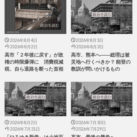
2026年8月4日
2026年8月3日
2026年8月2日
2026年8月3日
高市「２年後に戻す」が政
高市、熊本へ――総理は被
権の時限爆弾に 消費税減
災地へ行くべきか？ 能登の
税、自ら退路を断った首相
教訓が問いかけるもの
2026年8月2日
2026年7月30日
2026年7月31日
2026年7月29日
「ひろゆき新党」は小池百
高市、最後の勝負へ