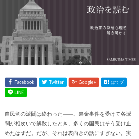
自民党の派閥は終わった――。裏金事件を受けて各派
閥が相次いで解散したとき、多くの国民はそう受け止
めたはずだ。だが、それは表向きの話にすぎない。実