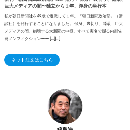
巨大メディアの闇〜独立から１年、渾身の単行本
私が朝日新聞社を49歳で退職して１年。『朝日新聞政治部』（講
談社）を刊行することになりました。 保身、裏切り、隠蔽、巨大
メディアの闇。崩壊する大新聞の中枢。すべて実名で綴る内部告
発ノンフィクションーー […][…]
ネット注文はこちら
鮫島浩