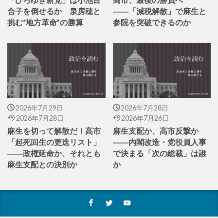
合子を倒せるか 泉房穂と
――「減税解散」で麻生と
挑む“地方革命”の勝算
参院を突破できるのか
2026年7月29日
2026年7月28日
2026年7月28日
2026年7月26日
麻生を切って解散だ！高市
麻生支配か、高市反撃か
「起死回生の更迭リスト」
――内閣改造・党役員人事
――政権延命か、それとも
で決まる「次の総裁」は誰
麻生支配との決別か
か