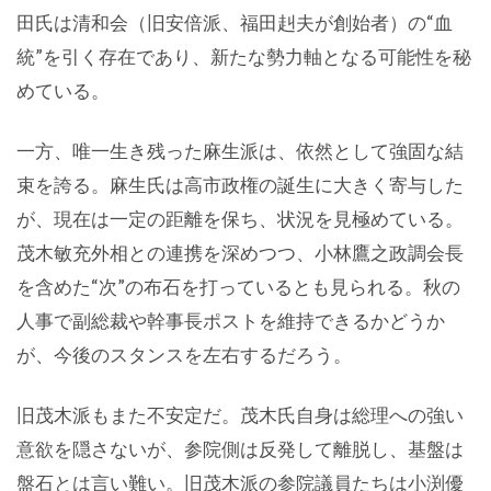
田氏は清和会（旧安倍派、福田赳夫が創始者）の“血
統”を引く存在であり、新たな勢力軸となる可能性を秘
めている。
一方、唯一生き残った麻生派は、依然として強固な結
束を誇る。麻生氏は高市政権の誕生に大きく寄与した
が、現在は一定の距離を保ち、状況を見極めている。
茂木敏充外相との連携を深めつつ、小林鷹之政調会長
を含めた“次”の布石を打っているとも見られる。秋の
人事で副総裁や幹事長ポストを維持できるかどうか
が、今後のスタンスを左右するだろう。
旧茂木派もまた不安定だ。茂木氏自身は総理への強い
意欲を隠さないが、参院側は反発して離脱し、基盤は
盤石とは言い難い。旧茂木派の参院議員たちは小渕優