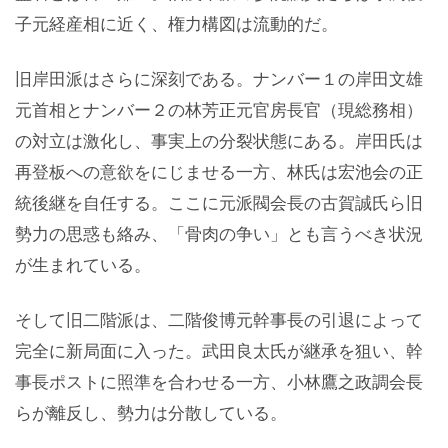
子元経産相に近く、権力構図は流動的だ。
旧岸田派はさらに深刻である。ナンバー１の岸田文雄
元首相とナンバー２の林芳正元官房長官（現総務相）
の対立は激化し、事実上の分裂状態にある。岸田氏は
再登板への意欲をにじませる一方、林氏は宏池会の正
統後継を自任する。ここに元派閥会長の古賀誠氏ら旧
勢力の思惑も絡み、「骨肉の争い」とも言うべき状況
が生まれている。
そして旧二階派は、二階俊博元幹事長の引退によって
完全に新局面に入った。武田良太氏が継承を狙い、幹
事長ポストに照準を合わせる一方、小林鷹之政調会長
らが離反し、勢力は分散している。