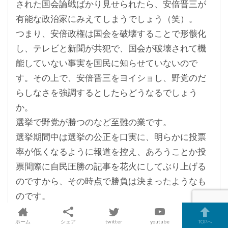
された国会論戦ばかり見せられたら、安倍晋三が
有能な政治家にみえてしまうでしょう（笑）。
つまり、安倍政権は国会を破壊することで形骸化
し、テレビと新聞が共犯で、国会が破壊されて機
能していない事実を国民に知らせていないので
す。その上で、安倍晋三をヨイショし、野党のだ
らしなさを強調するとしたらどうなるでしょう
か。
選挙で野党が勝つのなど至難の業です。
選挙期間中は選挙の公正を口実に、明らかに投票
率が低くなるように報道を控え、あろうことか投
票間際に自民圧勝の記事を花火にしてぶり上げる
のですから、その時点で勝負は決まったようなも
のです。
「CM的政治」とはこうしたものであり、情報操作
ホーム
シェア
twitter
youtube
TOPへ
と印象操作によって社会的空気が作られ、民主主