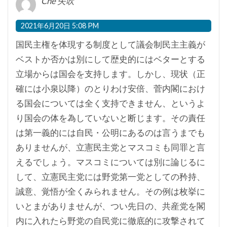
Che 矢吹
2021年6月20日 5:08 PM
国民主権を体現する制度として議会制民主主義が
ベストか否かは別にして歴史的にはベターとする
立場からは国会を支持します。しかし、現状（正
確には小泉以降）のとりわけ安倍、菅内閣におけ
る国会については全く支持できません、というよ
り国会の体を為していないと断じます。その責任
は第一義的には自民・公明にあるのは言うまでも
ありませんが、立憲民主党とマスコミも同罪と言
えるでしょう。マスコミについては別に論じるに
して、立憲民主党には野党第一党としての矜持、
誠意、覚悟が全くみられません。その例は枚挙に
いとまがありませんが、つい先日の、共産党を閣
内に入れたら野党の自民党に徹底的に攻撃されて