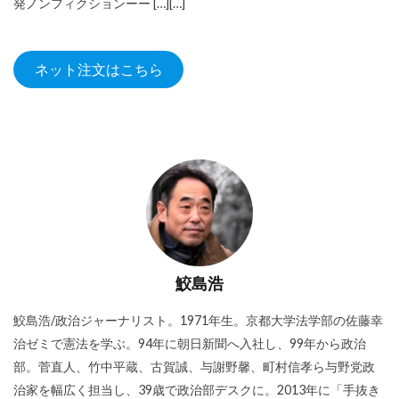
発ノンフィクションーー […][…]
ネット注文はこちら
鮫島浩
鮫島浩/政治ジャーナリスト。1971年生。京都大学法学部の佐藤幸
治ゼミで憲法を学ぶ。94年に朝日新聞へ入社し、99年から政治
部。菅直人、竹中平蔵、古賀誠、与謝野馨、町村信孝ら与野党政
治家を幅広く担当し、39歳で政治部デスクに。2013年に「手抜き