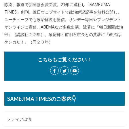
除染」報道で新聞協会賞受賞。21年に退社し「SAMEJIMA
TIMES」創刊。連日ウェブサイトで政治解説記事を無料公開し、
ユーチューブでも政治解説を発信。サンデー毎日やプレジデント
オンラインに寄稿。ABEMAなど多数出演。近著に『朝日新聞政治
部』（講談社２２年）、泉房穂・前明石市長との共著に『政治は
ケンカだ！』（同２３年）
こちらもご覧ください！
SAMEJIMA TIMESのご案内👇
メディア出演