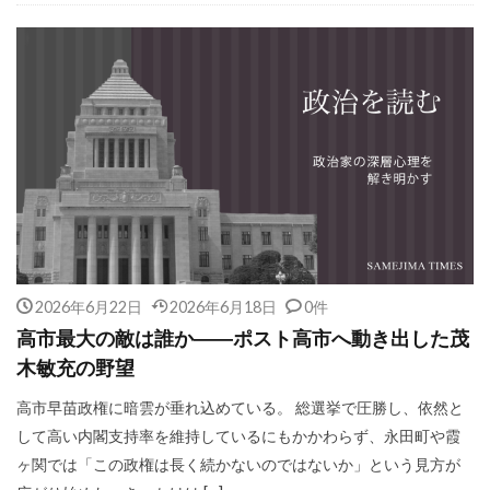
2026年6月22日
2026年6月18日
0件
高市最大の敵は誰か――ポスト高市へ動き出した茂
木敏充の野望
高市早苗政権に暗雲が垂れ込めている。 総選挙で圧勝し、依然と
して高い内閣支持率を維持しているにもかかわらず、永田町や霞
ヶ関では「この政権は長く続かないのではないか」という見方が