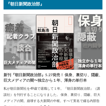
『朝日新聞政治部』
新刊『朝日新聞政治部』5.27発売！ 保身、裏切り、隠蔽、
巨大メディアの闇〜独立から１年、渾身の単行本
私が朝日新聞社を49歳で退職して１年。『朝日新聞政治部』（講
談社）を刊行することになりました。 保身、裏切り、隠蔽、巨大
メディアの闇。崩壊する大新聞の中枢。すべて実名で綴る内部告