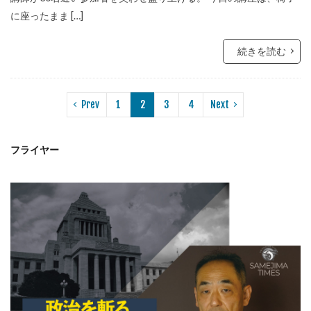
に座ったまま […]
続きを読む
Prev
1
2
3
4
Next
フライヤー