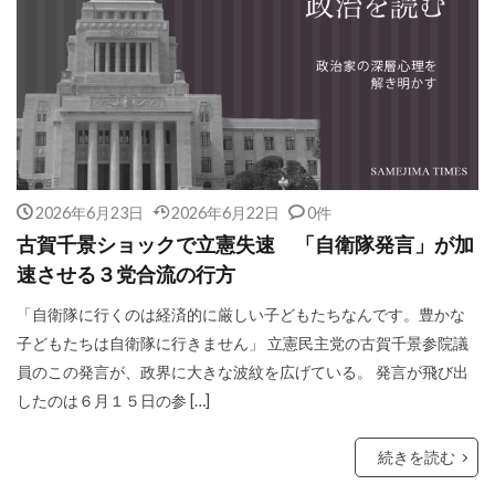
2026年6月23日
2026年6月22日
0件
古賀千景ショックで立憲失速 「自衛隊発言」が加
速させる３党合流の行方
「自衛隊に行くのは経済的に厳しい子どもたちなんです。豊かな
子どもたちは自衛隊に行きません」 立憲民主党の古賀千景参院議
員のこの発言が、政界に大きな波紋を広げている。 発言が飛び出
したのは６月１５日の参 […]
続きを読む