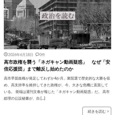
2026年6月18日
0件
高市政権を襲う「ネガキャン動画疑惑」 なぜ「安
倍応援団」まで離反し始めたのか
高市早苗政権が発足してわずか4か月。衆院選で歴史的な大勝を収
め、高支持率を維持してきた政権が、今、大きな危機に直面して
いる。 発端は週刊文春が報じた「ネガキャン動画疑惑」だ。 高市
総理の公設秘書が、自 […]
続きを読む