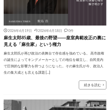
2026年6月19日
2026年6月18日
0件
麻生太郎85歳、最後の野望――皇室典範改正の裏に
見える「麻生家」という権力
麻生太郎氏が再び政治の表舞台で存在感を強めている。 高市政権
の誕生によってキングメーカーとしての地位を確立し、自民党内
で圧倒的な影響力を持つようになった。その麻生氏が今、政治人
生の集大成とも言える課題 […]
続きを読む