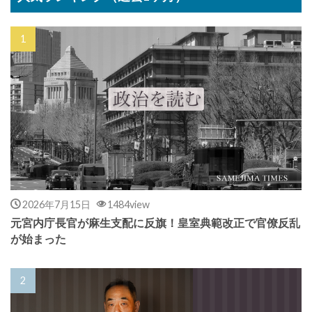
2026年7月15日
1484view
元宮内庁長官が麻生支配に反旗！皇室典範改正で官僚反乱
が始まった