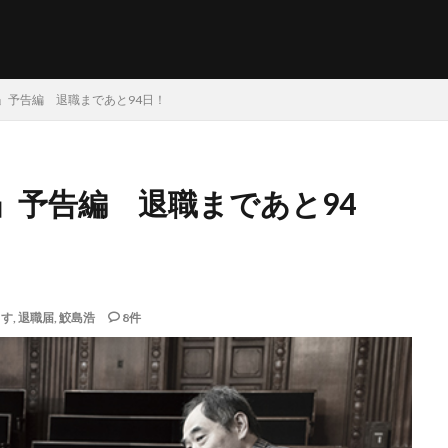
」予告編 退職まであと94日！
」予告編 退職まであと94
ます
,
退職届
,
鮫島浩
8件