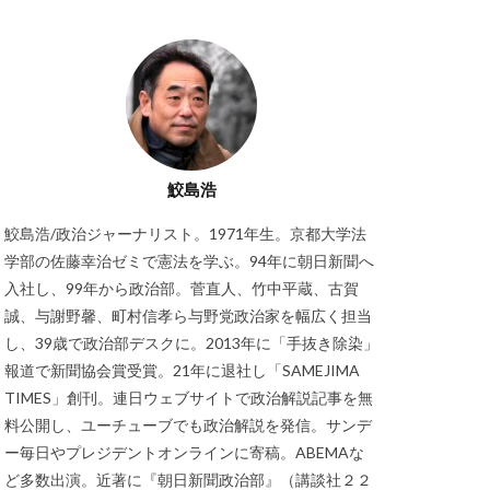
鮫島浩
鮫島浩/政治ジャーナリスト。1971年生。京都大学法
学部の佐藤幸治ゼミで憲法を学ぶ。94年に朝日新聞へ
入社し、99年から政治部。菅直人、竹中平蔵、古賀
誠、与謝野馨、町村信孝ら与野党政治家を幅広く担当
し、39歳で政治部デスクに。2013年に「手抜き除染」
報道で新聞協会賞受賞。21年に退社し「SAMEJIMA
TIMES」創刊。連日ウェブサイトで政治解説記事を無
料公開し、ユーチューブでも政治解説を発信。サンデ
ー毎日やプレジデントオンラインに寄稿。ABEMAな
ど多数出演。近著に『朝日新聞政治部』（講談社２２