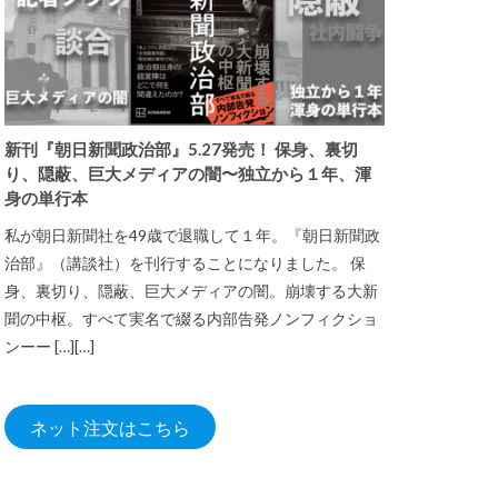
新刊『朝日新聞政治部』5.27発売！ 保身、裏切
り、隠蔽、巨大メディアの闇〜独立から１年、渾
身の単行本
私が朝日新聞社を49歳で退職して１年。『朝日新聞政
治部』（講談社）を刊行することになりました。 保
身、裏切り、隠蔽、巨大メディアの闇。崩壊する大新
聞の中枢。すべて実名で綴る内部告発ノンフィクショ
ンーー […][…]
ネット注文はこちら