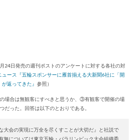
月24日発売の週刊ポストのアンケートに対する各社の対
o!ニュース『五輪スポンサーに雁首揃える大新聞6社に「開
」が返ってきた』
参照）
催の場合は無観客にすべきと思うか、③有観客で開催の場
3つだった。回答は以下のとおりである。
な大会の実現に万全を尽くすことが大切だ』と社説で
有無については東京五輪・パラリンピック大会組織委