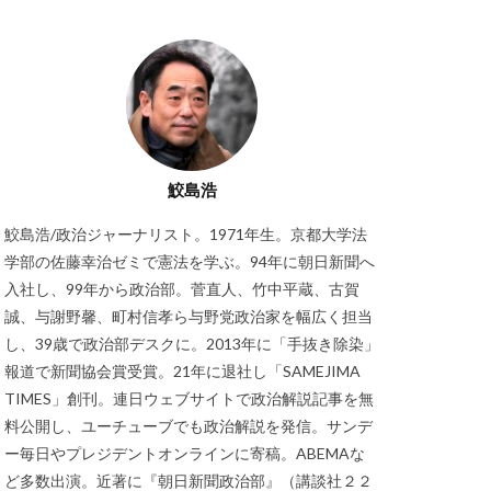
鮫島浩
鮫島浩/政治ジャーナリスト。1971年生。京都大学法
学部の佐藤幸治ゼミで憲法を学ぶ。94年に朝日新聞へ
入社し、99年から政治部。菅直人、竹中平蔵、古賀
誠、与謝野馨、町村信孝ら与野党政治家を幅広く担当
し、39歳で政治部デスクに。2013年に「手抜き除染」
報道で新聞協会賞受賞。21年に退社し「SAMEJIMA
TIMES」創刊。連日ウェブサイトで政治解説記事を無
料公開し、ユーチューブでも政治解説を発信。サンデ
ー毎日やプレジデントオンラインに寄稿。ABEMAな
ど多数出演。近著に『朝日新聞政治部』（講談社２２