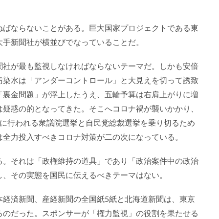
ねばならないことがある。巨大国家プロジェクトである東
大手新聞社が横並びでなっていることだ。
聞社が最も監視しなければならないテーマだ。しかも安倍
汚染水は「アンダーコントロール」と大見えを切って誘致
「裏金問題」が浮上したうえ、五輪予算は右肩上がりに増
は疑惑の的となってきた。そこへコロナ禍が襲いかかり、
でに行われる衆議院選挙と自民党総裁選挙を乗り切るため
は全力投入すべきコロナ対策が二の次になっている。
る。それは「政権維持の道具」であり「政治案件中の政治
し、その実態を国民に伝えるべきテーマはない。
本経済新聞、産経新聞の全国紙5紙と北海道新聞は、東京
るのだった。スポンサーが「権力監視」の役割を果たせる