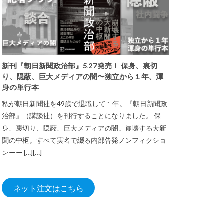
新刊『朝日新聞政治部』5.27発売！ 保身、裏切
り、隠蔽、巨大メディアの闇〜独立から１年、渾
身の単行本
私が朝日新聞社を49歳で退職して１年。『朝日新聞政
治部』（講談社）を刊行することになりました。 保
身、裏切り、隠蔽、巨大メディアの闇。崩壊する大新
聞の中枢。すべて実名で綴る内部告発ノンフィクショ
ンーー […][…]
ネット注文はこちら