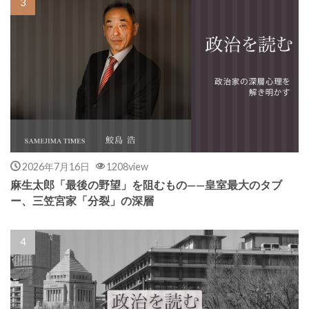
2026年7月16日
1208view
麻生太郎「最後の野望」を阻むもの——皇室最大のタブ
ー、三笠宮家「分裂」の深層