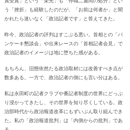
賞受賞」という「栄光」も「停職二週間の処分」とい
う「挫折」も経験したのだが、「お前は何者か」と聞
かれたら迷いなく「政治記者です」と答えてきた。
昨今、政治記者の評判はすこぶる悪い。首相との「パ
ンケーキ懇談会」や出来レースの「首相記者会見」で
政治記者のイメージは地に堕ちた感がある。
もちろん、旧態依然たる政治取材には改善すべき点が
数多ある。一方で、政治記者の側にも言い分はある。
私は永田町の記者クラブや番記者制度の世界にどっぷ
り浸かってきたし、その世界を知り尽くしている。政
治部時代から政治報道改革にもずいぶん取り組んでき
た。私の「政治報道批判」は「内側からの批判」であ
る。