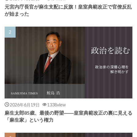
元宮内庁長官が麻生支配に反旗！皇室典範改正で官僚反乱
が始まった
2026年6月19日
1338view
麻生太郎85歳、最後の野望――皇室典範改正の裏に見える
「麻生家」という権力