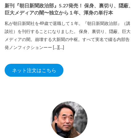
新刊『朝日新聞政治部』5.27発売！ 保身、裏切り、隠蔽、
巨大メディアの闇〜独立から１年、渾身の単行本
私が朝日新聞社を49歳で退職して１年。『朝日新聞政治部』（講
談社）を刊行することになりました。 保身、裏切り、隠蔽、巨大
メディアの闇。崩壊する大新聞の中枢。すべて実名で綴る内部告
発ノンフィクションーー […][…]
ネット注文はこちら