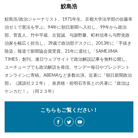
鮫島浩
鮫島浩/政治ジャーナリスト。1971年生。京都大学法学部の佐藤幸
治ゼミで憲法を学ぶ。94年に朝日新聞へ入社し、99年から政治
部。菅直人、竹中平蔵、古賀誠、与謝野馨、町村信孝ら与野党政
治家を幅広く担当し、39歳で政治部デスクに。2013年に「手抜き
除染」報道で新聞協会賞受賞。21年に退社し「SAMEJIMA
TIMES」創刊。連日ウェブサイトで政治解説記事を無料公開し、
ユーチューブでも政治解説を発信。サンデー毎日やプレジデント
オンラインに寄稿。ABEMAなど多数出演。近著に『朝日新聞政治
部』（講談社２２年）、泉房穂・前明石市長との共著に『政治は
ケンカだ！』（同２３年）
こちらもご覧ください！