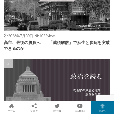
2026年7月30日
1022view
高市、最後の勝負へ――「減税解散」で麻生と参院を突破
できるのか
ホーム
シェア
twitter
youtube
TOPへ