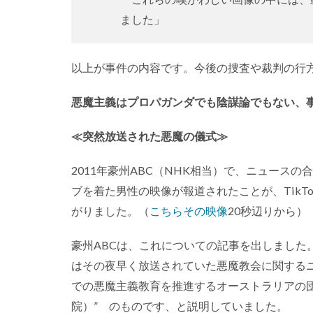
ました」
以上が事件の内容です。今後の捜査や裁判の行
悪魔主義はプロパガンダでも陰謀論でもない、
≪突然放送された悪魔の儀式≫
2011年豪州ABC（NHK相当）で、ニュース
ブを着た男性の映像が報道されたことが、Tik
がりました。（
こちらその映像
20秒辺りから）
豪州ABCは、これについての記事を出しました
はその夜早く放送されていた悪魔教会に関する
での悪魔主義教育を推進するオーストラリアの
院）” のものです、と説明していました。