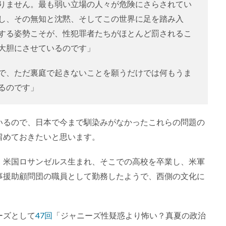
りません。最も弱い立場の人々が危険にさらされてい
し、その無知と沈黙、そしてこの世界に足を踏み入
する姿勢こそが、性犯罪者たちがほとんど罰されるこ
大胆にさせているのです」
で、ただ裏庭で起きないことを願うだけでは何もうま
るのです」
いるので、日本で今まで馴染みがなかったこれらの問題の
留めておきたいと思います。
、米国ロサンゼルス生まれ、そこでの高校を卒業し、米軍
事援助顧問団の職員として勤務したようで、西側の文化に
ーズとして
47回
「ジャニーズ性疑惑より怖い？真夏の政治