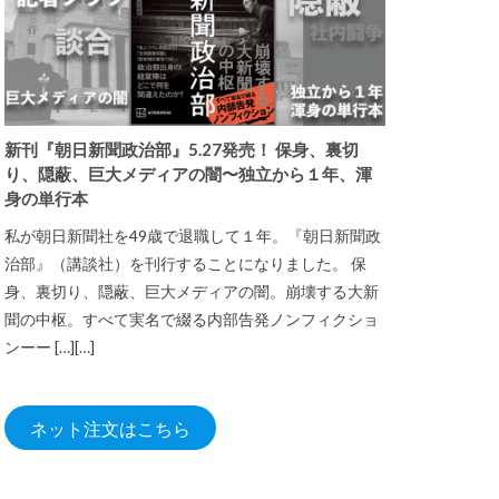
新刊『朝日新聞政治部』5.27発売！ 保身、裏切
り、隠蔽、巨大メディアの闇〜独立から１年、渾
身の単行本
私が朝日新聞社を49歳で退職して１年。『朝日新聞政
治部』（講談社）を刊行することになりました。 保
身、裏切り、隠蔽、巨大メディアの闇。崩壊する大新
聞の中枢。すべて実名で綴る内部告発ノンフィクショ
ンーー […][…]
ネット注文はこちら