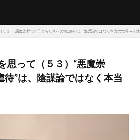
（５３）“悪魔崇拝”と”子どもたちへの性虐待”は、陰謀論ではなく本当の世界～今
を思って（５３）“悪魔崇
虐待”は、陰謀論ではなく本当
件