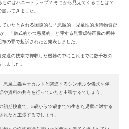
るものはハニートラップ？ そこから見えてくることは？
で書いてきました。
していたとされる国際的な「悪魔的」児童性的虐待物資密
人が、「儀式的かつ悪魔的」と評する児童虐待画像の所持
配布の罪で起訴されたと発表しました。
は先週の捜索で押収した機器の中にこれまでに数千枚の
告しました。
、悪魔主義やオカルトと関連するシンボルや儀式を伴
話や資料の共有を行っていたと主張するでしょう」
の初期検査で、5歳から12歳までの生きた児童に対する
されたと主張するでしょう」
動物への性的虐待を描いたビデオも数多く含まれてい