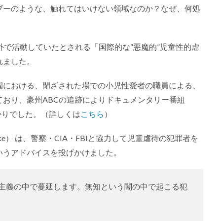
ブーのような、触れてはいけない領域なのか？なぜ、何処
外で活動していたとされる「国際的な“悪魔的”児童性的虐
れました。
園における、閉ざされた場での小児性愛者の職員による、
おり、豪州ABCの追跡によりドキュメンタリー番組
かりでした。（詳しくは
こちら
）
urke） は、警察・CIA・FBIと協力して児童虐待の犯罪者を
いうアドバイスを投げかけました。
主義の中で蔓延します。無知という闇の中で起こる犯