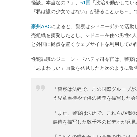
怪談。本当なの？」、
51回
「政治を動かしてい
『私は誰の少女ではない』が語ることから～」
豪州ABC
によると、警察はシドニー郊外で活動
売組織を摘発したとし、シドニー在住の男性4
と外国に拠点を置くウェブサイトを利用しての
性犯罪班のジェーン・ドハティ司令官は、警察
「忌まわしい」画像を発見したと次のように報
「警察は法廷で、この国際グループが
う児童虐待や子供の拷問を描写した会
「また、警察は法廷で、これらの機器
虐待を描写した数千本のビデオが発見
「これらの嘆かわしい画像の中には、