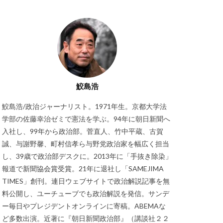
鮫島浩
鮫島浩/政治ジャーナリスト。1971年生。京都大学法
学部の佐藤幸治ゼミで憲法を学ぶ。94年に朝日新聞へ
入社し、99年から政治部。菅直人、竹中平蔵、古賀
誠、与謝野馨、町村信孝ら与野党政治家を幅広く担当
し、39歳で政治部デスクに。2013年に「手抜き除染」
報道で新聞協会賞受賞。21年に退社し「SAMEJIMA
TIMES」創刊。連日ウェブサイトで政治解説記事を無
料公開し、ユーチューブでも政治解説を発信。サンデ
ー毎日やプレジデントオンラインに寄稿。ABEMAな
ど多数出演。近著に『朝日新聞政治部』（講談社２２