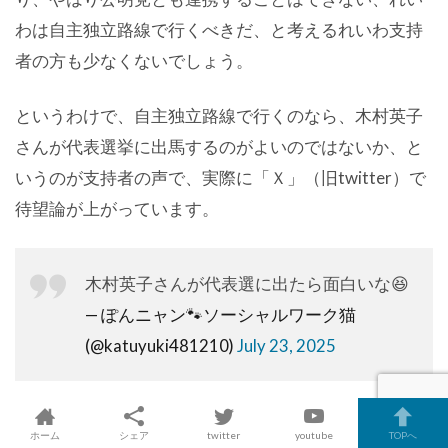
わは自主独立路線で行くべきだ、と考えるれいわ支持
者の方も少なくないでしょう。
というわけで、自主独立路線で行くのなら、木村英子
さんが代表選挙に出馬するのがよいのではないか、と
いうのが支持者の声で、実際に「Ｘ」（旧twitter）で
待望論が上がっています。
木村英子さんが代表選に出たら面白いな😆
— ぽんニャン🐾ソーシャルワーク猫
(@katuyuki481210)
July 23, 2025
ホーム
シェア
twitter
youtube
TOPへ
れいわ代表選に山本太郎が出なければ櫛渕