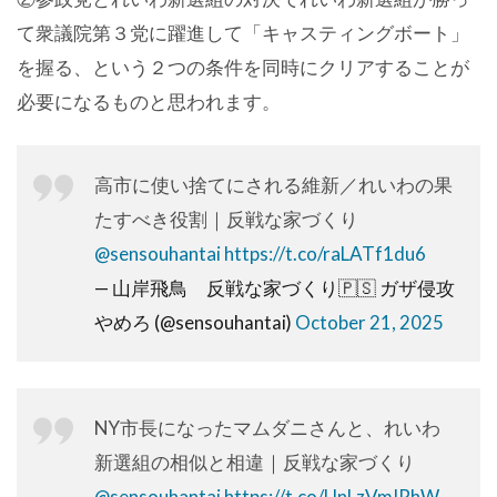
て衆議院第３党に躍進して「キャスティングボート」
を握る、という２つの条件を同時にクリアすることが
必要になるものと思われます。
高市に使い捨てにされる維新／れいわの果
たすべき役割｜反戦な家づくり
@sensouhantai
https://t.co/raLATf1du6
— 山岸飛鳥 反戦な家づくり🇵🇸 ガザ侵攻
やめろ (@sensouhantai)
October 21, 2025
NY市長になったマムダニさんと、れいわ
新選組の相似と相違｜反戦な家づくり
@sensouhantai
https://t.co/UnLzVmIRhW