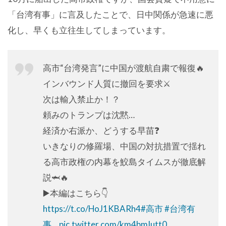
「台湾有事」に言及したことで、日中関係が急速に悪
化し、早くも立往生してしまっています。
高市“台湾発言”に中国が渡航自粛で報復🔥
インバウンド人質に撤回を要求⚔️
次は輸入禁止か！？
頼みのトランプは沈黙…
経済か右派か、どうする早苗❓
いきなりの修羅場、中国の対抗措置で揺れ
る高市政権の内幕を鮫島タイムスが徹底解
説🦈🔥
▶️本編はこちら👇
https://t.co/HoJ1KBARh4
#高市
#台湾有
事
…
pic.twitter.com/km4bmIutt0