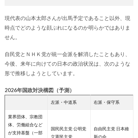
現代表の山本太郎さんが出馬予定であること以外、現
時点でどのような顔ぶれになるのか明らかではありま
せん。
自民党とＮＨＫ党が統一会派を解消したこともあり、
今後、来年に向けての日本の政治状況は、次のような
形で推移しようとしています。
2026年国政対決構図（予測）
左派・中道系
右派・保守系
業界団体、宗教団
体、労働組合など
国民民主党 公明党
自由民主党 日本維
が支持基盤（一部
立憲民主党
新の会