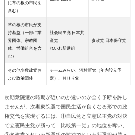
に草の根の市民を
含む）
草の根の市民が支
持基盤（一部に業
社会民主党 日本共
界団体、宗教団
産党
参政党 日本保守党
体、労働組合を含
れいわ新選組
む）
その他少数政党お
チームみらい、河村新党（年内設立予
よび政治団体
定）、ＮＨＫ党
次期衆院選の時期が近いのか遠いのか全く予断を許し
ませんが、次期衆院選で国民生活が良くなる形での政
権交代を実現するには、①自民党と立憲民主党の対決
で立憲民主党が勝って「比較第一党」の地位を奪い、
②参政党とれいわ新選組の対決でれいわ新選組が勝っ