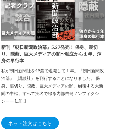
新刊『朝日新聞政治部』5.27発売！ 保身、裏切
り、隠蔽、巨大メディアの闇〜独立から１年、渾
身の単行本
私が朝日新聞社を49歳で退職して１年。『朝日新聞政
治部』（講談社）を刊行することになりました。 保
身、裏切り、隠蔽、巨大メディアの闇。崩壊する大新
聞の中枢。すべて実名で綴る内部告発ノンフィクショ
ンーー […][…]
ネット注文はこちら