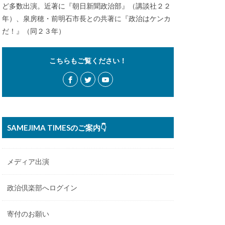
ど多数出演。近著に『朝日新聞政治部』（講談社２２
年）、泉房穂・前明石市長との共著に『政治はケンカ
だ！』（同２３年）
こちらもご覧ください！
SAMEJIMA TIMESのご案内👇
メディア出演
政治倶楽部へログイン
寄付のお願い