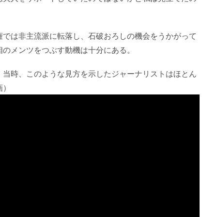
権では非主流派に転落し、石破おろしの機会をうかがって
相のメンツをつぶす動機は十分にある。
。当時、このような見方を示したジャーナリストはほとん
画）