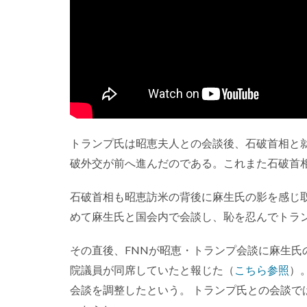
トランプ氏は昭恵夫人との会談後、石破首相と
破外交が前へ進んだのである。これまた石破首
石破首相も昭恵訪米の背後に麻生氏の影を感じ
めて麻生氏と国会内で会談し、恥を忍んでトラ
その直後、FNNが昭恵・トランプ会談に麻生
院議員が同席していたと報じた（
こちら参照
）
会談を調整したという。 トランプ氏との会談