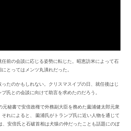
就任前の会談に応じる姿勢に転じた。昭恵訪米によって石
相にとってはメンツ丸潰れだった。
取ったのかもしれない。クリスマスイブの日、就任後はじ
ンプ氏との会談に向けて助言を求めたのだろう。
氏の元秘書で安倍政権で外務副大臣を務めた薗浦健太郎元衆
。それによると、 薗浦氏がトランプ氏に近い人物を通じて
では、安倍氏と石破首相は犬猿の仲だったことも話題にのぼ