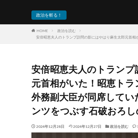
政治を斬る！
HOME
政治を読む
安倍昭恵夫人のトランプ訪問の影にはやはり麻生太郎元首相
安倍昭恵夫人のトランプ
元首相がいた！昭恵トラ
外務副大臣が同席してい
ンツをつぶす石破おろし
2024年12月28日
2024年12月27日
政治を読む