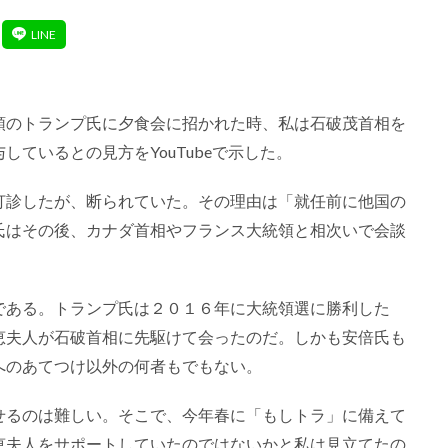
領のトランプ氏に夕食会に招かれた時、私は石破茂首相を
ているとの見方をYouTubeで示した。
打診したが、断られていた。その理由は「就任前に他国の
氏はその後、カナダ首相やフランス大統領と相次いで会談
である。トランプ氏は２０１６年に大統領選に勝利した
恵夫人が石破首相に先駆けて会ったのだ。しかも安倍氏も
へのあてつけ以外の何者もでもない。
せるのは難しい。そこで、今年春に「もしトラ」に備えて
恵夫人をサポートしていたのではないかと私は見立てたの