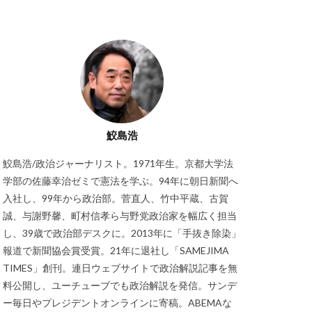
鮫島浩
鮫島浩/政治ジャーナリスト。1971年生。京都大学法
学部の佐藤幸治ゼミで憲法を学ぶ。94年に朝日新聞へ
入社し、99年から政治部。菅直人、竹中平蔵、古賀
誠、与謝野馨、町村信孝ら与野党政治家を幅広く担当
し、39歳で政治部デスクに。2013年に「手抜き除染」
報道で新聞協会賞受賞。21年に退社し「SAMEJIMA
TIMES」創刊。連日ウェブサイトで政治解説記事を無
料公開し、ユーチューブでも政治解説を発信。サンデ
ー毎日やプレジデントオンラインに寄稿。ABEMAな