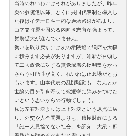
当時のれいわにはそれがありましたが、昨年
夏の参院選以降、とくに共同代表制を導入し
た後はイデオロギー的な過激路線が強まり、
コア支持層を固める内向き志向が強まって、
党勢拡大が進んでいません。
勢いを取り戻すには次の衆院選で議席を大幅
に積みます必要がありますが、維新が台頭し
て二大政党に対する無党派層の批判票をかっ
さらう可能性が高く、れいわは正念場だとお
もいます。山本代表の乱闘騒動も、なんとか
世論の目を引き寄せて総選挙に弾みをつけた
いという思いからの行動でしょう。
私は左右対決よりは上下対決という原点に戻
り、外交や人権問題よりも、積極財政による
「誰一人見捨てない社会」を訴え、大衆・庶
民路線を強めるべきだと思います。