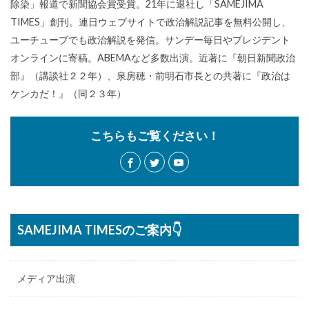
除染」報道で新聞協会賞受賞。21年に退社し「SAMEJIMA
TIMES」創刊。連日ウェブサイトで政治解説記事を無料公開し、
ユーチューブでも政治解説を発信。サンデー毎日やプレジデント
オンラインに寄稿。ABEMAなど多数出演。近著に『朝日新聞政治
部』（講談社２２年）、泉房穂・前明石市長との共著に『政治は
ケンカだ！』（同２３年）
こちらもご覧ください！
SAMEJIMA TIMESのご案内👇
メディア出演