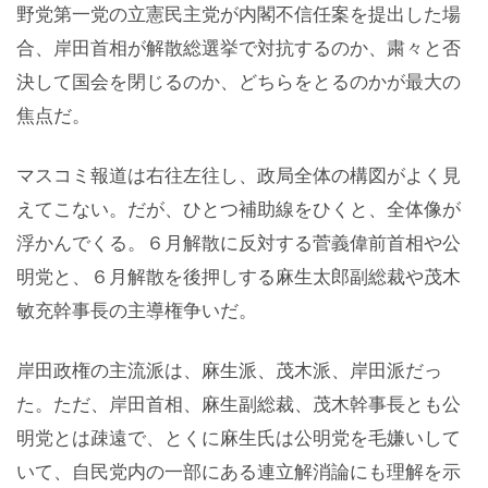
野党第一党の立憲民主党が内閣不信任案を提出した場
合、岸田首相が解散総選挙で対抗するのか、粛々と否
決して国会を閉じるのか、どちらをとるのかが最大の
焦点だ。
マスコミ報道は右往左往し、政局全体の構図がよく見
えてこない。だが、ひとつ補助線をひくと、全体像が
浮かんでくる。６月解散に反対する菅義偉前首相や公
明党と、６月解散を後押しする麻生太郎副総裁や茂木
敏充幹事長の主導権争いだ。
岸田政権の主流派は、麻生派、茂木派、岸田派だっ
た。ただ、岸田首相、麻生副総裁、茂木幹事長とも公
明党とは疎遠で、とくに麻生氏は公明党を毛嫌いして
いて、自民党内の一部にある連立解消論にも理解を示