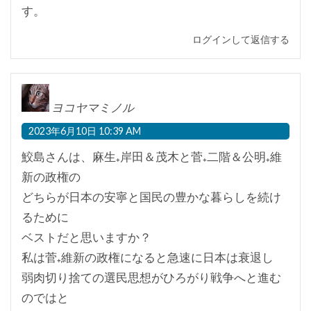
す。
ログインして返信する
ヨコヤマミノル
2023年6月10日 10:39 AM
鮫島さんは、麻生₊岸田＆茂木と菅₊二階＆公明₊維
新の政権の
どちらが日本の安寧と国民の豊かな暮らしを続け
るために
ベストだと思いますか？
私は菅₊維新の政権になると急速に日本は衰退し
弱肉切り捨ての選民思想がひろがり戦争へと進む
のではと