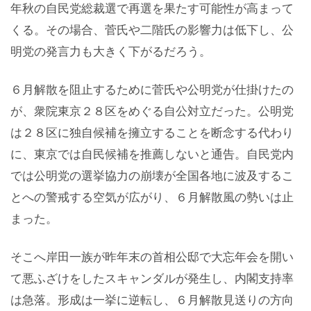
年秋の自民党総裁選で再選を果たす可能性が高まって
くる。その場合、菅氏や二階氏の影響力は低下し、公
明党の発言力も大きく下がるだろう。
６月解散を阻止するために菅氏や公明党が仕掛けたの
が、衆院東京２８区をめぐる自公対立だった。公明党
は２８区に独自候補を擁立することを断念する代わり
に、東京では自民候補を推薦しないと通告。自民党内
では公明党の選挙協力の崩壊が全国各地に波及するこ
とへの警戒する空気が広がり、６月解散風の勢いは止
まった。
そこへ岸田一族が昨年末の首相公邸で大忘年会を開い
て悪ふざけをしたスキャンダルが発生し、内閣支持率
は急落。形成は一挙に逆転し、６月解散見送りの方向