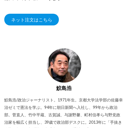
ネット注文はこちら
鮫島浩
鮫島浩/政治ジャーナリスト。1971年生。京都大学法学部の佐藤幸
治ゼミで憲法を学ぶ。94年に朝日新聞へ入社し、99年から政治
部。菅直人、竹中平蔵、古賀誠、与謝野馨、町村信孝ら与野党政
治家を幅広く担当し、39歳で政治部デスクに。2013年に「手抜き