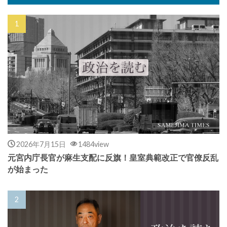
2026年7月15日
1484view
元宮内庁長官が麻生支配に反旗！皇室典範改正で官僚反乱
が始まった