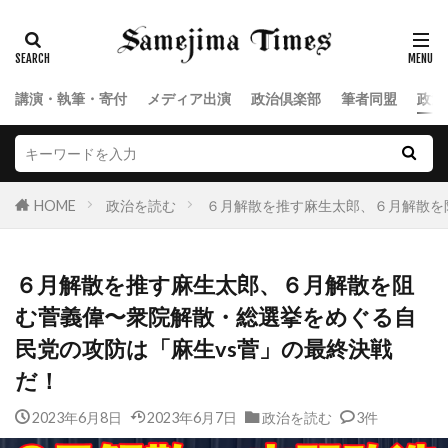
講演・執筆・寄付
メディア出演
政治倶楽部
筆者同盟
政治
HOME
政治を読む
６月解散を推す麻生太郎、６月解散を
６月解散を推す麻生太郎、６月解散を阻
む菅義偉〜衆院解散・総選挙をめぐる自
民党の攻防は「麻生vs菅」の最終決戦
だ！
2023年6月8日
2023年6月7日
政治を読む
3件