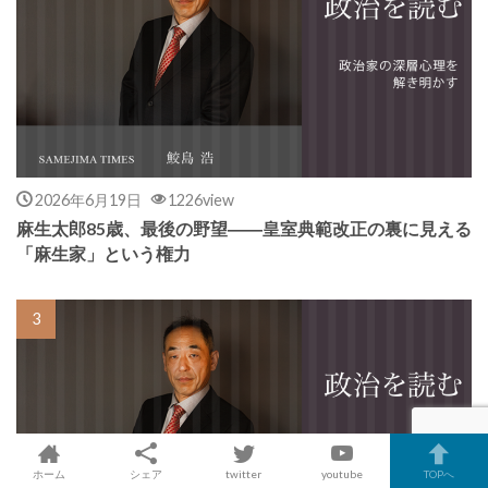
2026年6月19日
1226view
麻生太郎85歳、最後の野望――皇室典範改正の裏に見える
「麻生家」という権力
ホーム
シェア
twitter
youtube
TOPへ