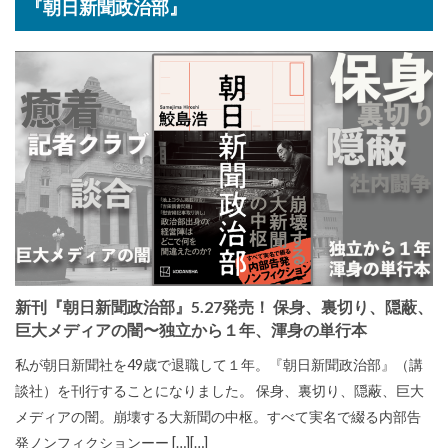
『朝日新聞政治部』
新刊『朝日新聞政治部』5.27発売！ 保身、裏切り、隠蔽、
巨大メディアの闇〜独立から１年、渾身の単行本
私が朝日新聞社を49歳で退職して１年。『朝日新聞政治部』（講
談社）を刊行することになりました。 保身、裏切り、隠蔽、巨大
メディアの闇。崩壊する大新聞の中枢。すべて実名で綴る内部告
発ノンフィクションーー […][…]