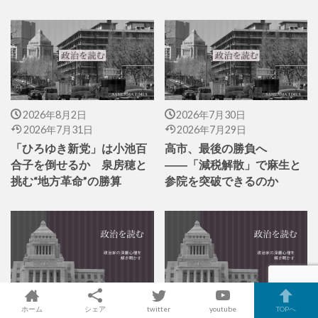
2026年8月2日
2026年7月30日
2026年7月31日
2026年7月29日
「ひろゆき新党」は小池百
高市、最後の勝負へ
合子を倒せるか 泉房穂と
――「減税解散」で麻生と
挑む“地方革命”の勝算
参院を突破できるのか
2026年7月29日
2026年7月28日
ホーム
シェア
twitter
youtube
TOPへ