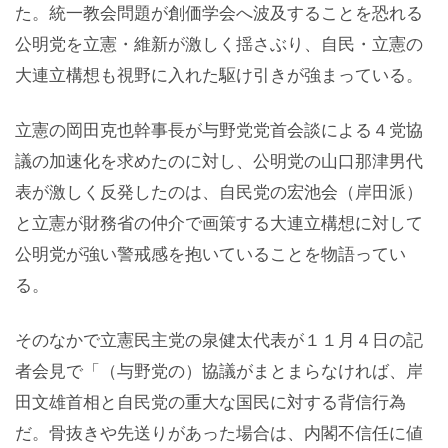
た。統一教会問題が創価学会へ波及することを恐れる
公明党を立憲・維新が激しく揺さぶり、自民・立憲の
大連立構想も視野に入れた駆け引きが強まっている。
立憲の岡田克也幹事長が与野党党首会談による４党協
議の加速化を求めたのに対し、公明党の山口那津男代
表が激しく反発したのは、自民党の宏池会（岸田派）
と立憲が財務省の仲介で画策する大連立構想に対して
公明党が強い警戒感を抱いていることを物語ってい
る。
そのなかで立憲民主党の泉健太代表が１１月４日の記
者会見で「（与野党の）協議がまとまらなければ、岸
田文雄首相と自民党の重大な国民に対する背信行為
だ。骨抜きや先送りがあった場合は、内閣不信任に値