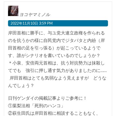
ヨコヤマミノル
2022年11月10日 3:59 PM
岸田首相に勝手に、与ユ党大連立政権を作られる
のを抗うかの様に自民党内でジタバタと内紛（岸
田首相の足を引っ張る）が起こっているようで
す、誰がシナリオを書いているのでしょうか？
＊小泉、安倍両元首相は、抗う対抗勢力は抹殺し
てでも 強引に押し通す気力がありましたのに……
岸田首相はとても気弱なよう見えますが どうな
んでしょう？
日刊ゲンダイの掲載記事よりご参考に！
①葉梨法相「死刑のハンコ」
②萩生田氏は岸田首相に相談することもなく、