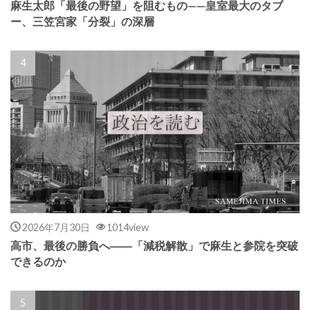
麻生太郎「最後の野望」を阻むもの——皇室最大のタブ
ー、三笠宮家「分裂」の深層
2026年7月30日
1014view
高市、最後の勝負へ――「減税解散」で麻生と参院を突破
できるのか