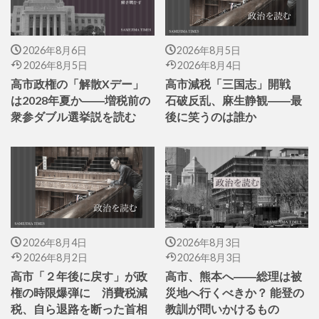
2026年8月6日
2026年8月5日
2026年8月5日
2026年8月4日
高市政権の「解散Xデー」
高市減税「三国志」開戦
は2028年夏か――増税前の
石破反乱、麻生静観――最
衆参ダブル選挙説を読む
後に笑うのは誰か
2026年8月4日
2026年8月3日
2026年8月2日
2026年8月3日
高市「２年後に戻す」が政
高市、熊本へ――総理は被
権の時限爆弾に 消費税減
災地へ行くべきか？ 能登の
税、自ら退路を断った首相
教訓が問いかけるもの