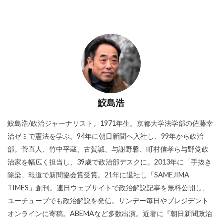
鮫島浩
鮫島浩/政治ジャーナリスト。1971年生。京都大学法学部の佐藤幸
治ゼミで憲法を学ぶ。94年に朝日新聞へ入社し、99年から政治
部。菅直人、竹中平蔵、古賀誠、与謝野馨、町村信孝ら与野党政
治家を幅広く担当し、39歳で政治部デスクに。2013年に「手抜き
除染」報道で新聞協会賞受賞。21年に退社し「SAMEJIMA
TIMES」創刊。連日ウェブサイトで政治解説記事を無料公開し、
ユーチューブでも政治解説を発信。サンデー毎日やプレジデント
オンラインに寄稿。ABEMAなど多数出演。近著に『朝日新聞政治