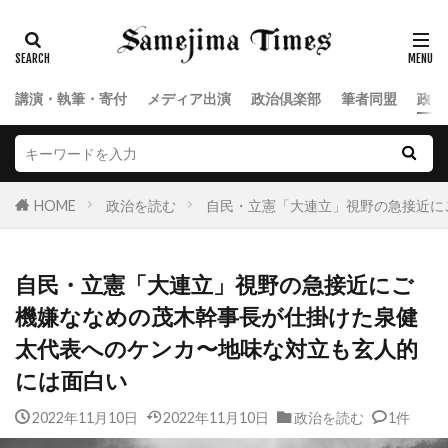
講演・執筆・寄付
メディア出演
政治倶楽部
筆者同盟
政治
HOME
政治を読む
自民・立憲「大連立」視野の急接近に
自民・立憲「大連立」視野の急接近にご
機嫌ななめの茂木幹事長が仕掛けた泉健
太代表へのケンカ〜地味な対立も玄人的
には面白い
2022年11月10日
2022年11月10日
政治を読む
1件