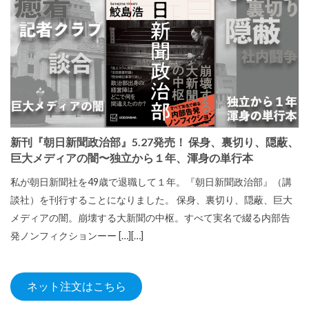
新刊『朝日新聞政治部』5.27発売！ 保身、裏切り、隠蔽、
巨大メディアの闇〜独立から１年、渾身の単行本
私が朝日新聞社を49歳で退職して１年。『朝日新聞政治部』（講
談社）を刊行することになりました。 保身、裏切り、隠蔽、巨大
メディアの闇。崩壊する大新聞の中枢。すべて実名で綴る内部告
発ノンフィクションーー […][…]
ネット注文はこちら