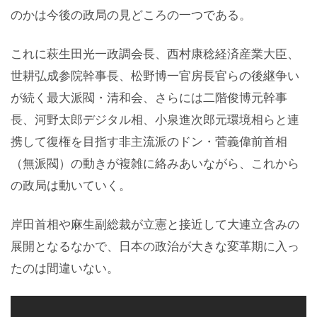
のかは今後の政局の見どころの一つである。
これに萩生田光一政調会長、西村康稔経済産業大臣、
世耕弘成参院幹事長、松野博一官房長官らの後継争い
が続く最大派閥・清和会、さらには二階俊博元幹事
長、河野太郎デジタル相、小泉進次郎元環境相らと連
携して復権を目指す非主流派のドン・菅義偉前首相
（無派閥）の動きが複雑に絡みあいながら、これから
の政局は動いていく。
岸田首相や麻生副総裁が立憲と接近して大連立含みの
展開となるなかで、日本の政治が大きな変革期に入っ
たのは間違いない。