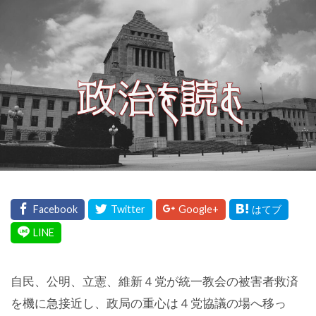
自民、公明、立憲、維新４党が統一教会の被害者救済
を機に急接近し、政局の重心は４党協議の場へ移っ