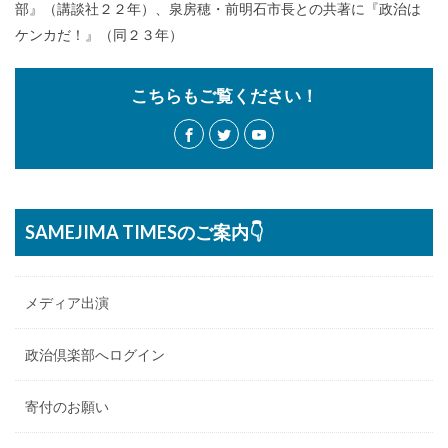
部』（講談社２２年）、泉房穂・前明石市長との共著に『政治は
ケンカだ！』（同２３年）
こちらもご覧ください！
SAMEJIMA TIMESのご案内👇
メディア出演
政治倶楽部へログイン
寄付のお願い