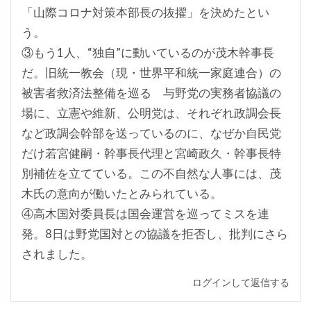
「山際コロナ対策本部長の抜擢」を決めたとい
う。
③もう1人、“独自”に動いているのが茂木幹事長
だ。旧統一教会（現・世界平和統一家庭連合）の
被害者救済法整備を巡る 与野党の実務者協議の
場に、立憲や維新、公明党は、それぞれ政調会長
など政調会幹部を送っているのに、なぜか自民党
だけ若宮健嗣・幹事長代理と宮崎政久・幹事長特
別補佐を立てている。この不自然な人事には、茂
木氏の意向が働いたとみられている。
④高木国対委員長は国会運営を巡ってミスを連
発。8日は野党国対との協議を拒否し、批判にさら
されました。
ログインして返信する