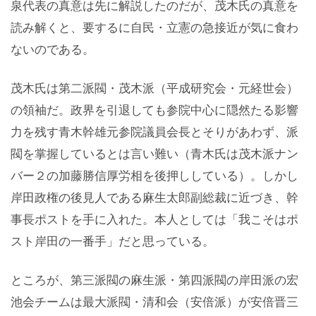
泉代表の真意は先に解説したのだが、茂木氏の真意を
読み解くと、要するに自民・立憲の急接近が気に食わ
ないのである。
茂木氏は第二派閥・茂木派（平成研究会・元経世会）
の領袖だ。政界を引退しても参院中心に隠然たる影響
力を残す青木幹雄元参院議員会長とそりがあわず、派
閥を掌握しているとは言い難い（青木氏は茂木派ナン
バー２の加藤勝信厚労相を後押ししている）。しかし
岸田政権の後見人である麻生太郎副総裁に近づき、幹
事長ポストを手に入れた。本人としては「我こそはポ
スト岸田の一番手」だと思っている。
ところが、第三派閥の麻生派・第四派閥の岸田派の宏
池会チームは最大派閥・清和会（安倍派）が安倍晋三