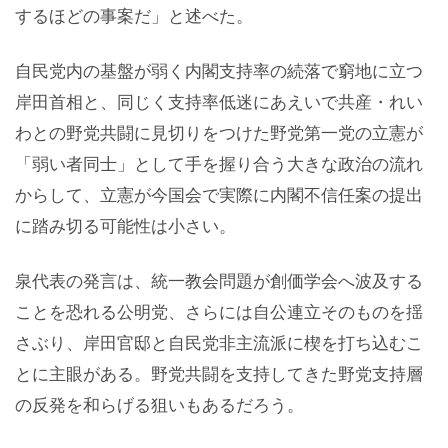
するほどの事案だ」と述べた。
自民党内の基盤が弱く内閣支持率の続落で窮地に立つ
岸田首相と、同じく支持率低迷にあえいで共産・れい
わとの野党共闘に見切りをつけた野党第一党の立憲が
「弱い者同士」として手を握り合う大きな政治の流れ
からして、立憲が今国会で実際に内閣不信任案の提出
に踏み切る可能性は小さい。
泉代表の発言は、統一教会問題が創価学会へ波及する
ことを恐れる公明党、さらには自公連立そのものを揺
さぶり、岸田官邸と自民党非主流派に楔を打ち込むこ
とに主眼がある。野党共闘を支持してきた野党支持層
の反発を和らげる狙いもあるだろう。