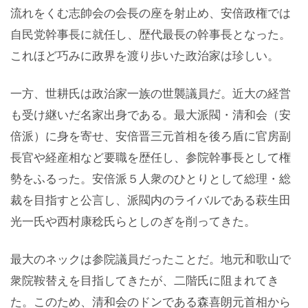
流れをくむ志帥会の会長の座を射止め、安倍政権では
自民党幹事長に就任し、歴代最長の幹事長となった。
これほど巧みに政界を渡り歩いた政治家は珍しい。
一方、世耕氏は政治家一族の世襲議員だ。近大の経営
も受け継いだ名家出身である。最大派閥・清和会（安
倍派）に身を寄せ、安倍晋三元首相を後ろ盾に官房副
長官や経産相など要職を歴任し、参院幹事長として権
勢をふるった。安倍派５人衆のひとりとして総理・総
裁を目指すと公言し、派閥内のライバルである萩生田
光一氏や西村康稔氏らとしのぎを削ってきた。
最大のネックは参院議員だったことだ。地元和歌山で
衆院鞍替えを目指してきたが、二階氏に阻まれてき
た。このため、清和会のドンである森喜朗元首相から