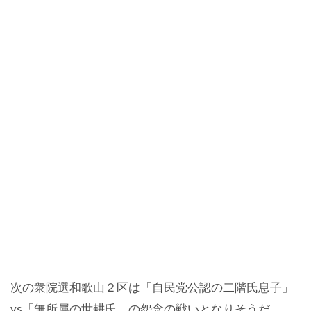
次の衆院選和歌山２区は「自民党公認の二階氏息子」
vs「無所属の世耕氏」の怨念の戦いとなりそうだ。