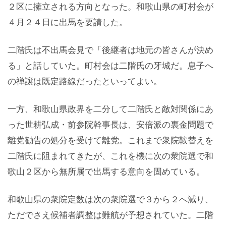
２区に擁立される方向となった。和歌山県の町村会が
４月２４日に出馬を要請した。
二階氏は不出馬会見で「後継者は地元の皆さんが決め
る」と話していた。町村会は二階氏の牙城だ。息子へ
の禅譲は既定路線だったといってよい。
一方、和歌山県政界を二分して二階氏と敵対関係にあ
った世耕弘成・前参院幹事長は、安倍派の裏金問題で
離党勧告の処分を受けて離党。これまで衆院鞍替えを
二階氏に阻まれてきたが、これを機に次の衆院選で和
歌山２区から無所属で出馬する意向を固めている。
和歌山県の衆院定数は次の衆院選で３から２へ減り、
ただでさえ候補者調整は難航が予想されていた。二階