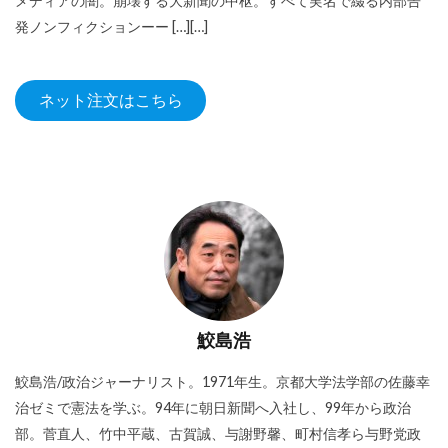
メディアの闇。崩壊する大新聞の中枢。すべて実名で綴る内部告
発ノンフィクションーー […][…]
ネット注文はこちら
鮫島浩
鮫島浩/政治ジャーナリスト。1971年生。京都大学法学部の佐藤幸
治ゼミで憲法を学ぶ。94年に朝日新聞へ入社し、99年から政治
部。菅直人、竹中平蔵、古賀誠、与謝野馨、町村信孝ら与野党政