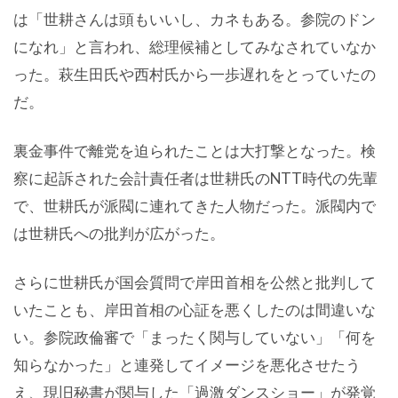
は「世耕さんは頭もいいし、カネもある。参院のドン
になれ」と言われ、総理候補としてみなされていなか
った。萩生田氏や西村氏から一歩遅れをとっていたの
だ。
裏金事件で離党を迫られたことは大打撃となった。検
察に起訴された会計責任者は世耕氏のNTT時代の先輩
で、世耕氏が派閥に連れてきた人物だった。派閥内で
は世耕氏への批判が広がった。
さらに世耕氏が国会質問で岸田首相を公然と批判して
いたことも、岸田首相の心証を悪くしたのは間違いな
い。参院政倫審で「まったく関与していない」「何を
知らなかった」と連発してイメージを悪化させたう
え、現旧秘書が関与した「過激ダンスショー」が発覚