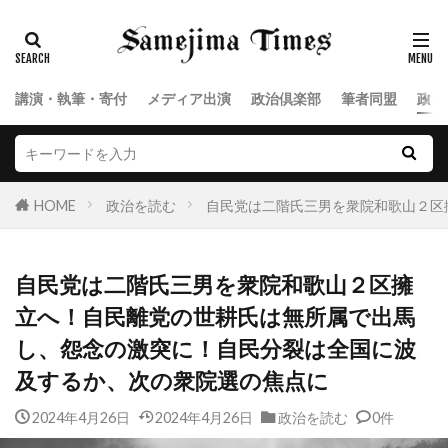
講演・執筆・寄付
メディア出演
政治倶楽部
筆者同盟
政治
HOME
政治を読む
自民党は二階氏三男を衆院和歌山２区
自民党は二階氏三男を衆院和歌山２区擁
立へ！自民離党の世耕氏は無所属で出馬
し、怨念の激突に！自民分裂は全国に波
及するか、次の衆院選の焦点に
2024年4月26日
2024年4月26日
政治を読む
0件