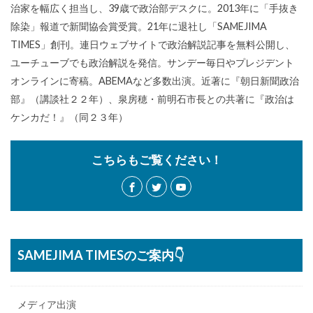
治家を幅広く担当し、39歳で政治部デスクに。2013年に「手抜き
除染」報道で新聞協会賞受賞。21年に退社し「SAMEJIMA
TIMES」創刊。連日ウェブサイトで政治解説記事を無料公開し、
ユーチューブでも政治解説を発信。サンデー毎日やプレジデント
オンラインに寄稿。ABEMAなど多数出演。近著に『朝日新聞政治
部』（講談社２２年）、泉房穂・前明石市長との共著に『政治は
ケンカだ！』（同２３年）
こちらもご覧ください！
SAMEJIMA TIMESのご案内👇
メディア出演