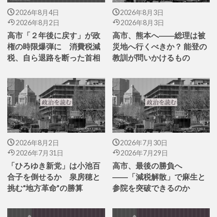
2026年8月4日
2026年8月3日
2026年8月2日
2026年8月3日
高市「２年後に戻す」が政
高市、熊本へ――総理は被
権の時限爆弾に 消費税減
災地へ行くべきか？ 能登の
税、自ら退路を断った首相
教訓が問いかけるもの
2026年8月2日
2026年7月30日
2026年7月31日
2026年7月29日
「ひろゆき新党」は小池百
高市、最後の勝負へ
合子を倒せるか 泉房穂と
――「減税解散」で麻生と
挑む“地方革命”の勝算
参院を突破できるのか