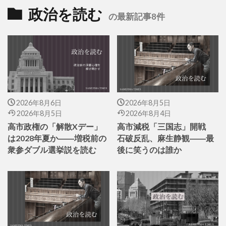
政治を読む
の最新記事8件
2026年8月6日
2026年8月5日
2026年8月5日
2026年8月4日
高市政権の「解散Xデー」
高市減税「三国志」開戦
は2028年夏か――増税前の
石破反乱、麻生静観――最
衆参ダブル選挙説を読む
後に笑うのは誰か