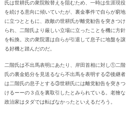
氏は世耕氏の衆院鞍替えを阻むため、一時は生涯現役
を続ける意向に傾いていたが、裏金事件で自らが窮地
に立つとともに、政敵の世耕氏が離党勧告を突きつけ
られ、二階氏より厳しい立場に立ったことを機に方針
を転換。次の衆院選は自らが引退して息子に地盤を譲
る好機と踏んだのだ。
二階氏は不出馬表明にあたり、岸田首相に対し①二階
氏の裏金処分を見送るなら不出馬を表明する②後継者
は二階氏の息子とする③世耕氏には離党勧告を突きつ
けるーーの３点を裏取引したとみられている。老獪な
政治家はタダでは転ばなかったといえるだろう。