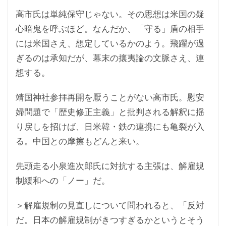
高市氏は単純保守じゃない。その思想は米国の疑
心暗鬼を呼ぶほど。なんだか、「守る」盾の相手
には米国さえ、想定しているかのよう。飛躍が過
ぎるのは承知だが、幕末の攘夷論の文脈さえ、連
想する。
靖国神社参拝再開を厭うことがない高市氏。慰安
婦問題で「歴史修正主義」と批判される解釈に揺
り戻しを招けば、日米韓・鉄の連携にも亀裂が入
る。中国との摩擦もどんと来い。
先頭走る小泉進次郎氏に対抗する主張は、解雇規
制緩和への「ノー」だ。
＞解雇規制の見直しについて問われると、「反対
だ。日本の解雇規制がきつすぎるかというとそう