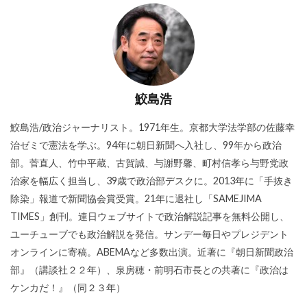
鮫島浩
鮫島浩/政治ジャーナリスト。1971年生。京都大学法学部の佐藤幸
治ゼミで憲法を学ぶ。94年に朝日新聞へ入社し、99年から政治
部。菅直人、竹中平蔵、古賀誠、与謝野馨、町村信孝ら与野党政
治家を幅広く担当し、39歳で政治部デスクに。2013年に「手抜き
除染」報道で新聞協会賞受賞。21年に退社し「SAMEJIMA
TIMES」創刊。連日ウェブサイトで政治解説記事を無料公開し、
ユーチューブでも政治解説を発信。サンデー毎日やプレジデント
オンラインに寄稿。ABEMAなど多数出演。近著に『朝日新聞政治
部』（講談社２２年）、泉房穂・前明石市長との共著に『政治は
ケンカだ！』（同２３年）