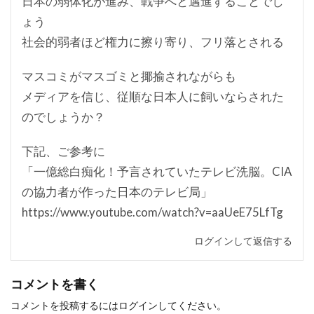
日本の弱体化が進み、戦争へと邁進することでし
ょう
社会的弱者ほど権力に擦り寄り、フリ落とされる
マスコミがマスゴミと揶揄されながらも
メディアを信じ、従順な日本人に飼いならされた
のでしょうか？
下記、ご参考に
「一億総白痴化！予言されていたテレビ洗脳。CIA
の協力者が作った日本のテレビ局」
https://www.youtube.com/watch?v=aaUeE75LfTg
ログインして返信する
コメントを書く
コメントを投稿するには
ログイン
してください。