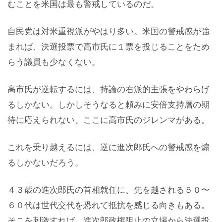
むことを米国は最も警戒しているのだ。
自民党は対米重視派がやはり多い。米国の警戒感が強
まれば、決選投票で高市氏に１票を投じることをため
らう議員も少なくない。
高市氏が逆転するには、持論の右派的主張をやわらげ
るしかない。しかしそうなると頼みに安倍支持層の期
待に応えられない。ここに高市氏のジレンマがある。
これを乗り越えるには、逆に進次郎氏への警戒感を煽
るしかないだろう。
４３歳の進次郎氏の首相就任に、先を越される５０〜
６０代は世代交代を恐れて抵抗を感じる向きもある。
そこを刺激すれば、進次郎政権阻止の立場から決選投