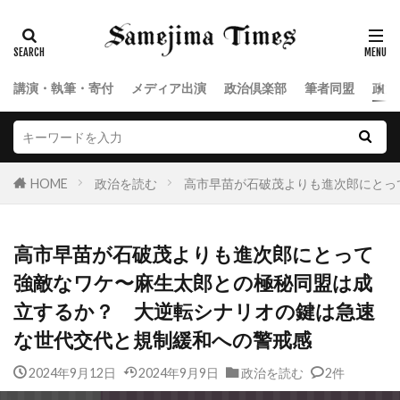
講演・執筆・寄付
メディア出演
政治倶楽部
筆者同盟
政治
HOME
政治を読む
高市早苗が石破茂よりも進次郎にとっ
高市早苗が石破茂よりも進次郎にとって
強敵なワケ〜麻生太郎との極秘同盟は成
立するか？ 大逆転シナリオの鍵は急速
な世代交代と規制緩和への警戒感
2024年9月12日
2024年9月9日
政治を読む
2件