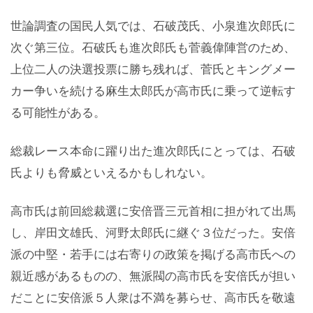
世論調査の国民人気では、石破茂氏、小泉進次郎氏に
次ぐ第三位。石破氏も進次郎氏も菅義偉陣営のため、
上位二人の決選投票に勝ち残れば、菅氏とキングメー
カー争いを続ける麻生太郎氏が高市氏に乗って逆転す
る可能性がある。
総裁レース本命に躍り出た進次郎氏にとっては、石破
氏よりも脅威といえるかもしれない。
高市氏は前回総裁選に安倍晋三元首相に担がれて出馬
し、岸田文雄氏、河野太郎氏に継ぐ３位だった。安倍
派の中堅・若手には右寄りの政策を掲げる高市氏への
親近感があるものの、無派閥の高市氏を安倍氏が担い
だことに安倍派５人衆は不満を募らせ、高市氏を敬遠