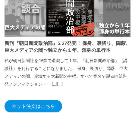
新刊『朝日新聞政治部』5.27発売！ 保身、裏切り、隠蔽、
巨大メディアの闇〜独立から１年、渾身の単行本
私が朝日新聞社を49歳で退職して１年。『朝日新聞政治部』（講
談社）を刊行することになりました。 保身、裏切り、隠蔽、巨大
メディアの闇。崩壊する大新聞の中枢。すべて実名で綴る内部告
発ノンフィクションーー […][…]
ネット注文はこちら