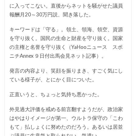
に入ってこない。直後からネットを騒がせた議員
報酬月20～30万円説、聞き落した。
キーワードは「守る」。領土、領海、領空、資源
を守り抜く。国民の生命と財産を守り抜く。国家
の主権と名誉を守り抜く（YaHooニュース スポ
ニチAnnex ９日付出馬会見ネット記事）。
発言の内容より、笑顔を振りまき、すごく気にし
ている様子が、とにかく目についた。
正直いうと、ちょっと気持ち悪かった。
外見過大評価を戒める前言翻すようだが、政治家
はやはりイメージが第一、ウルトラ保守の「こわ
もて」払しょくに努めたのだろう。あるいは居並
ぶ議員に生意気と取られない、気遣い。