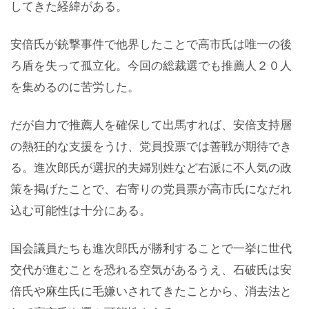
してきた経緯がある。
安倍氏が銃撃事件で他界したことで高市氏は唯一の後
ろ盾を失って孤立化。今回の総裁選でも推薦人２０人
を集めるのに苦労した。
だが自力で推薦人を確保して出馬すれば、安倍支持層
の熱狂的な支援をうけ、党員投票では善戦が期待でき
る。進次郎氏が選択的夫婦別姓など右派に不人気の政
策を掲げたことで、右寄りの党員票が高市氏になだれ
込む可能性は十分にある。
国会議員たちも進次郎氏が勝利することで一挙に世代
交代が進むことを恐れる空気があるうえ、石破氏は安
倍氏や麻生氏に毛嫌いされてきたことから、消去法と