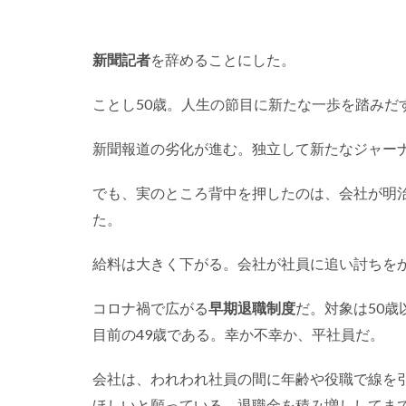
新聞記者
を辞めることにした。
ことし50歳。人生の節目に新たな一歩を踏みだ
新聞報道の劣化が進む。独立して新たなジャー
でも、実のところ背中を押したのは、会社が明治
た。
給料は大きく下がる。会社が社員に追い討ちを
コロナ禍で広がる
早期退職制度
だ。対象は50歳
目前の49歳である。幸か不幸か、平社員だ。
会社は、われわれ社員の間に年齢や役職で線を
ほしいと願っている。退職金を積み増ししてま