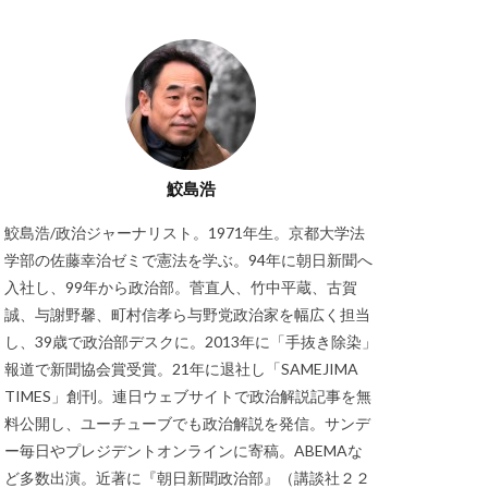
鮫島浩
鮫島浩/政治ジャーナリスト。1971年生。京都大学法
学部の佐藤幸治ゼミで憲法を学ぶ。94年に朝日新聞へ
入社し、99年から政治部。菅直人、竹中平蔵、古賀
誠、与謝野馨、町村信孝ら与野党政治家を幅広く担当
し、39歳で政治部デスクに。2013年に「手抜き除染」
報道で新聞協会賞受賞。21年に退社し「SAMEJIMA
TIMES」創刊。連日ウェブサイトで政治解説記事を無
料公開し、ユーチューブでも政治解説を発信。サンデ
ー毎日やプレジデントオンラインに寄稿。ABEMAな
ど多数出演。近著に『朝日新聞政治部』（講談社２２