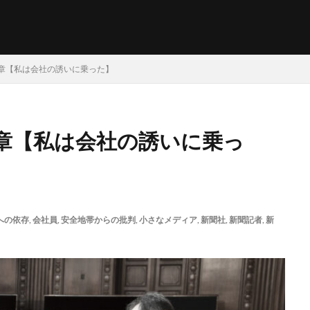
章【私は会社の誘いに乗った】
章【私は会社の誘いに乗っ
への依存
,
会社員
,
安全地帯からの批判
,
小さなメディア
,
新聞社
,
新聞記者
,
新