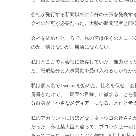
会社が発行する新聞以外に自分の主張を発表す
会社の許可が必要だった。大勢の新聞記者と同様
会社を辞めたところで、私の声は多くの人に届
のか。情けないが、勝負にならない。
私はどこまでも会社に依存していた。無力だっ
た。懲戒処分と人事異動を受け入れるしかなか
私は個人名でTwitterを始めた。社名を伏せ
肩書きだけで、「民衆の目線」に徹することを
分自身が「
小さなメディア
」になることだと考
私のアカウントにはほどなくネトウヨの皆さん
だった。私は某大臣と違って、ブロックは一切
あってフォロワーはぐんぐん伸び、5万人を超え