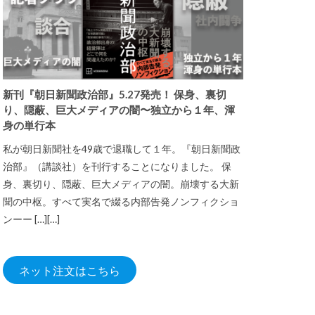
新刊『朝日新聞政治部』5.27発売！ 保身、裏切
り、隠蔽、巨大メディアの闇〜独立から１年、渾
身の単行本
私が朝日新聞社を49歳で退職して１年。『朝日新聞政
治部』（講談社）を刊行することになりました。 保
身、裏切り、隠蔽、巨大メディアの闇。崩壊する大新
聞の中枢。すべて実名で綴る内部告発ノンフィクショ
ンーー […][…]
ネット注文はこちら