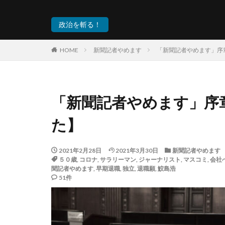
政治を斬る！
HOME
新聞記者やめます
「新聞記者やめます」序
「新聞記者やめます」序
た】
2021年2月28日
2021年3月30日
新聞記者やめます
５０歳
,
コロナ
,
サラリーマン
,
ジャーナリスト
,
マスコミ
,
会社
聞記者やめます
,
早期退職
,
独立
,
退職願
,
鮫島浩
51件