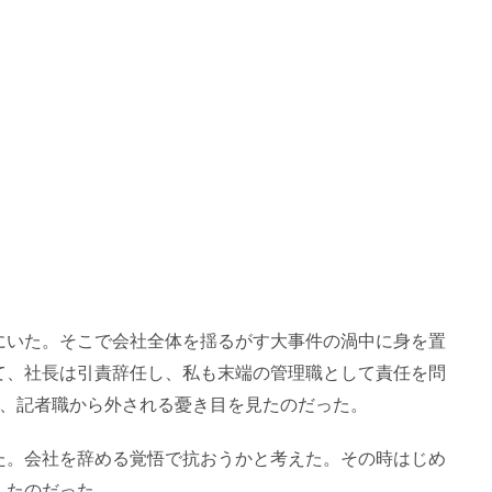
にいた。そこで会社全体を揺るがす大事件の渦中に身を置
て、社長は引責辞任し、私も末端の管理職として責任を問
間、記者職から外される憂き目を見たのだった。
た。会社を辞める覚悟で抗おうかと考えた。その時はじめ
したのだった。