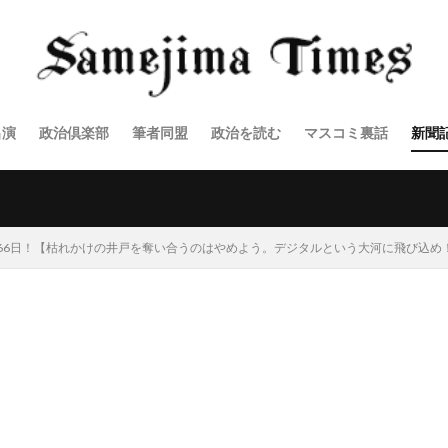
出演
政治倶楽部
筆者同盟
政治を読む
マスコミ裏話
新聞
66日！【枯れかけの井戸を奪い合うのはやめよう。デジタルという大河に飛び込め