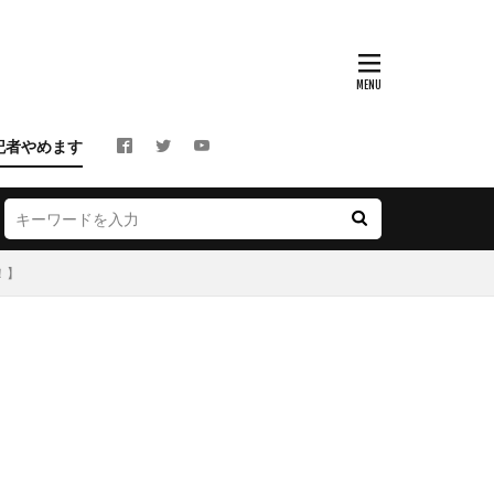
記者やめます
！】