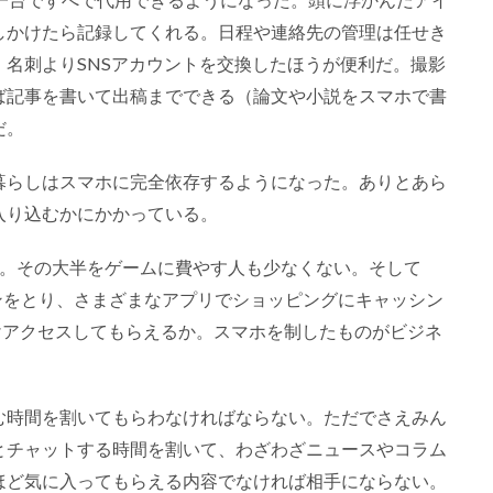
しかけたら記録してくれる。日程や連絡先の管理は任せき
名刺よりSNSアカウントを交換したほうが便利だ。撮影
ば記事を書いて出稿までできる（論文や小説をスマホで書
だ。
暮らしはスマホに完全依存するようになった。ありとあら
入り込むかにかかっている。
間。その大半をゲームに費やす人も少なくない。そして
ションをとり、さまざまなアプリでショッピングにキャッシン
けアクセスしてもらえるか。スマホを制したものがビジネ
む時間を割いてもらわなければならない。ただでさえみん
とチャットする時間を割いて、わざわざニュースやコラム
ほど気に入ってもらえる内容でなければ相手にならない。