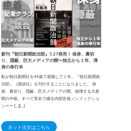
新刊『朝日新聞政治部』5.27発売！ 保身、裏切
り、隠蔽、巨大メディアの闇〜独立から１年、渾
身の単行本
私が朝日新聞社を49歳で退職して１年。『朝日新聞政
治部』（講談社）を刊行することになりました。 保
身、裏切り、隠蔽、巨大メディアの闇。崩壊する大新
聞の中枢。すべて実名で綴る内部告発ノンフィクショ
ンーー […][…]
ネット注文はこちら