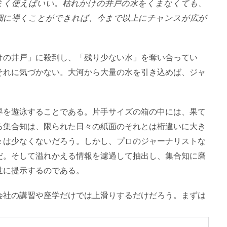
まく使えばいい。枯れかけの井戸の水をくまなくても、
畑に導くことができれば、今まで以上にチャンスが広が
けの井戸」に殺到し、「残り少ない水」を奪い合ってい
それに気づかない。大河から大量の水を引き込めば、ジャ
界を遊泳することである。片手サイズの箱の中には、果て
る集合知は、限られた日々の紙面のそれとは桁違いに大き
々は少なくないだろう。しかし、プロのジャーナリストな
だ。そして溢れかえる情報を濾過して抽出し、集合知に磨
世に提示するのである。
会社の講習や座学だけでは上滑りするだけだろう。まずは