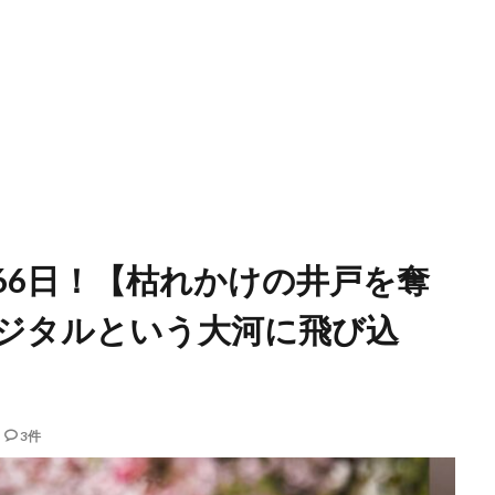
66日！【枯れかけの井戸を奪
ジタルという大河に飛び込
3件