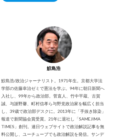
鮫島浩
鮫島浩/政治ジャーナリスト。1971年生。京都大学法
学部の佐藤幸治ゼミで憲法を学ぶ。94年に朝日新聞へ
入社し、99年から政治部。菅直人、竹中平蔵、古賀
誠、与謝野馨、町村信孝ら与野党政治家を幅広く担当
し、39歳で政治部デスクに。2013年に「手抜き除染」
報道で新聞協会賞受賞。21年に退社し「SAMEJIMA
TIMES」創刊。連日ウェブサイトで政治解説記事を無
料公開し、ユーチューブでも政治解説を発信。サンデ