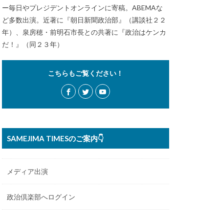
ー毎日やプレジデントオンラインに寄稿。ABEMAな
ど多数出演。近著に『朝日新聞政治部』（講談社２２
年）、泉房穂・前明石市長との共著に『政治はケンカ
だ！』（同２３年）
こちらもご覧ください！
SAMEJIMA TIMESのご案内👇
メディア出演
政治倶楽部へログイン