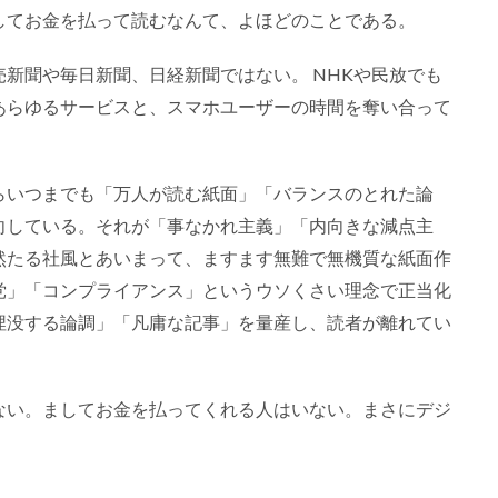
してお金を払って読むなんて、よほどのことである。
新聞や毎日新聞、日経新聞ではない。 NHKや民放でも
あらゆるサービスと、スマホユーザーの時間を奪い合って
らいつまでも「万人が読む紙面」「バランスのとれた論
向している。それが「事なかれ主義」「内向きな減点主
然たる社風とあいまって、ますます無難で無機質な紙面作
党」「コンプライアンス」というウソくさい理念で正当化
埋没する論調」「凡庸な記事」を量産し、読者が離れてい
ない。ましてお金を払ってくれる人はいない。まさにデジ