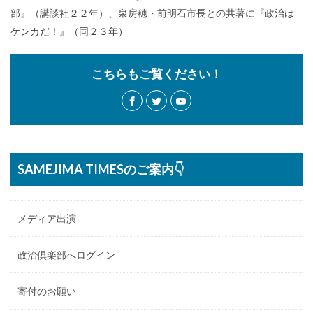
部』（講談社２２年）、泉房穂・前明石市長との共著に『政治は
ケンカだ！』（同２３年）
こちらもご覧ください！
SAMEJIMA TIMESのご案内👇
メディア出演
政治倶楽部へログイン
寄付のお願い