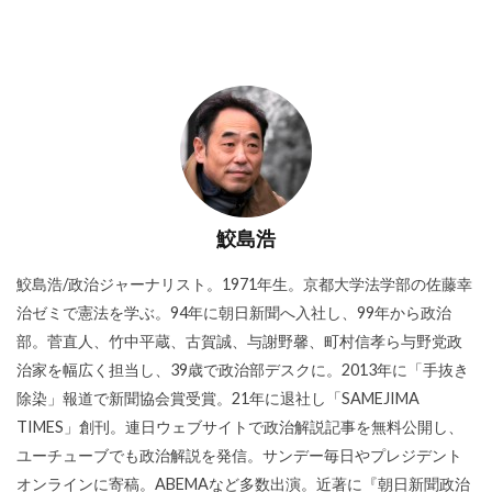
鮫島浩
鮫島浩/政治ジャーナリスト。1971年生。京都大学法学部の佐藤幸
治ゼミで憲法を学ぶ。94年に朝日新聞へ入社し、99年から政治
部。菅直人、竹中平蔵、古賀誠、与謝野馨、町村信孝ら与野党政
治家を幅広く担当し、39歳で政治部デスクに。2013年に「手抜き
除染」報道で新聞協会賞受賞。21年に退社し「SAMEJIMA
TIMES」創刊。連日ウェブサイトで政治解説記事を無料公開し、
ユーチューブでも政治解説を発信。サンデー毎日やプレジデント
オンラインに寄稿。ABEMAなど多数出演。近著に『朝日新聞政治