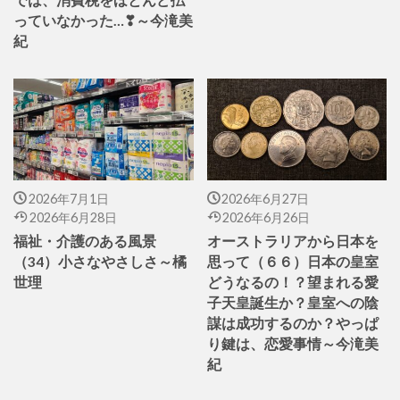
では、消費税をほとんど払
っていなかった…❣～今滝美
紀
2026年7月1日
2026年6月27日
2026年6月28日
2026年6月26日
福祉・介護のある風景
オーストラリアから日本を
（34）小さなやさしさ～橘
思って（６６）日本の皇室
世理
どうなるの！？望まれる愛
子天皇誕生か？皇室への陰
謀は成功するのか？やっぱ
り鍵は、恋愛事情～今滝美
紀