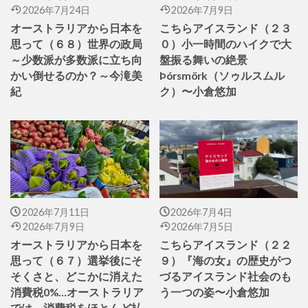
2026年7月24日
2026年7月9日
オーストラリアから日本を
こちらアイスランド（２３
思って（６８）世界の政局
０）小一時間のハイクで大
～少数派が多数派に立ち向
盤振る舞いの絶景
かい倒せるのか？～今滝美
Þórsmörk（ソゥルスムル
紀
ク）〜小倉悠加
2026年7月11日
2026年7月4日
2026年7月9日
2026年7月5日
オーストラリアから日本を
こちらアイスランド（２２
思って（６７）選挙後にそ
９）『海の女』の歴史がつ
そくさと、どこかに消えた
づるアイスランド社会のも
消費税0%…オーストラリア
う一つの姿〜小倉悠加