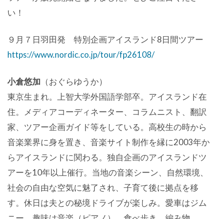
い！
９月７日羽田発 特別企画アイスランド8日間ツアー
https://www.nordic.co.jp/tour/fp26108/
小倉悠加
（おぐらゆうか）
東京生まれ。上智大学外国語学部卒。アイスランド在
住。メディアコーディネーター、コラムニスト、翻訳
家、ツアー企画ガイド等をしている。高校生の時から
音楽業界に身を置き、音楽サイト制作を縁に2003年か
らアイスランドに関わる。独自企画のアイスランドツ
アーを10年以上催行。当地の音楽シーン、自然環境、
社会の自由な空気に魅了され、子育て後に拠点を移
す。休日は夫との秘境ドライブが楽しみ。愛車はジム
ニー。趣味は音楽（ピアノ）、食べ歩き、編み物。