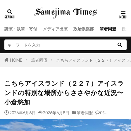
講演・執筆・寄付
メディア出演
政治倶楽部
筆者同盟
政治
HOME
筆者同盟
こちらアイスランド（２２７）アイスラ
こちらアイスランド（２２７）アイスラ
ンドの特別な場所からささやかな近況〜
小倉悠加
2026年6月6日
2026年6月8日
筆者同盟
0件