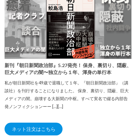
新刊『朝日新聞政治部』5.27発売！ 保身、裏切り、隠蔽、
巨大メディアの闇〜独立から１年、渾身の単行本
私が朝日新聞社を49歳で退職して１年。『朝日新聞政治部』（講
談社）を刊行することになりました。 保身、裏切り、隠蔽、巨大
メディアの闇。崩壊する大新聞の中枢。すべて実名で綴る内部告
発ノンフィクションーー […][…]
ネット注文はこちら