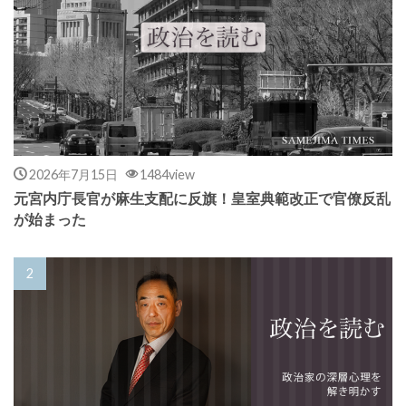
2026年7月15日
1484view
元宮内庁長官が麻生支配に反旗！皇室典範改正で官僚反乱
が始まった