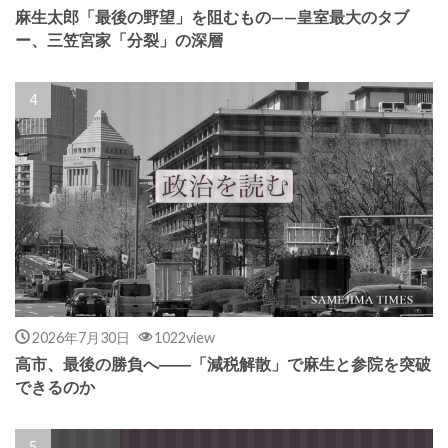
麻生太郎「最後の野望」を阻むもの——皇室最大のタブ
ー、三笠宮家「分裂」の深層
2026年7月30日
1022view
高市、最後の勝負へ――「減税解散」で麻生と参院を突破
できるのか