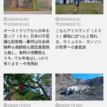
2026年8月8日
2026年8月1日
2026年8月6日
2026年8月7日
オーストラリアから日本を
こちらアイスランド（２３
思って（６９）日本の不思
１）僻地にぽつんと現れ
議な財政観～豪州は社会保
る、サミュエル・ヨンソン
険料も相続税も固定資産税
の世界〜小倉悠加
も無し。食料の消費税も
０％…でも年金はしっかり
有ります～今滝美紀
2026年7月25日
2026年7月18日