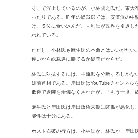
そこで浮上しているのが、小林鷹之氏だ。東大
ったりである。昨年の総裁選では、安倍派の中
け、５位に食い込んだ。甘利氏が政界を引退し
われている。
ただし、小林氏も麻生氏の本命とはいいがたい
違いから総裁選に勝てるか疑問だからだ。
林氏に対抗するには、主流派を分断するしかな
雄前首相である。岸田氏はYouTubeチャンネ
低迷で退陣を余儀なくされたが、「もう一度、
麻生氏と岸田氏は岸田政権末期に関係が悪化し
能性は十分にある。
ポスト石破の行方は、小林氏か、林氏か、岸田