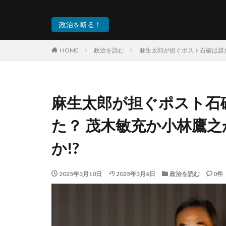
政治を斬る！
HOME
政治を読む
麻生太郎が担ぐポスト石破は誰だ
麻生太郎が担ぐポスト石破
た？ 茂木敏充か小林鷹
か!?
2025年3月10日
2025年3月6日
政治を読む
0件