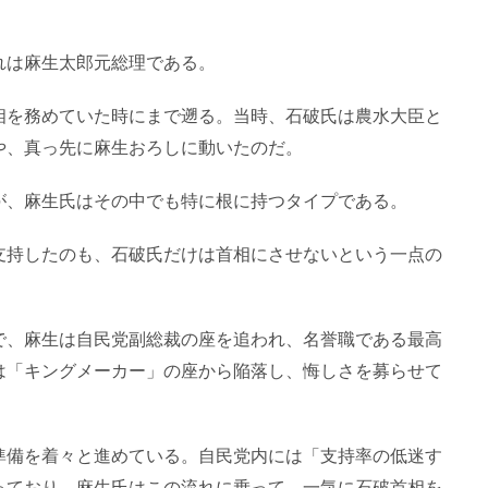
れは麻生太郎元総理である。
相を務めていた時にまで遡る。当時、石破氏は農水大臣と
や、真っ先に麻生おろしに動いたのだ。
が、麻生氏はその中でも特に根に持つタイプである。
支持したのも、石破氏だけは首相にさせないという一点の
で、麻生は自民党副総裁の座を追われ、名誉職である最高
は「キングメーカー」の座から陥落し、悔しさを募らせて
準備を着々と進めている。自民党内には「支持率の低迷す
っており、麻生氏はこの流れに乗って、一気に石破首相を