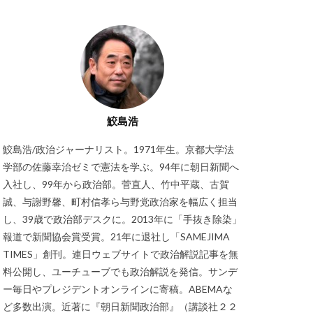
鮫島浩
鮫島浩/政治ジャーナリスト。1971年生。京都大学法
学部の佐藤幸治ゼミで憲法を学ぶ。94年に朝日新聞へ
入社し、99年から政治部。菅直人、竹中平蔵、古賀
誠、与謝野馨、町村信孝ら与野党政治家を幅広く担当
し、39歳で政治部デスクに。2013年に「手抜き除染」
報道で新聞協会賞受賞。21年に退社し「SAMEJIMA
TIMES」創刊。連日ウェブサイトで政治解説記事を無
料公開し、ユーチューブでも政治解説を発信。サンデ
ー毎日やプレジデントオンラインに寄稿。ABEMAな
ど多数出演。近著に『朝日新聞政治部』（講談社２２