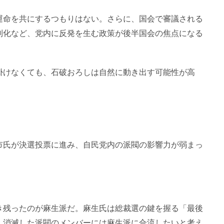
運命を共にするつもりはない。さらに、国会で審議される
制化など、党内に反発を生む政策が後半国会の焦点になる
掛けなくても、石破おろしは自然に動き出す可能性が高
市氏が決選投票に進み、自民党内の派閥の影響力が弱まっ
。
き残ったのが麻生派だ。麻生氏は総裁選の鍵を握る「最後
、消滅した派閥のメンバーには麻生派に合流したいと考え