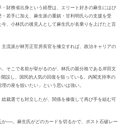
卒・財務省出身という経歴は、エリート好きの麻生にはぴ
堅・若手に加え、麻生派の重鎮・甘利明氏らの支援を受
た今、小林氏の後見人として麻生氏が名乗りを上げたと言
。主流派が林芳正官房長官を擁立すれば、政治キャリアの
い。そこで名前が挙がるのが、林氏の親分格である岸田文
ルを開設し、国民的人気の回復を狙っている。内閣支持率の
総理の座を狙いたい」という思いは強い。
、総裁選でも対立したが、関係を修復して再び手を組む可
氏か──。麻生氏がどのカードを切るかで、ポスト石破レー