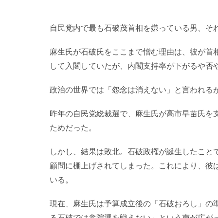
自民党内で最も石破茂首相を嫌っている男、そ
麻生氏が石破氏をここまで憎む理由は、彼が首
して入閣していたが、内閣支持率が下がるや否
政治の世界では「怨念は消えない」と言われる
昨年の自民党総裁選で、麻生氏が高市早苗氏を
ためだった。
しかし、結果は敗北。石破政権が誕生したこと
顧問に棚上げされてしまった。これにより、彼
いる。
現在、麻生氏は予算成立後の「石破おろし」の
る石破では参院選を戦えない」という声が広が