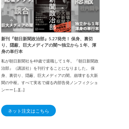
新刊『朝日新聞政治部』5.27発売！ 保身、裏切
り、隠蔽、巨大メディアの闇〜独立から１年、渾
身の単行本
私が朝日新聞社を49歳で退職して１年。『朝日新聞政
治部』（講談社）を刊行することになりました。 保
身、裏切り、隠蔽、巨大メディアの闇。崩壊する大新
聞の中枢。すべて実名で綴る内部告発ノンフィクショ
ンーー […][…]
ネット注文はこちら