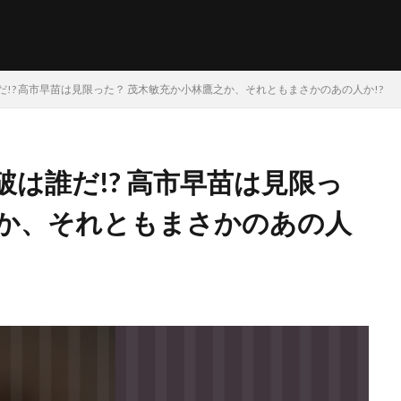
!? 高市早苗は見限った？ 茂木敏充か小林鷹之か、それともまさかのあの人か!?
は誰だ!? 高市早苗は見限っ
之か、それともまさかのあの人