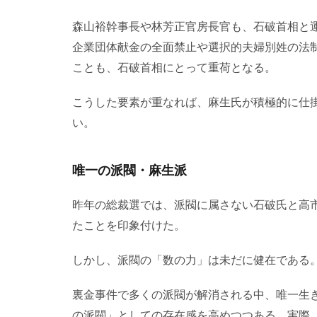
森山裕幹事長や林芳正官房長官も、石破首相と
企業団体献金の全面禁止や選択的夫婦別姓の法
ことも、石破首相にとって重荷となる。
こうした要素が重なれば、麻生氏が積極的に仕
い。
唯一の派閥・麻生派
昨年の総裁選では、派閥に属さない石破氏と高
たことを印象付けた。
しかし、派閥の「数の力」は未だに健在である
裏金事件で多くの派閥が解消される中、唯一生
の派閥」としての存在感を高めつつある。実際