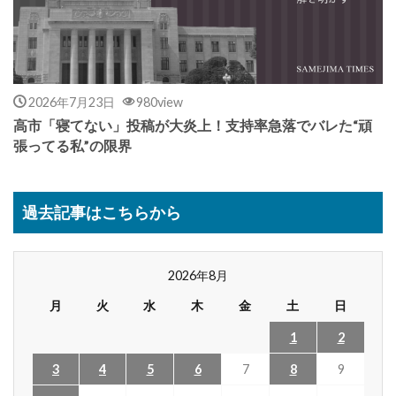
2026年7月23日
980view
高市「寝てない」投稿が大炎上！支持率急落でバレた“頑
張ってる私”の限界
過去記事はこちらから
2026年8月
月
火
水
木
金
土
日
1
2
3
4
5
6
7
8
9