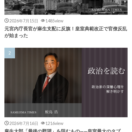
2026年7月15日
1485view
元宮内庁長官が麻生支配に反旗！皇室典範改正で官僚反乱
が始まった
2026年7月16日
1216view
麻生太郎「最後の野望」を阻むもの——皇室最大のタブ