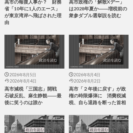
高市の報復人事か？ 財務
高市政権の「解散Xデー」
省「10年に1人のエース」
は2028年夏か――増税前の
が東京湾岸へ飛ばされた理
衆参ダブル選挙説を読む
由
2026年8月5日
2026年8月4日
2026年8月4日
2026年8月2日
高市減税「三国志」開戦
高市「２年後に戻す」が政
石破反乱、麻生静観――最
権の時限爆弾に 消費税減
後に笑うのは誰か
税、自ら退路を断った首相