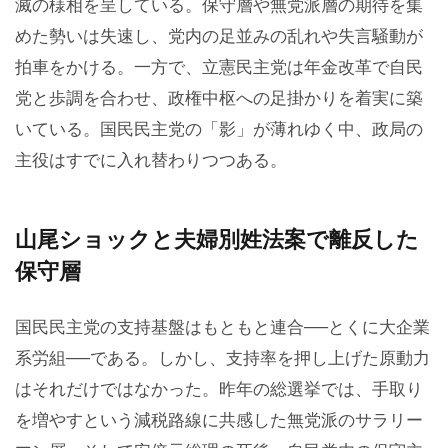
滅の様相を呈している。保守層や無党派層の期待を集
めた勢いは失速し、党内の足並みの乱れや失言騒動が
拍車をかける。一方で、立憲民主党は年金改革で自民
党と歩調を合わせ、政権中枢への足掛かりを着実に築
いている。国民民主党の「影」が薄れゆく中、政局の
主役はすでに入れ替わりつつある。
山尾ショックと夫婦別姓法案で離反した
保守層
国民民主党の支持基盤はもともと連合──とくに大企業
系労組──である。しかし、支持率を押し上げた原動力
はそれだけではなかった。昨年の総選挙では、手取り
を増やすという減税路線に共感した無党派のサラリー