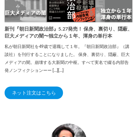
新刊『朝日新聞政治部』5.27発売！ 保身、裏切り、隠蔽、
巨大メディアの闇〜独立から１年、渾身の単行本
私が朝日新聞社を49歳で退職して１年。『朝日新聞政治部』（講
談社）を刊行することになりました。 保身、裏切り、隠蔽、巨大
メディアの闇。崩壊する大新聞の中枢。すべて実名で綴る内部告
発ノンフィクションーー […][…]
ネット注文はこちら