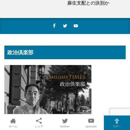
麻生支配との決別か
政治倶楽部
ホーム
シェア
twitter
youtube
TOPへ