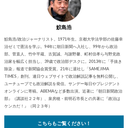
鮫島浩
鮫島浩/政治ジャーナリスト。1971年生。京都大学法学部の佐藤幸
治ゼミで憲法を学ぶ。94年に朝日新聞へ入社し、99年から政治
部。菅直人、竹中平蔵、古賀誠、与謝野馨、町村信孝ら与野党政
治家を幅広く担当し、39歳で政治部デスクに。2013年に「手抜き
除染」報道で新聞協会賞受賞。21年に退社し「SAMEJIMA
TIMES」創刊。連日ウェブサイトで政治解説記事を無料公開し、
ユーチューブでも政治解説を発信。サンデー毎日やプレジデント
オンラインに寄稿。ABEMAなど多数出演。近著に『朝日新聞政治
部』（講談社２２年）、泉房穂・前明石市長との共著に『政治は
ケンカだ！』（同２３年）
こちらもご覧ください！