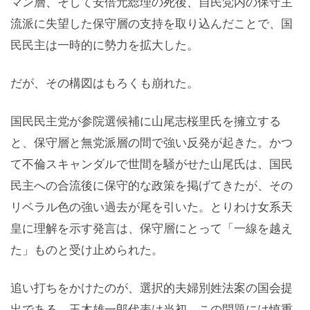
マン層、そして安倍元総理の死後、自民党内の保守主
流派に失望した保守層の支持を取り込んだことで、国
民民主は一時的に勢力を拡大した。
だが、その構図はもろくも崩れた。
国民民主党が参院選候補に山尾志桜里氏を擁立する
と、保守層と無党派層の間で強い反発が起きた。かつ
て不倫スキャンダルで世間を騒がせた山尾氏は、国民
民主への合流後に保守的な政策を掲げてきたが、その
リベラル色の強い過去が尾を引いた。とりわけ女系天
皇に理解を示す発言は、保守層にとって「一線を越え
た」ものと受け止められた。
追い打ちをかけたのが、選択的夫婦別姓法案の国会提
出である。玉木雄一郎代表は当初、この問題には慎重