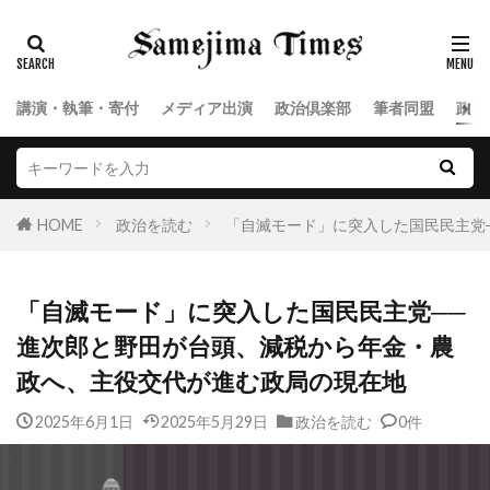
講演・執筆・寄付
メディア出演
政治倶楽部
筆者同盟
政治
HOME
政治を読む
「自滅モード」に突入した国民民主党
「自滅モード」に突入した国民民主党──
進次郎と野田が台頭、減税から年金・農
政へ、主役交代が進む政局の現在地
2025年6月1日
2025年5月29日
政治を読む
0件