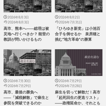
2026年8月3日
2026年8月2日
2026年8月3日
2026年7月31日
高市、熊本へ――総理は被
「ひろゆき新党」は小池百
災地へ行くべきか？ 能登の
合子を倒せるか 泉房穂と
教訓が問いかけるもの
挑む“地方革命”の勝算
2026年7月30日
2026年7月29日
2026年7月29日
2026年7月28日
高市、最後の勝負へ
麻生を切って解散だ！高市
――「減税解散」で麻生と
「起死回生の更迭リスト」
参院を突破できるのか
――政権延命か、それとも