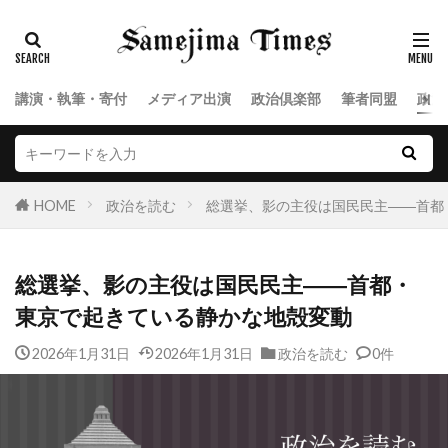
講演・執筆・寄付
メディア出演
政治倶楽部
筆者同盟
政治
HOME
政治を読む
総選挙、影の主役は国民民主――首都
総選挙、影の主役は国民民主――首都・
東京で起きている静かな地殻変動
2026年1月31日
2026年1月31日
政治を読む
0件