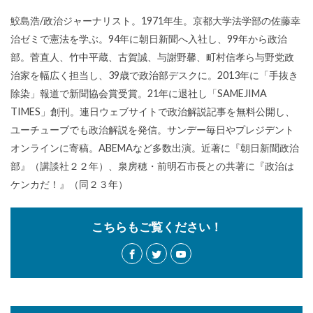
鮫島浩/政治ジャーナリスト。1971年生。京都大学法学部の佐藤幸
治ゼミで憲法を学ぶ。94年に朝日新聞へ入社し、99年から政治
部。菅直人、竹中平蔵、古賀誠、与謝野馨、町村信孝ら与野党政
治家を幅広く担当し、39歳で政治部デスクに。2013年に「手抜き
除染」報道で新聞協会賞受賞。21年に退社し「SAMEJIMA
TIMES」創刊。連日ウェブサイトで政治解説記事を無料公開し、
ユーチューブでも政治解説を発信。サンデー毎日やプレジデント
オンラインに寄稿。ABEMAなど多数出演。近著に『朝日新聞政治
部』（講談社２２年）、泉房穂・前明石市長との共著に『政治は
ケンカだ！』（同２３年）
こちらもご覧ください！