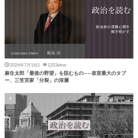
2026年7月16日
1203view
麻生太郎「最後の野望」を阻むもの——皇室最大のタブ
ー、三笠宮家「分裂」の深層