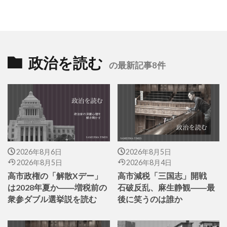
政治を読む
の最新記事8件
2026年8月6日
2026年8月5日
2026年8月5日
2026年8月4日
高市政権の「解散Xデー」
高市減税「三国志」開戦
は2028年夏か――増税前の
石破反乱、麻生静観――最
衆参ダブル選挙説を読む
後に笑うのは誰か