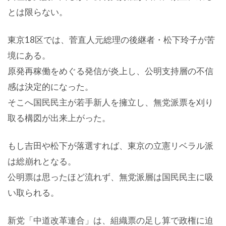
とは限らない。
東京18区では、菅直人元総理の後継者・松下玲子が苦
境にある。
原発再稼働をめぐる発信が炎上し、公明支持層の不信
感は決定的になった。
そこへ国民民主が若手新人を擁立し、無党派票を刈り
取る構図が出来上がった。
もし吉田や松下が落選すれば、東京の立憲リベラル派
は総崩れとなる。
公明票は思ったほど流れず、無党派層は国民民主に吸
い取られる。
新党「中道改革連合」は、組織票の足し算で政権に迫