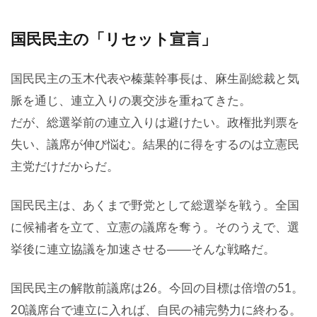
国民民主の「リセット宣言」
国民民主の玉木代表や榛葉幹事長は、麻生副総裁と気
脈を通じ、連立入りの裏交渉を重ねてきた。
だが、総選挙前の連立入りは避けたい。政権批判票を
失い、議席が伸び悩む。結果的に得をするのは立憲民
主党だけだからだ。
国民民主は、あくまで野党として総選挙を戦う。全国
に候補者を立て、立憲の議席を奪う。そのうえで、選
挙後に連立協議を加速させる――そんな戦略だ。
国民民主の解散前議席は26。今回の目標は倍増の51。
20議席台で連立に入れば、自民の補完勢力に終わる。