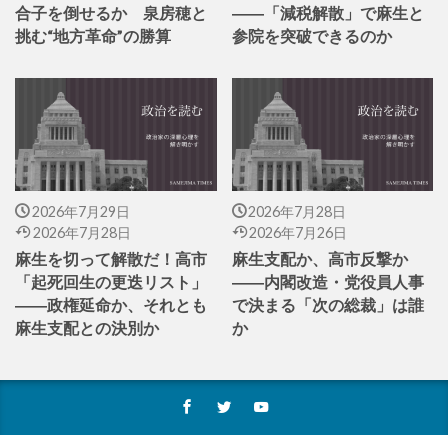
合子を倒せるか 泉房穂と
――「減税解散」で麻生と
挑む“地方革命”の勝算
参院を突破できるのか
2026年7月29日
2026年7月28日
2026年7月28日
2026年7月26日
麻生を切って解散だ！高市
麻生支配か、高市反撃か
「起死回生の更迭リスト」
――内閣改造・党役員人事
――政権延命か、それとも
で決まる「次の総裁」は誰
麻生支配との決別か
か