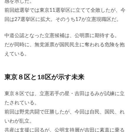
感を示した。
前回総選挙では東京11選挙区に立てて全敗したが、今
回は27選挙区に拡大。そのうち17が立憲現職区だ。
中道公認となった立憲候補は、公明票に期待する。
だが同時に、無党派票が国民民主に奪われる危険を抱
えている。
東京８区と18区が示す未来
東京８区では、立憲若手の星・吉田はるみが試練に立
たされている。
前回は野党共闘で圧勝したが、今回は自民、国民、れ
いわが乱立。
共産は支援に回るが、公明支持層が吉田に素直に乗る