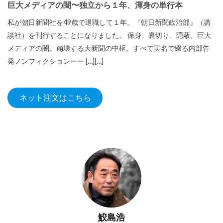
巨大メディアの闇〜独立から１年、渾身の単行本
私が朝日新聞社を49歳で退職して１年。『朝日新聞政治部』（講
談社）を刊行することになりました。 保身、裏切り、隠蔽、巨大
メディアの闇。崩壊する大新聞の中枢。すべて実名で綴る内部告
発ノンフィクションーー […][…]
ネット注文はこちら
鮫島浩