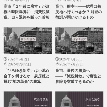
高市「２年後に戻す」が政
高市、熊本へ――総理は被
権の時限爆弾に 消費税減
災地へ行くべきか？ 能登の
税、自ら退路を断った首相
教訓が問いかけるもの
2026年8月2日
2026年7月30日
2026年7月31日
2026年7月29日
「ひろゆき新党」は小池百
高市、最後の勝負へ
合子を倒せるか 泉房穂と
――「減税解散」で麻生と
挑む“地方革命”の勝算
参院を突破できるのか