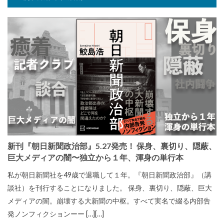
新刊『朝日新聞政治部』5.27発売！ 保身、裏切り、隠蔽、
巨大メディアの闇〜独立から１年、渾身の単行本
私が朝日新聞社を49歳で退職して１年。『朝日新聞政治部』（講
談社）を刊行することになりました。 保身、裏切り、隠蔽、巨大
メディアの闇。崩壊する大新聞の中枢。すべて実名で綴る内部告
発ノンフィクションーー […][…]