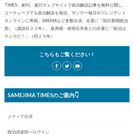
TIMES」創刊。連日ウェブサイトで政治解説記事を無料公開し、
ユーチューブでも政治解説を発信。サンデー毎日やプレジデント
オンラインに寄稿。ABEMAなど多数出演。近著に『朝日新聞政治
部』（講談社２２年）、泉房穂・前明石市長との共著に『政治は
ケンカだ！』（同２３年）
こちらもご覧ください！
SAMEJIMA TIMESのご案内👇
メディア出演
政治倶楽部へログイン