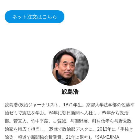
ネット注文はこちら
鮫島浩
鮫島浩/政治ジャーナリスト。1971年生。京都大学法学部の佐藤幸
治ゼミで憲法を学ぶ。94年に朝日新聞へ入社し、99年から政治
部。菅直人、竹中平蔵、古賀誠、与謝野馨、町村信孝ら与野党政
治家を幅広く担当し、39歳で政治部デスクに。2013年に「手抜き
除染」報道で新聞協会賞受賞。21年に退社し「SAMEJIMA