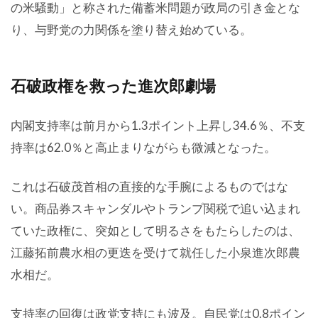
の米騒動」と称された備蓄米問題が政局の引き金とな
り、与野党の力関係を塗り替え始めている。
石破政権を救った進次郎劇場
内閣支持率は前月から1.3ポイント上昇し34.6％、不支
持率は62.0％と高止まりながらも微減となった。
これは石破茂首相の直接的な手腕によるものではな
い。商品券スキャンダルやトランプ関税で追い込まれ
ていた政権に、突如として明るさをもたらしたのは、
江藤拓前農水相の更迭を受けて就任した小泉進次郎農
水相だ。
支持率の回復は政党支持にも波及。自民党は0.8ポイン