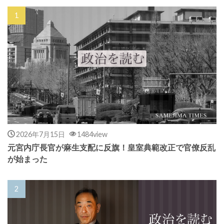
2026年7月15日
1484view
元宮内庁長官が麻生支配に反旗！皇室典範改正で官僚反乱
が始まった