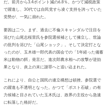
だ。前月から3.4ポイント減の6.8％。かつて減税政策
で躍進し、30代では自民党すら凌ぐ支持を誇っていた
党勢が、一気に崩れた。
要因は二つ。まず、過去に不倫スキャンダルで注目を
浴びた山尾志桜里氏を参院選候補として擁立し、世論
の批判を浴びた「山尾ショック」。そして決定打とな
ったのが、玉木雄一郎代表の国会での「1年経った備蓄
米は動物の餌」発言だ。進次郎農水相への攻撃が逆効
果となり、炎上の末に謝罪へと追い込まれた。
これにより、自公と国民の連立構想は頓挫。参院選で
の躍進も不透明となった。かつて「ポスト石破」の有
力候補と目されていた玉木氏は、政界の主役から急速
に転落した格好だ。