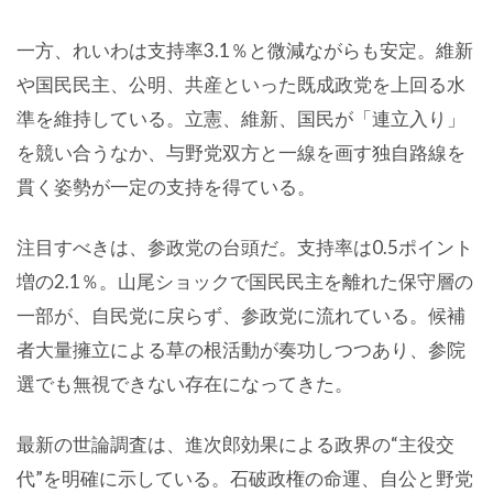
一方、れいわは支持率3.1％と微減ながらも安定。維新
や国民民主、公明、共産といった既成政党を上回る水
準を維持している。立憲、維新、国民が「連立入り」
を競い合うなか、与野党双方と一線を画す独自路線を
貫く姿勢が一定の支持を得ている。
注目すべきは、参政党の台頭だ。支持率は0.5ポイント
増の2.1％。山尾ショックで国民民主を離れた保守層の
一部が、自民党に戻らず、参政党に流れている。候補
者大量擁立による草の根活動が奏功しつつあり、参院
選でも無視できない存在になってきた。
最新の世論調査は、進次郎効果による政界の“主役交
代”を明確に示している。石破政権の命運、自公と野党