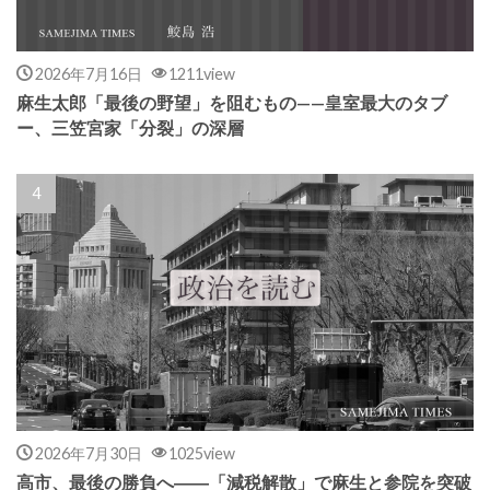
2026年7月16日
1211view
麻生太郎「最後の野望」を阻むもの——皇室最大のタブ
ー、三笠宮家「分裂」の深層
2026年7月30日
1025view
高市、最後の勝負へ――「減税解散」で麻生と参院を突破