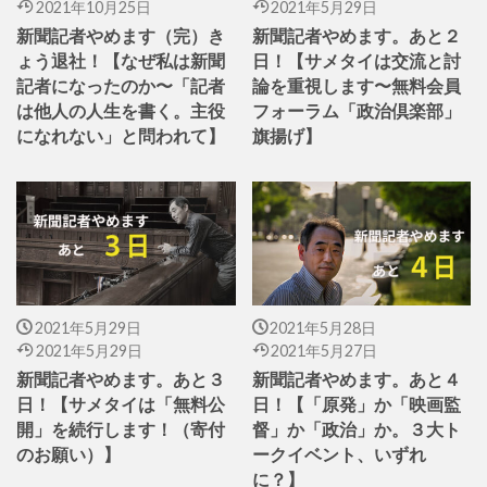
2021年10月25日
2021年5月29日
新聞記者やめます（完）き
新聞記者やめます。あと２
ょう退社！【なぜ私は新聞
日！【サメタイは交流と討
記者になったのか〜「記者
論を重視します〜無料会員
は他人の人生を書く。主役
フォーラム「政治倶楽部」
になれない」と問われて】
旗揚げ】
2021年5月29日
2021年5月28日
2021年5月29日
2021年5月27日
新聞記者やめます。あと３
新聞記者やめます。あと４
日！【サメタイは「無料公
日！【「原発」か「映画監
開」を続行します！（寄付
督」か「政治」か。３大ト
のお願い）】
ークイベント、いずれ
に？】