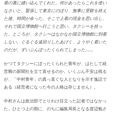
着の裏に縫い込んでくれた。何かあったらこれを使い
なさいと。緊張して東京にのぼり、無事に受験を終え
た後、時間が余った。そこで上着の現金を思い出し、
それで国立博物館へ行こうと思い、タクシーを拾っ
た。ところが、タクシーはなかなか国立博物館に到着
しない。ぐるぐる遠回りしたあげく、ようやく着いた
のだが、ずいぶんぼったくられてしまった……。
かつてタクシーにぼったくられた青年が、はたして経
営難の新聞社を立て直せるのか。いくぶん不安は残る
が、「中村青年」の真っ直ぐな人となりを示す逸話で
ある（経営者になった今の人格は存じません）。
中村さんは政治部でとりわけ目立った記者ではなかっ
た。ひとつ上の期に、のちに編集局長となる渡辺勉さ