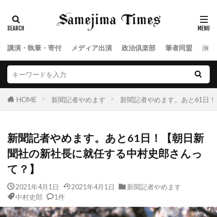
講演・執筆・寄付
メディア出演
政治倶楽部
筆者同盟
政治
HOME
新聞記者やめます
新聞記者やめます。あと61日
新聞記者やめます。あと61日！【朝日新
聞社の新社長に就任する中村史郎さんっ
て？】
2021年4月1日
2021年4月1日
新聞記者やめます
中村史郎
1件