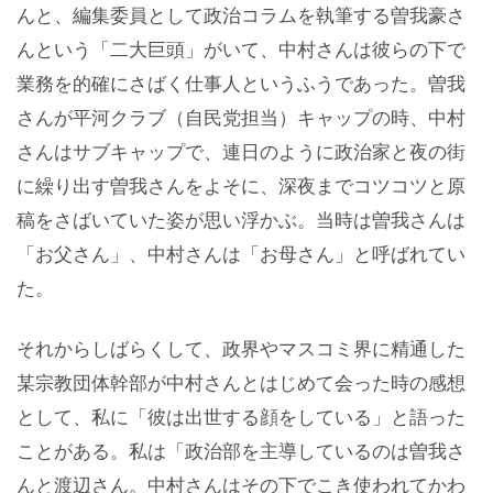
んと、編集委員として政治コラムを執筆する曽我豪さ
んという「二大巨頭」がいて、中村さんは彼らの下で
業務を的確にさばく仕事人というふうであった。曽我
さんが平河クラブ（自民党担当）キャップの時、中村
さんはサブキャップで、連日のように政治家と夜の街
に繰り出す曽我さんをよそに、深夜までコツコツと原
稿をさばいていた姿が思い浮かぶ。当時は曽我さんは
「お父さん」、中村さんは「お母さん」と呼ばれてい
た。
それからしばらくして、政界やマスコミ界に精通した
某宗教団体幹部が中村さんとはじめて会った時の感想
として、私に「彼は出世する顔をしている」と語った
ことがある。私は「政治部を主導しているのは曽我さ
んと渡辺さん。中村さんはその下でこき使われてかわ