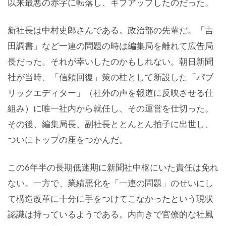
以来最悪の赤字に転落し、ギブアップしたのだった。
新社長は中村史郎さんである。政治部の先輩だ。「吉
田調書」など一連の問題の時は編集局を離れて広告局
長だった。それが幸いしたのかもしれない。朝日新聞
社が当時、「信頼回復」策の柱として新設した「パブ
リックエディター」（社外の声を報道に反映させる仕
組み）に唯一社内から就任し、その運営を仕切った。
その後、編集局長、副社長ととんとん拍子に出世し、
ついにトップの座をつかんだ。
この6年半の長期低迷期に新聞社中枢にいた責任は免れ
ない。一方で、業績悪化を「一連の問題」のせいにし
て構造改革に十分に手をつけてこなかったという現状
認識は持っているようである。内向きで官僚的な社風