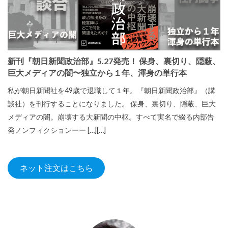
新刊『朝日新聞政治部』5.27発売！ 保身、裏切り、隠蔽、
巨大メディアの闇〜独立から１年、渾身の単行本
私が朝日新聞社を49歳で退職して１年。『朝日新聞政治部』（講
談社）を刊行することになりました。 保身、裏切り、隠蔽、巨大
メディアの闇。崩壊する大新聞の中枢。すべて実名で綴る内部告
発ノンフィクションーー […][…]
ネット注文はこちら