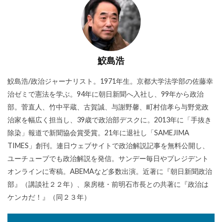
鮫島浩
鮫島浩/政治ジャーナリスト。1971年生。京都大学法学部の佐藤幸
治ゼミで憲法を学ぶ。94年に朝日新聞へ入社し、99年から政治
部。菅直人、竹中平蔵、古賀誠、与謝野馨、町村信孝ら与野党政
治家を幅広く担当し、39歳で政治部デスクに。2013年に「手抜き
除染」報道で新聞協会賞受賞。21年に退社し「SAMEJIMA
TIMES」創刊。連日ウェブサイトで政治解説記事を無料公開し、
ユーチューブでも政治解説を発信。サンデー毎日やプレジデント
オンラインに寄稿。ABEMAなど多数出演。近著に『朝日新聞政治
部』（講談社２２年）、泉房穂・前明石市長との共著に『政治は
ケンカだ！』（同２３年）