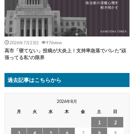
2026年7月23日
976view
高市「寝てない」投稿が大炎上！支持率急落でバレた“頑
張ってる私”の限界
過去記事はこちらから
2026年8月
月
火
水
木
金
土
日
1
2
3
4
5
6
7
8
9