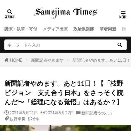
講演・執筆・寄付
メディア出演
政治倶楽部
筆者同盟
政治
HOME
新聞記者やめます
新聞記者やめます。あと11日
新聞記者やめます。あと11日！【「枝野
ビジョン 支え合う日本」をさっそく読
んだ〜「総理になる覚悟」はあるか？】
2021年5月21日
2021年5月27日
新聞記者やめます
枝野幸男
6件