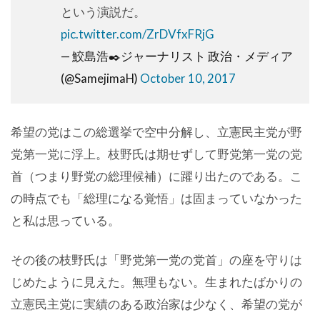
という演説だ。
pic.twitter.com/ZrDVfxFRjG
— 鮫島浩✒️ジャーナリスト 政治・メディア
(@SamejimaH)
October 10, 2017
希望の党はこの総選挙で空中分解し、立憲民主党が野
党第一党に浮上。枝野氏は期せずして野党第一党の党
首（つまり野党の総理候補）に躍り出たのである。こ
の時点でも「総理になる覚悟」は固まっていなかった
と私は思っている。
その後の枝野氏は「野党第一党の党首」の座を守りは
じめたように見えた。無理もない。生まれたばかりの
立憲民主党に実績のある政治家は少なく、希望の党が