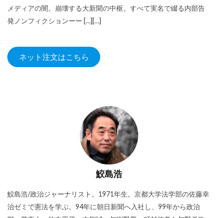
メディアの闇。崩壊する大新聞の中枢。すべて実名で綴る内部告
発ノンフィクションーー […][…]
ネット注文はこちら
鮫島浩
鮫島浩/政治ジャーナリスト。1971年生。京都大学法学部の佐藤幸
治ゼミで憲法を学ぶ。94年に朝日新聞へ入社し、99年から政治