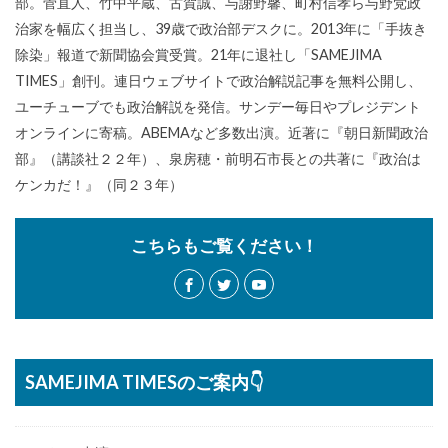
部。菅直人、竹中平蔵、古賀誠、与謝野馨、町村信孝ら与野党政
治家を幅広く担当し、39歳で政治部デスクに。2013年に「手抜き
除染」報道で新聞協会賞受賞。21年に退社し「SAMEJIMA
TIMES」創刊。連日ウェブサイトで政治解説記事を無料公開し、
ユーチューブでも政治解説を発信。サンデー毎日やプレジデント
オンラインに寄稿。ABEMAなど多数出演。近著に『朝日新聞政治
部』（講談社２２年）、泉房穂・前明石市長との共著に『政治は
ケンカだ！』（同２３年）
こちらもご覧ください！
SAMEJIMA TIMESのご案内👇