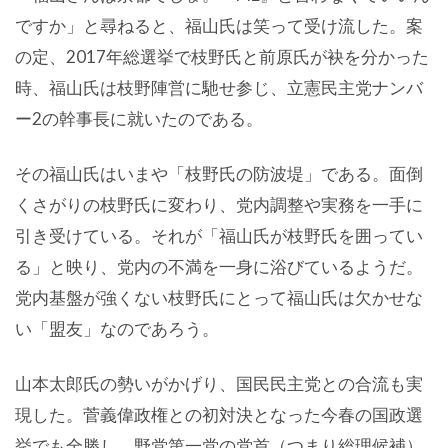
ですか」と尋ねると、福山氏は笑って受け流した。案
の定、2017年総選挙で枝野氏と前原氏が袂を分かった
時、福山氏は枝野陣営に馳せ参じ、立憲民主党ナンバ
ー2の幹事長に就いたのである。
その福山氏はいまや「枝野氏の防波堤」である。面倒
くさがりの枝野氏に変わり、党内調整や実務を一手に
引き受けている。それが「福山氏が枝野氏を囲ってい
る」と映り、党内の不満を一身に浴びているようだ。
党内基盤が強くない枝野氏にとって福山氏は欠かせな
い「盟友」なのであろう。
山本太郎氏の勢いがかげり、国民民主党との合流も実
現した。菅義偉政権との初対決となった今春の国政選
挙でも全勝し、野党第一党の党首（つまり総理候補）