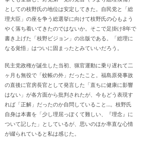
としての枝野氏の地位は安定してきた。自民党と「総
理大臣」の座を争う総選挙に向けて枝野氏の心もよう
やく落ち着いてきたのではないか。そこで足掛け8年で
書き上げた「枝野ビジョン」の出版である。「総理に
なる覚悟」はついに固まったとみていいだろう。
民主党政権が誕生した当初、猟官運動に乗り遅れて二
ヶ月も無役で「蚊帳の外」だったこと。福島原発事故
の直後に官房長官として発言した「直ちに健康に影響
はない」が各方面から批判されたが、今もどう表現す
れば「正解」だったのか自問していること…。枝野氏
自身は本書を「少し理屈っぽくて難しい、『理念』に
ついて記した」としているが、思いのほか率直な心情
が綴られていると私は感じた。