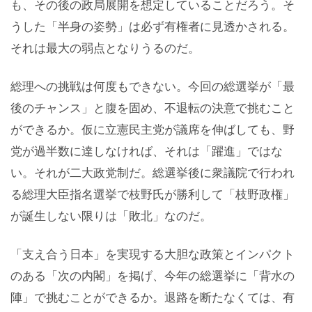
も、その後の政局展開を想定していることだろう。そ
うした「半身の姿勢」は必ず有権者に見透かされる。
それは最大の弱点となりうるのだ。
総理への挑戦は何度もできない。今回の総選挙が「最
後のチャンス」と腹を固め、不退転の決意で挑むこと
ができるか。仮に立憲民主党が議席を伸ばしても、野
党が過半数に達しなければ、それは「躍進」ではな
い。それが二大政党制だ。総選挙後に衆議院で行われ
る総理大臣指名選挙で枝野氏が勝利して「枝野政権」
が誕生しない限りは「敗北」なのだ。
「支え合う日本」を実現する大胆な政策とインパクト
のある「次の内閣」を掲げ、今年の総選挙に「背水の
陣」で挑むことができるか。退路を断たなくては、有