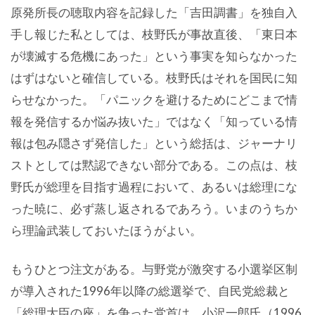
原発所長の聴取内容を記録した「吉田調書」を独自入
手し報じた私としては、枝野氏が事故直後、「東日本
が壊滅する危機にあった」という事実を知らなかった
はずはないと確信している。枝野氏はそれを国民に知
らせなかった。「パニックを避けるためにどこまで情
報を発信するか悩み抜いた」ではなく「知っている情
報は包み隠さず発信した」という総括は、ジャーナリ
ストとしては黙認できない部分である。この点は、枝
野氏が総理を目指す過程において、あるいは総理にな
った暁に、必ず蒸し返されるであろう。いまのうちか
ら理論武装しておいたほうがよい。
もうひとつ注文がある。与野党が激突する小選挙区制
が導入された1996年以降の総選挙で、自民党総裁と
「総理大臣の座」を争った党首は、小沢一郎氏（1996